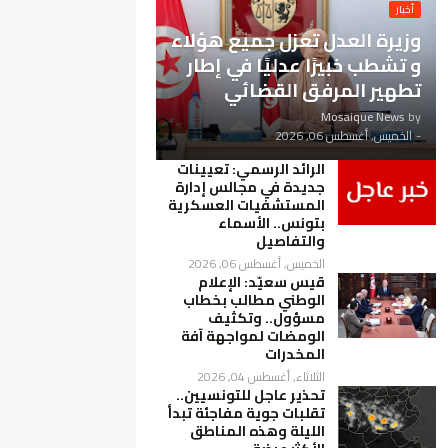
أخبار
وزيرة العدل تعزل جميع هؤلاء
و تشطب خبيرًا عدليًا في إطار
تطهير المرفق القضائي
Mosaique News
by
-
الخميس, أغسطس 06, 2026
الرائد الرسمي: تعيينات
جديدة في مجالس إدارة
المستشفيات العسكرية
بتونس.. الأسماء
والتفاصيل
الخميس, أغسطس 06, 2026
قيس سعيّد: الإعلام
الوطني مطالب بخطاب
مسؤول.. وتكثيف
الومضات لمواجهة آفة
المخدرات
الثلاثاء, أغسطس 04, 2026
تحذير عاجل للتونسيين..
تقلبات جوية مفاجئة تبدأ
الليلة وهذه المناطق