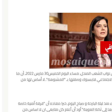
أكّدت سميرة الشواشي، النائبة الأولى لرئيس مجلس نواب الشعب المنحل، مساء اليوم الخميس30 مارس 2022، أن ما
اجتماعي فايسبوك وصفتها بـ ''المشبوهة''، لا أساس لها من
 ليلة البارحة و صباح اليوم، خبرا مفاده أن ''فرقة أمنية خاصة
 إلي ثكنة العوينة'' أود أن أعلم كل متابعي ان لا اساس من