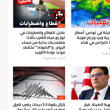
أخبار
يلة في تونس: أمطار
عاجل: انقطاع واضطرابات في
يرة وبرد ورياح قوية
توزيع مياه الشرب بثلاث
تتجاوز 70 كلم/س في هذه
معتمديات بداية من مساء
اليوم.. و"الصوناد" تكشف
موعد عودة التزويد
Augus
August 04, 2026
أخبار
هبة الصينة..قرار
زلزال بقوة 5.5 درجات يضرب شرق
اجل جديد ضد رفيق
مصر ويشعر به سكان عدة دول..