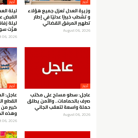
أخبار
أخبار
وزيرة العدل تعزل جميع هؤلاء
ليلة الع
و تشطب خبيرًا عدليًا في إطار
القبض ع
تطهير المرفق القضائي
ليلة زفا
هزّت سو
August 06, 2026
t 06, 2026
أخبار
أخبار
عاجل: سطو مسلح على مكتب
عاجل: ال
صرف بالحمامات.. والأمن يطلق
القطع ال
حملة واسعة لتعقب الجاني
كبير من 
وهذه الم
August 06, 2026
t 06, 2026