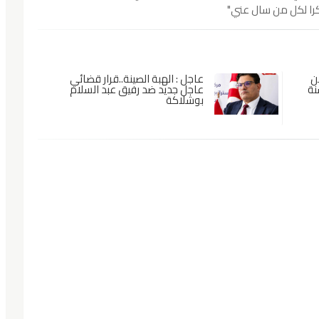
را لكل من سال عني"
ن
عاجل : الهبة الصينة..قرار قضائي
غم الحكم بـ25 سنة
عاجل جديد ضد رفيق عبد السلام
بوشلاكة