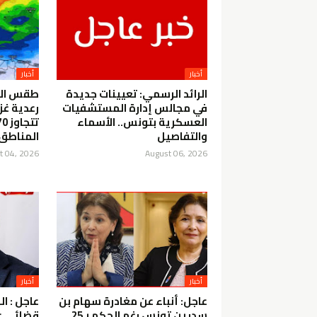
أخبار
أخبار
الرائد الرسمي: تعيينات جديدة
طقس الل
في مجالس إدارة المستشفيات
رعدية غز
العسكرية بتونس.. الأسماء
والتفاصيل
المناطق
t 04, 2026
August 06, 2026
أخبار
أخبار
عاجل: أنباء عن مغادرة سهام بن
عاجل : ال
سدرين تونس رغم الحكم بـ25
قضائي ع