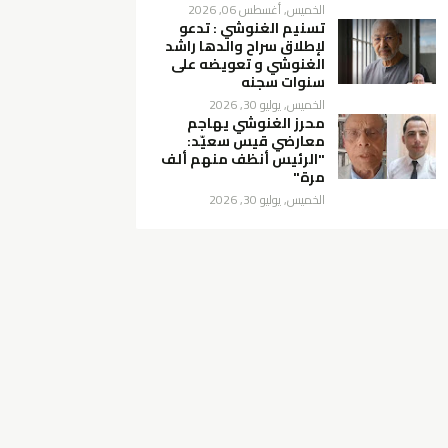
الخميس, أغسطس 06, 2026
تسنيم الغنوشي : تدعو
لإطلاق سراح والدها راشد
الغنوشي و تعويضه على
سنوات سجنه
الخميس, يوليو 30, 2026
محرز الغنوشي يهاجم
معارضي قيس سعيّد:
"الرئيس أنظف منهم ألف
مرة"
الخميس, يوليو 30, 2026