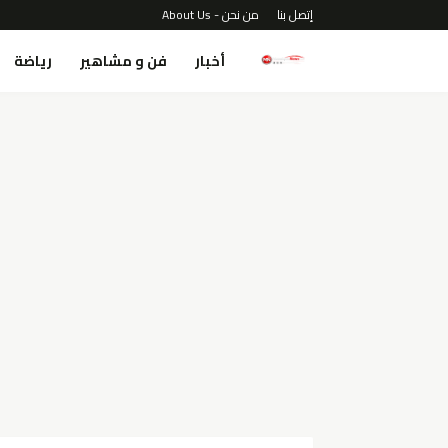
إتصل بنا
من نحن - About Us
أخبار
فن و مشاهير
رياضة