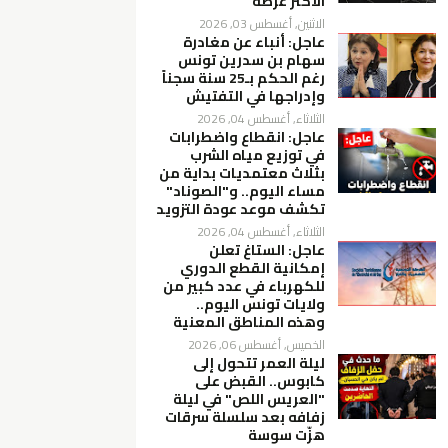
الأكثر عرضة
الاثنين, أغسطس 03, 2026
عاجل: أنباء عن مغادرة
سهام بن سدرين تونس
رغم الحكم بـ25 سنة سجناً
وإدراجها في التفتيش
الثلاثاء, أغسطس 04, 2026
عاجل: انقطاع واضطرابات
في توزيع مياه الشرب
بثلاث معتمديات بداية من
مساء اليوم.. و"الصوناد"
تكشف موعد عودة التزويد
الثلاثاء, أغسطس 04, 2026
عاجل: الستاغ تعلن
إمكانية القطع الدوري
للكهرباء في عدد كبير من
ولايات تونس اليوم..
وهذه المناطق المعنية
الخميس, أغسطس 06, 2026
ليلة العمر تتحول إلى
كابوس.. القبض على
"العريس اللص" في ليلة
زفافه بعد سلسلة سرقات
هزّت سوسة