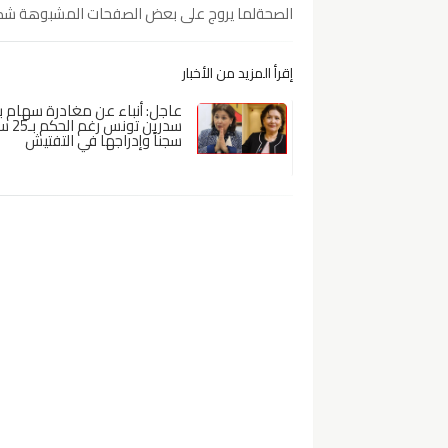
الصحةلما يروج على بعض الصفحات المشبوهة شك
إقرأ المزيد من الأخبار
عاجل: أنباء عن مغادرة سهام ب
سدرين تونس ر
سجناً وإدراجها في التفتيش