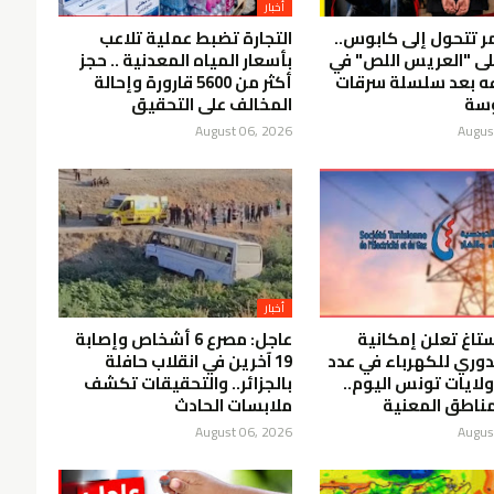
أخبار
مر تتحول إلى كابوس..
التجارة تضبط عملية تلاعب
لى "العريس اللص" في
بأسعار المياه المعدنية .. حجز
فه بعد سلسلة سرقات
أكثر من 5600 قارورة وإحالة
سة
المخالف على التحقيق
August 06, 2026
Augus
أخبار
ستاغ تعلن إمكانية
عاجل: مصرع 6 أشخاص وإصابة
دوري للكهرباء في عدد
19 آخرين في انقلاب حافلة
ولايات تونس اليوم..
بالجزائر.. والتحقيقات تكشف
ناطق المعنية
ملابسات الحادث
August 06, 2026
Augus