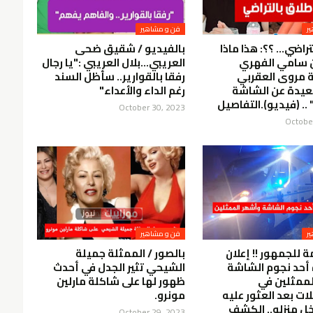
ر
فن و مشاهير
راضي... ؟؟: هذا ماذا
بالفيديو / شقيق ضحى
 سامي الفهري
العريبي...بلال العريبي :"يا رجال
 مروى العقربي
رفقا بالقوارير.. سأظل السند
عيدة عن الشاشة
رغم الداء والأعداء"
.. (فيديو).التفاصيل
October 30, 2023
Octobe
ر
فن و مشاهير
مة للجمهور !! إعلان
بالصور / الممثلة جميلة
ة أحد نجوم الشاشة
الشيحي تثير الجدل في أحدث
لممثلين في
ظهور لها على شاكلة مارلين
ت بعد العثور عليه
مونرو.
خل منزله.. الكشف
October 29, 2023