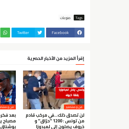
Tags
منوعات
Twitter
Facebook
إقرأ المزيد من الأخبار الحصرية
فن و مشاهير
فن و مشاهي
لن تصدق ذلك...في مركب قادم
بعد فكرة
من تونس : 1200 ''حرّاق'' و
مصباح ي
خروف يصلون إلى لمبدوزا
بوشناق :