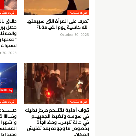
فن و مشاهير
فن و مشاهي
تعرف على المرأة التى سيبعثها
طلاق بالت
الله كاسية يوم القيامة.!؟
حصل بين
والممثلة
October 30, 2023
"جعلها ب
لسنوات" 
r 30, 2023
فن و مشاهير
فن و مشاهي
قوات أمنية تقتــحم مركز تدليك
صـــ،ـــد
في سوسة وتضبط الجمييــع
وفــااااا
في حالة تلبس.. ومفاااجأة
وأشهر ا
بخصوص ما وجوده بعد تفتيش
المسلسلا
المكان.
وحيدا دا