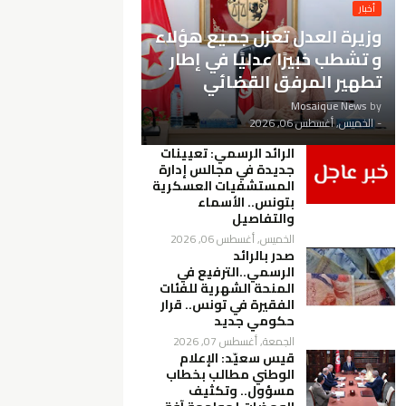
أخبار
وزيرة العدل تعزل جميع هؤلاء
و تشطب خبيرًا عدليًا في إطار
تطهير المرفق القضائي
Mosaique News
by
-
الخميس, أغسطس 06, 2026
الرائد الرسمي: تعيينات
جديدة في مجالس إدارة
المستشفيات العسكرية
بتونس.. الأسماء
والتفاصيل
الخميس, أغسطس 06, 2026
صدر بالرائد
الرسمي..الترفيع في
المنحة الشهرية للفئات
الفقيرة في تونس.. قرار
حكومي جديد
الجمعة, أغسطس 07, 2026
قيس سعيّد: الإعلام
الوطني مطالب بخطاب
مسؤول.. وتكثيف