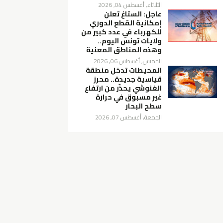
الثلاثاء, أغسطس 04, 2026
عاجل: الستاغ تعلن
إمكانية القطع الدوري
للكهرباء في عدد كبير من
ولايات تونس اليوم..
وهذه المناطق المعنية
الخميس, أغسطس 06, 2026
المحيطات تدخل منطقة
قياسية جديدة.. محرز
الغنوشي يحذّر من ارتفاع
غير مسبوق في حرارة
سطح البحار
الجمعة, أغسطس 07, 2026