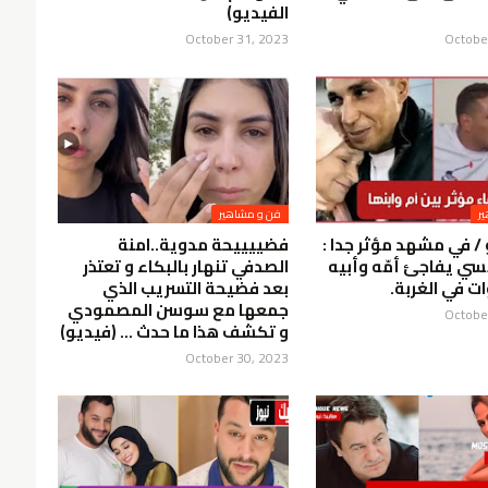
الفيديو)
October 31, 2023
Octobe
ر
فن و مشاهير
 / في مشهد مؤثر جدا :
فضييييحة مدوية..امنة
ي يفاجئ أمّه وأبيه
الصدفي تنهار بالبكاء و تعتذر
ت في الغربة.
بعد فضيحة التسريب الذي
جمعها مع سوسن المصمودي
Octobe
و تكشف هذا ما حدث … (فيديو)
October 30, 2023