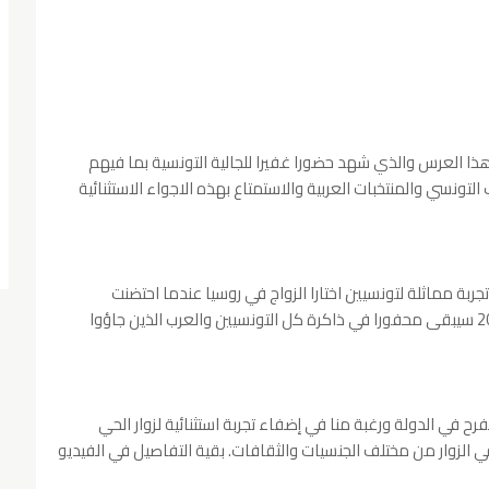
هذا العرس والذي شهد حضورا غفيرا للجالية التونسية بما فيهم
تونسي والمنتخبات العربية والاستمتاع بهذه الاجواء الاستثنائية
ة مماثلة لتونسيين اختارا الزواج في روسيا عندما احتضنت
المونديال الماضي. مشيرا إلى أن مونديال قطر 2022 سيبقى محفورا في ذاكرة كل التونسيين والعرب الذين جاؤوا
رح في الدولة ورغبة منا في إضفاء تجربة استثنائية لزوار الحي
 الزوار من مختلف الجنسيات والثقافات. بقية التفاصيل في الفيديو