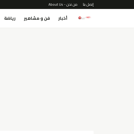
إتصل بنا
من نحن - About Us
أخبار
فن و مشاهير
رياضة