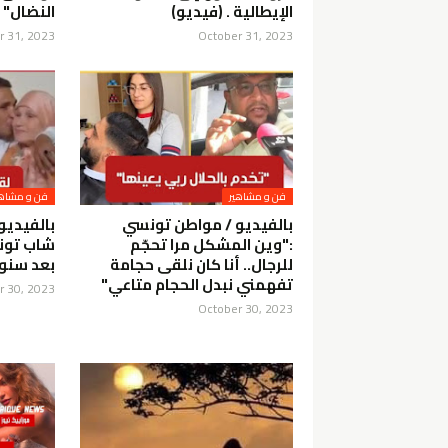
الإيطالية . (فيديو)
النضال"
r 31, 2023
October 31, 2023
فن و مشاهير
فن و مشاهي
بالفيديو / مواطن تونسي
بالفيديو
:"وين المشكل مرا تحجّم
شاب تونس
للرجال.. أنا كان نلقى حجامة
بعد سنوا
تفهمني نبدل الحجام متاعي"
r 30, 2023
October 30, 2023