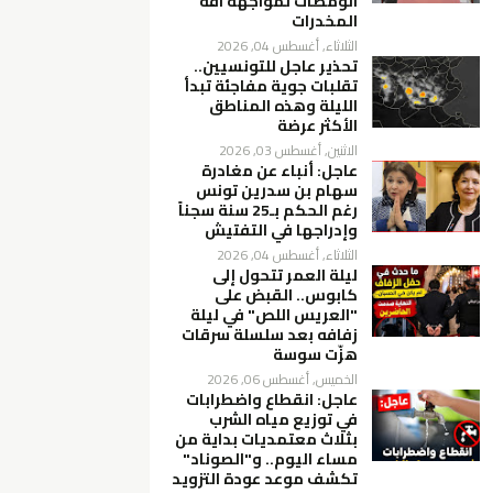
الومضات لمواجهة آفة
المخدرات
الثلاثاء, أغسطس 04, 2026
تحذير عاجل للتونسيين..
تقلبات جوية مفاجئة تبدأ
الليلة وهذه المناطق
الأكثر عرضة
الاثنين, أغسطس 03, 2026
عاجل: أنباء عن مغادرة
سهام بن سدرين تونس
رغم الحكم بـ25 سنة سجناً
وإدراجها في التفتيش
الثلاثاء, أغسطس 04, 2026
ليلة العمر تتحول إلى
كابوس.. القبض على
"العريس اللص" في ليلة
زفافه بعد سلسلة سرقات
هزّت سوسة
الخميس, أغسطس 06, 2026
عاجل: انقطاع واضطرابات
في توزيع مياه الشرب
بثلاث معتمديات بداية من
مساء اليوم.. و"الصوناد"
تكشف موعد عودة التزويد