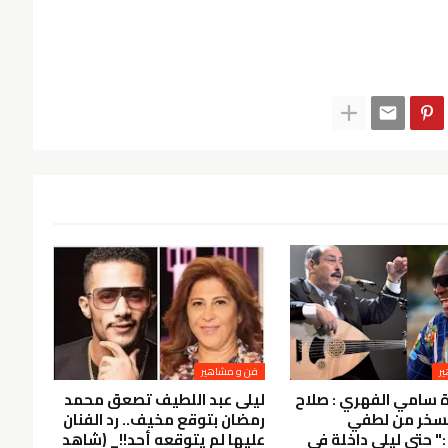
ر
فن و مشاهير
 سامي الفهري : صلاح
ليلى عبد اللطيف تصعق محمد
سخر من لطفي
رمضان بتوقع مخيف.. رد الفنان
" حتى ليلى داخلة في
عليها لم يتوقعه أحد!!_ (شاهد