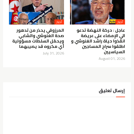
أخبار
أخبار
عاجل : حركة النهضة تدعو
المرزوقي يحذر من تدهور
الي الإمضاء على عريضة
صحة الغنوشي والشابي
انقذوا حياة راشد الغنوشي و
ويحمّل السلطات مسؤولية
اطلقوا سراح المساجين
أي مكروه قد يصيبهما
السياسيين
July 31, 2026
August 01, 2026
إرسال تعليق