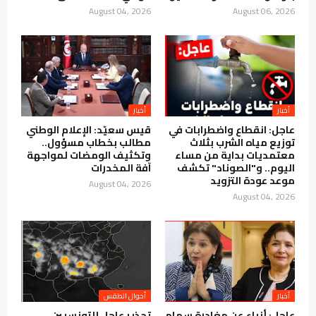
August 04, 2026
August 06, 2026
أخبار
أخيار
عاجل: انقطاع واضطرابات في
قيس سعيّد: الإعلام الوطني
توزيع مياه الشرب بثلاث
مطالب بخطاب مسؤول..
معتمديات بداية من مساء
وتكثيف الومضات لمواجهة
اليوم.. و"الصوناد" تكشف
آفة المخدرات
موعد عودة التزويد
August 04, 2026
August 04, 2026
أخبار
أحوال الطقس
عاجل: أنباء عن مغادرة سهام
تحذير عاجل للتونسيين..