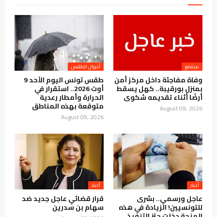
مجتمع
أحوال الطقس
وفاة مفاجئة داخل مركز أمن
طقس تونس اليوم الأحد 9
بمنزل بورقيبة.. كهل يسقط
أوت 2026.. استقرار في
أرضًا أثناء تقديمه شكوى
الحرارة وأمطار رعدية
متوقعة بهذه المناطق
August 09, 2026
August 09, 2026
أخبار
أخبار
عاجل ورسمي.. بشرى
قرار قضائي عاجل جديد ضد
للتونسيين! الزيادة في هذه
سهام بن سدرين
المنحة دخلت حيّز التنفيذ