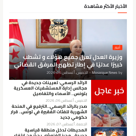
الأخبار الأكثر مشاهدة
أخبار
وزيرة العدل تعزل جميع هؤلاء و تشطب
خبيرًا عدليًا في إطار تطهير المرفق القضائي
by
Mosaique News
-
الخميس, أغسطس 06, 2026
الرائد الرسمي: تعيينات جديدة في
مجالس إدارة المستشفيات العسكرية
بتونس.. الأسماء والتفاصيل
الخميس, أغسطس 06, 2026
صدر بالرائد الرسمي..الترفيع في المنحة
الشهرية للفئات الفقيرة في تونس.. قرار
حكومي جديد
الجمعة, أغسطس 07, 2026
المحيطات تدخل منطقة قياسية
جديدة.. محرز الغنوشي يحذّر من ارتفاع