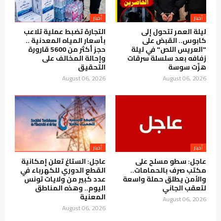
أخبار
أخبار
ليلة العمر تتحول إلى
التجارة تضبط عملية تلاعب
كابوس.. القبض على
بأسعار المياه المعدنية ..
"العريس اللص" في ليلة
حجز أكثر من 5600 قارورة
زفافه بعد سلسلة سرقات
وإحالة المخالف على
هزّت سوسة
التحقيق
August 06, 2026
August 06, 2026
أخبار
أخبار
عاجل: سطو مسلح على
عاجل: الستاغ تعلن إمكانية
مكتب صرف بالحمامات..
القطع الدوري للكهرباء في
والأمن يطلق حملة واسعة
عدد كبير من ولايات تونس
لتعقب الجاني
اليوم.. وهذه المناطق
المعنية
August 06, 2026
August 06, 2026