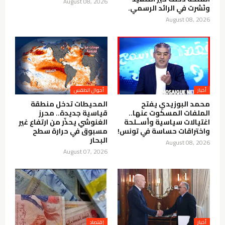
August 08, 2026
ونُشرت في الرائد الرسمي.
August 08, 2026
أخبار
أحوال الطقس
محمد البوزيدي يفتح
المحيطات تدخل منطقة
الملفات المسكوت عنها..
قياسية جديدة.. محرز
اغتيالات سياسية وأســلحة
الغنوشي يحذّر من ارتفاع غير
واختراقات حساسة في تونس!
مسبوق في حرارة سطح
البحار
August 08, 2026
August 07, 2026
أخبار
إقتصاد