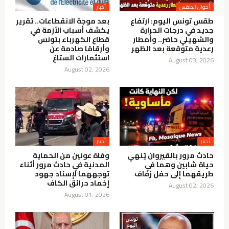
أحوال الطقس
أخبار
طقس تونس اليوم: ارتفاع
بعد موجة الانقطاعات.. تقرير
جديد في درجات الحرارة
يكشف أسباب الأزمة في
والشهيلي حاضر.. وأمطار
قطاع الكهرباء بتونس
رعدية متوقعة بعد الظهر
وأرقامًا صادمة عن
استثمارات الستاغ
August 03, 2026
August 02, 2026
أخبار
أخبار
حادث مرور بالقيروان يُنهي
وفاة عونين من الحماية
حياة شابين وهما في
المدنية في حادث مرور أثناء
طريقهما إلى حفل زفاف
توجههما لإسناد جهود
إخماد حرائق الكاف
August 02, 2026
August 01, 2026