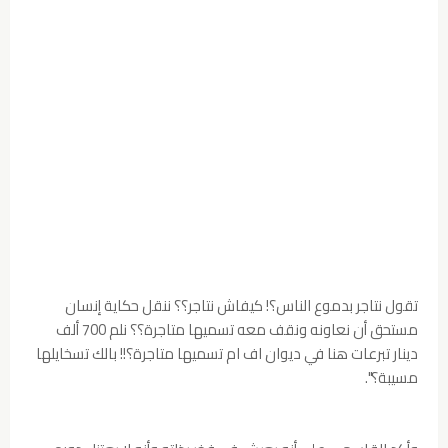
تقول نتاجر بدموع الناس؟! كيفاش نتاجر؟؟ ننقل حكاية إنسان
مستحق أن نعاونه ونقف معه تسميها متاجرة؟؟ نلم 700 ألف
دينار تبرعات هنا في ديوان اف ام تسميها متاجرة؟!! بالك تسخايلها
مسيبة؟".