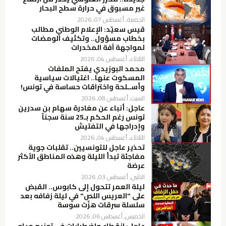
غير مسبوق في حرارة سطح البحار
الجمعة, أغسطس 07, 2026
قيس سعيّد: الإعلام الوطني مطالب
بخطاب مسؤول.. وتكثيف الومضات
لمواجهة آفة المخدرات
الثلاثاء, أغسطس 04, 2026
محمد البوزيدي يفتح الملفات
المسكوت عنها.. اغتيالات سياسية
وأســلحة واختراقات حساسة في تونس!
السبت, أغسطس 08, 2026
عاجل: أنباء عن مغادرة سهام بن سدرين
تونس رغم الحكم بـ25 سنة سجناً
وإدراجها في التفتيش
الثلاثاء, أغسطس 04, 2026
تحذير عاجل للتونسيين.. تقلبات جوية
مفاجئة تبدأ الليلة وهذه المناطق الأكثر
عرضة
الاثنين, أغسطس 03, 2026
ليلة العمر تتحول إلى كابوس.. القبض
على "العريس اللص" في ليلة زفافه بعد
سلسلة سرقات هزّت سوسة
الخميس, أغسطس 06, 2026
عاجل: انقطاع واضطرابات في توزيع مياه