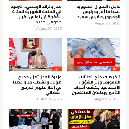
عاجل : الأموال المنهوبة
صدر بالرائد الرسمي..الترفيع
..هذا ما أمر به رئيس
في المنحة الشهرية للفئات
الجمهورية قيس سعيد
الفقيرة في تونس.. قرار
حكومي جديد
August 07, 2026
August 07, 2026
أخبار
أخبار
تأخر صرف منح العائلات
وزيرة العدل تعزل جميع
المعوزة.. وزير الشؤون
هؤلاء و تشطب خبيرًا عدليًا
الاجتماعية يكشف أسباب
في إطار تطهير المرفق
التأخير ويطمئن المنتفعين
القضائي
August 06, 2026
August 07, 2026