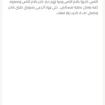
الناس. تاجروا بآلام الناس وبنوا لهم ديار. تاجر بآلام الناس ومنعوه
خليه يعمل عملية میسالش... خلي نهار آخر ربي يشويني خليني نتاجر
ونفعل. انت لا تاجرت ولا فعلت.