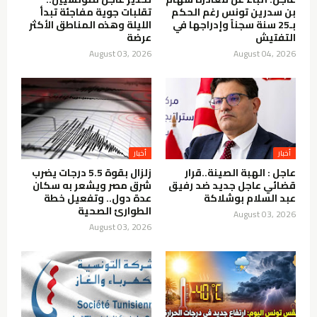
بن سدرين تونس رغم الحكم
تقلبات جوية مفاجئة تبدأ
بـ25 سنة سجناً وإدراجها في
الليلة وهذه المناطق الأكثر
التفتيش
عرضة
August 03, 2026
August 04, 2026
أخبار
أخبار
عاجل : الهبة الصينة..قرار
زلزال بقوة 5.5 درجات يضرب
قضائي عاجل جديد ضد رفيق
شرق مصر ويشعر به سكان
عبد السلام بوشلاكة
عدة دول.. وتفعيل خطة
الطوارئ الصحية
August 03, 2026
August 03, 2026