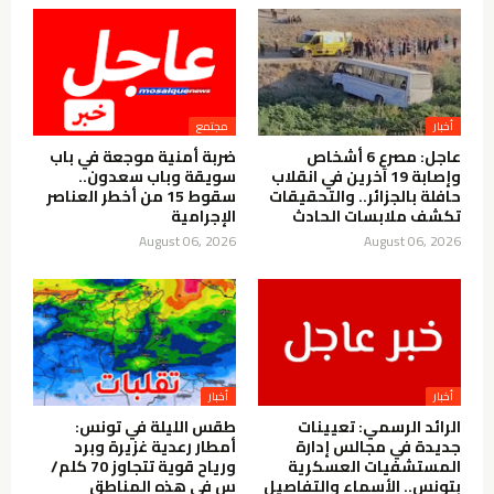
أخبار
مجتمع
عاجل: مصرع 6 أشخاص
ضربة أمنية موجعة في باب
وإصابة 19 آخرين في انقلاب
سويقة وباب سعدون..
حافلة بالجزائر.. والتحقيقات
سقوط 15 من أخطر العناصر
تكشف ملابسات الحادث
الإجرامية
August 06, 2026
August 06, 2026
أخبار
أخبار
الرائد الرسمي: تعيينات
طقس الليلة في تونس:
جديدة في مجالس إدارة
أمطار رعدية غزيرة وبرد
المستشفيات العسكرية
ورياح قوية تتجاوز 70 كلم/
بتونس.. الأسماء والتفاصيل
س في هذه المناطق