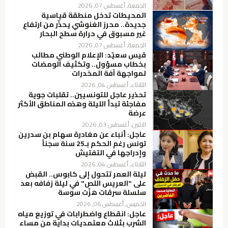
الجمعة, أغسطس 07, 2026
المحيطات تدخل منطقة قياسية
جديدة.. محرز الغنوشي يحذّر من ارتفاع
غير مسبوق في حرارة سطح البحار
الجمعة, أغسطس 07, 2026
قيس سعيّد: الإعلام الوطني مطالب
بخطاب مسؤول.. وتكثيف الومضات
لمواجهة آفة المخدرات
الثلاثاء, أغسطس 04, 2026
تحذير عاجل للتونسيين.. تقلبات جوية
مفاجئة تبدأ الليلة وهذه المناطق الأكثر
عرضة
الاثنين, أغسطس 03, 2026
عاجل: أنباء عن مغادرة سهام بن سدرين
تونس رغم الحكم بـ25 سنة سجناً
وإدراجها في التفتيش
الثلاثاء, أغسطس 04, 2026
ليلة العمر تتحول إلى كابوس.. القبض
على "العريس اللص" في ليلة زفافه بعد
سلسلة سرقات هزّت سوسة
الخميس, أغسطس 06, 2026
عاجل: انقطاع واضطرابات في توزيع مياه
الشرب بثلاث معتمديات بداية من مساء