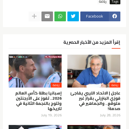
Tags
رياضة
Facebook
إقرأ المزيد من الأخبار الحصرية
رياضة
رياضة
عاجل | الاتحاد الليبي يفاجئ
إسبانيا بطلة كأس العالم
فوزي البنزرتي بقرار غير
2026.. تفوز على الأرجنتين
متوقع.. والجماهير في
وتتوج بالنجمة الثانية في
صدمة!
تاريخها
July 19, 2026
July 28, 2026