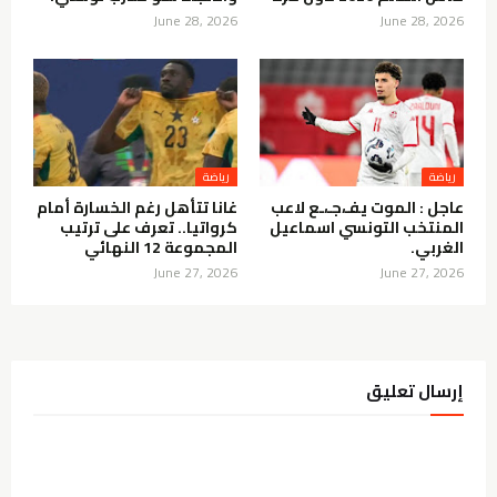
June 28, 2026
June 28, 2026
رياضة
رياضة
عاجل : الموت يفـ،جـ،ـع لاعب
غانا تتأهل رغم الخسارة أمام
المنتخب التونسي اسماعيل
كرواتيا.. تعرف على ترتيب
الغربي.
المجموعة 12 النهائي
June 27, 2026
June 27, 2026
إرسال تعليق