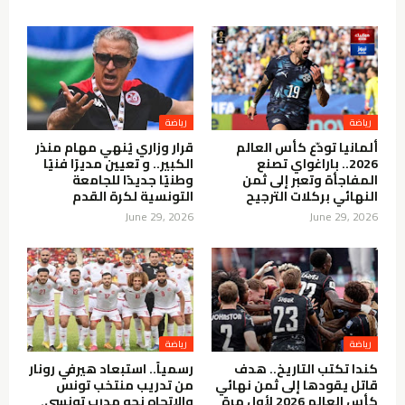
رياضة
رياضة
ألمانيا تودّع كأس العالم
قرار وزاري يُنهي مهام منذر
2026.. باراغواي تصنع
الكبير.. و تعيين مديرًا فنيًا
المفاجأة وتعبر إلى ثمن
وطنيًا جديدًا للجامعة
النهائي بركلات الترجيح
التونسية لكرة القدم
June 29, 2026
June 29, 2026
رياضة
رياضة
كندا تكتب التاريخ.. هدف
رسمياً.. استبعاد هيرفي رونار
قاتل يقودها إلى ثمن نهائي
من تدريب منتخب تونس
كأس العالم 2026 لأول مرة
والاتجاه نحو مدرب تونسي.