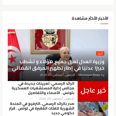
الأخبار الأكثر مشاهدة
أخبار
وزيرة العدل تعزل جميع هؤلاء و تشطب
خبيرًا عدليًا في إطار تطهير المرفق القضائي
by
Mosaique News
-
الخميس, أغسطس 06, 2026
الرائد الرسمي: تعيينات جديدة في
مجالس إدارة المستشفيات العسكرية
بتونس.. الأسماء والتفاصيل
الخميس, أغسطس 06, 2026
صدر بالرائد الرسمي..الترفيع في المنحة
الشهرية للفئات الفقيرة في تونس.. قرار
حكومي جديد