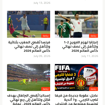
July 13, 2026
رياضة
رياضة
إنجلترا تهزم النرويج 2-1
فرنسا تُقصي المغرب بثنائية
وتتأهل إلى نصف نهائي
وتتأهل إلى نصف نهائي
كأس العالم 2026
كأس العالم 2026
July 09, 2026
July 11, 2026
رياضة
رياضة
عاجل: عقوبة جديدة من فيفا
إسبانيا تُقصي البرتغال بهدف
تضرب الترجي.. و7 أندية
قاتل وتتأهل إلى ربع نهائي
تونسية ممنوعة من الانتداب
كأس العالم 2026.. نهاية