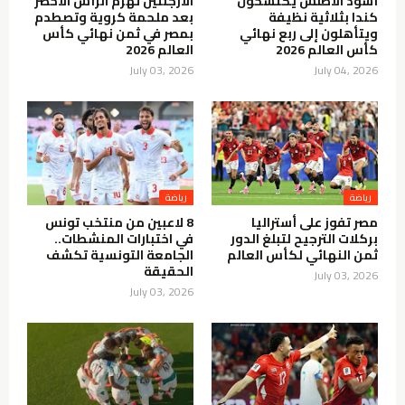
أسود الأطلس يكتسحون
الأرجنتين تهزم الرأس الأخضر
كندا بثلاثية نظيفة
بعد ملحمة كروية وتصطدم
ويتأهلون إلى ربع نهائي
بمصر في ثمن نهائي كأس
كأس العالم 2026
العالم 2026
July 03, 2026
July 04, 2026
رياضة
رياضة
مصر تفوز على أستراليا
8 لاعبين من منتخب تونس
بركلات الترجيح لتبلغ الدور
في اختبارات المنشطات..
ثمن النهائي لكأس العالم
الجامعة التونسية تكشف
الحقيقة
July 03, 2026
July 03, 2026