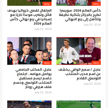
رياضة
رياضة
كأس العالم 2026: سويسرا
البرتغال تقصي كرواتيا بهدف
تطيح بالجزائر بثنائية نظيفة
قاتل وتضرب موعدًا ناريًا مع
وتتأهل إلى ربع النهائي
إسبانيا في ربع نهائي كأس
العالم 2026
July 03, 2026
July 02, 2026
رياضة
رياضة
عاجل / سمير الوافي يكشف
عاجل: المكتب الجامعي
عن اسم مدرب المنتخب
يواصل مهامه.. اجتماع
التونسي القادم
حاسم لرسم مستقبل
المنتخب التونسي وحسم
July 02, 2026
ملف هيرفي رونار
July 02, 2026