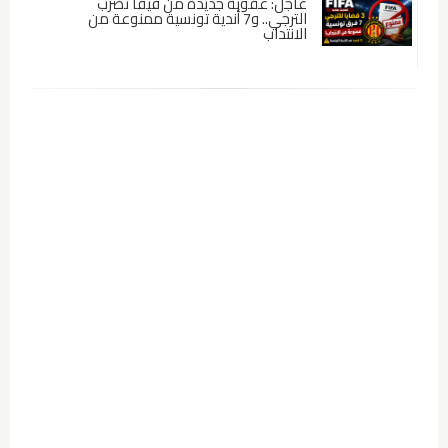
عاجل: عقوبة جديدة من فيفا تضرب
الترجي.. و7 أندية تونسية ممنوعة من
الانتداب