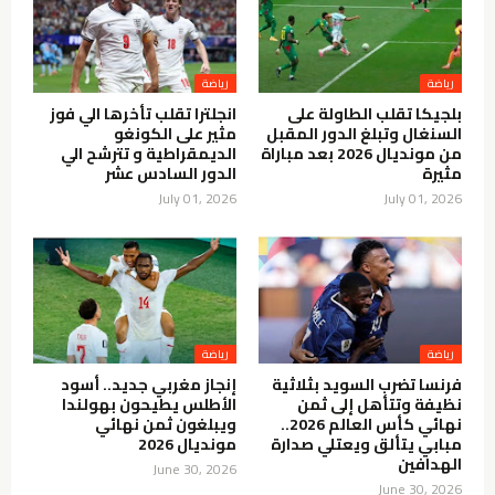
رياضة
رياضة
بلجيكا تقلب الطاولة على
انجلترا تقلب تأخرها الي فوز
السنغال وتبلغ الدور المقبل
مثير على الكونغو
من مونديال 2026 بعد مباراة
الديمقراطية و تترشح الي
مثيرة
الدور السادس عشر
July 01, 2026
July 01, 2026
رياضة
رياضة
فرنسا تضرب السويد بثلاثية
إنجاز مغربي جديد.. أسود
نظيفة وتتأهل إلى ثمن
الأطلس يطيحون بهولندا
نهائي كأس العالم 2026..
ويبلغون ثمن نهائي
مبابي يتألق ويعتلي صدارة
مونديال 2026
الهدافين
June 30, 2026
June 30, 2026