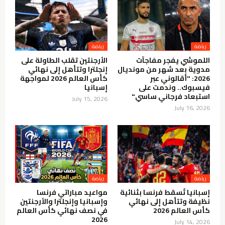
رياضة
رياضة
اللموشي يفجر مفاجآت
الأرجنتين تقلب الطاولة على
مدوية بعد شهر من مونديال
إنجلترا وتتأهل إلى نهائي
2026: "أقالوني عبر
كأس العالم 2026 لمواجهة
فيسبوك.. وندمت على
إسبانيا
استبعاد فرجاني ساسي"
July 15, 2026
July 16, 2026
رياضة
رياضة
إسبانيا تُسقط فرنسا بثنائية
مواعيد مباراتي فرنسا
نظيفة وتتأهل إلى نهائي
وإسبانيا وإنجلترا والأرجنتين
كأس العالم 2026
في نصف نهائي كأس العالم
2026
July 14, 2026