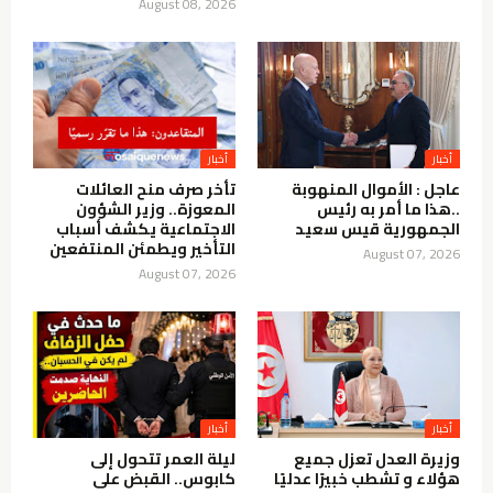
August 08, 2026
أخبار
أخبار
عاجل : الأموال المنهوبة
تأخر صرف منح العائلات
..هذا ما أمر به رئيس
المعوزة.. وزير الشؤون
الجمهورية قيس سعيد
الاجتماعية يكشف أسباب
التأخير ويطمئن المنتفعين
August 07, 2026
August 07, 2026
أخبار
أخبار
وزيرة العدل تعزل جميع
ليلة العمر تتحول إلى
هؤلاء و تشطب خبيرًا عدليًا
كابوس.. القبض على