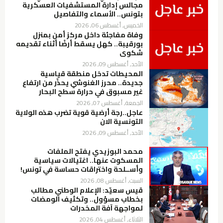
مجالس إدارة المستشفيات العسكرية
بتونس.. الأسماء والتفاصيل
الخميس, أغسطس 06, 2026
وفاة مفاجئة داخل مركز أمن بمنزل
بورقيبة.. كهل يسقط أرضًا أثناء تقديمه
شكوى
الأحد, أغسطس 09, 2026
المحيطات تدخل منطقة قياسية
جديدة.. محرز الغنوشي يحذّر من ارتفاع
غير مسبوق في حرارة سطح البحار
الجمعة, أغسطس 07, 2026
عاجل..رجة أرضية قوية تضرب هذه الولاية
التونسية الان
الأحد, أغسطس 09, 2026
محمد البوزيدي يفتح الملفات
المسكوت عنها.. اغتيالات سياسية
وأســلحة واختراقات حساسة في تونس!
السبت, أغسطس 08, 2026
قيس سعيّد: الإعلام الوطني مطالب
بخطاب مسؤول.. وتكثيف الومضات
لمواجهة آفة المخدرات
الثلاثاء, أغسطس 04, 2026