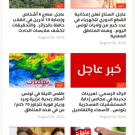
أخبار
أخبار
عاجل: الستاغ تعلن إمكانية
عاجل: مصرع 6 أشخاص
القطع الدوري للكهرباء في
وإصابة 19 آخرين في انقلاب
عدد كبير من ولايات تونس
حافلة بالجزائر.. والتحقيقات
اليوم.. وهذه المناطق
تكشف ملابسات الحادث
المعنية
August 06, 2026
August 06, 2026
أخبار
أخبار
الرائد الرسمي: تعيينات
طقس الليلة في تونس:
جديدة في مجالس إدارة
أمطار رعدية غزيرة وبرد
المستشفيات العسكرية
ورياح قوية تتجاوز 70 كلم/
بتونس.. الأسماء والتفاصيل
س في هذه المناطق
August 04, 2026
August 06, 2026