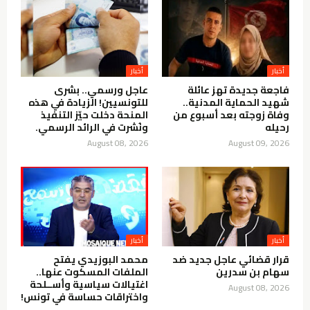
أخبار
أخبار
فاجعة جديدة تهز عائلة
عاجل ورسمي.. بشرى
شهيد الحماية المدنية..
للتونسيين! الزيادة في هذه
وفاة زوجته بعد أسبوع من
المنحة دخلت حيّز التنفيذ
رحيله
ونُشرت في الرائد الرسمي.
August 08, 2026
August 09, 2026
أخبار
أخبار
قرار قضائي عاجل جديد ضد
محمد البوزيدي يفتح
سهام بن سدرين
الملفات المسكوت عنها..
اغتيالات سياسية وأســلحة
August 08, 2026
واختراقات حساسة في تونس!