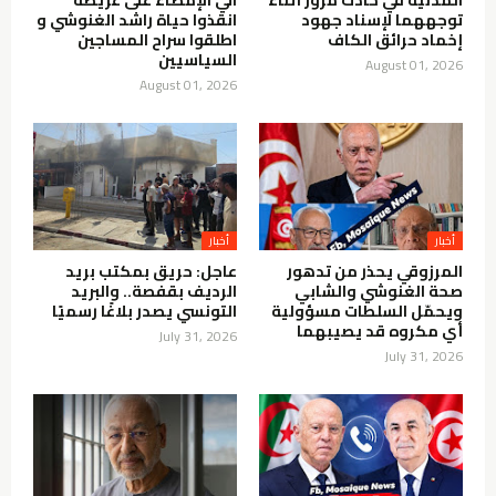
المدنية في حادث مرور أثناء
الي الإمضاء على عريضة
توجههما لإسناد جهود
انقذوا حياة راشد الغنوشي و
إخماد حرائق الكاف
اطلقوا سراح المساجين
السياسيين
August 01, 2026
August 01, 2026
أخبار
أخبار
المرزوقي يحذر من تدهور
عاجل: حريق بمكتب بريد
صحة الغنوشي والشابي
الرديف بقفصة.. والبريد
ويحمّل السلطات مسؤولية
التونسي يصدر بلاغًا رسميًا
أي مكروه قد يصيبهما
July 31, 2026
July 31, 2026