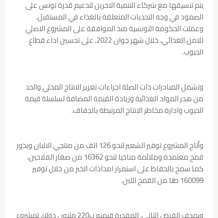
يتم تنسيقها مع شركاء التنمية الاخرين لتدعيم قدرة تونس على
الصمود في وجه التحديات المتعلقة بالغذاء في المستقبل.
وعملت الحكومة التونسية منذ الموافقة على المشروع الاصلي
للامن الغذائي، خلال شهر جوان 2022، على تحسين اداء قطاع
الحبوب.
وتشمل المبادرات ذات الصلة اجراءات تعزيز الانتاج المحلي والحد
من هدر المواد الغذائية وزيادة القيمة المضافة لسلسلة قيمة
الحبوب وادارة مخاطر الانتاج المرتبطة بالجفاف.
وأتاح المشروع توفير الشعير لنحو 126 الف من منتجي الالبان وبذور
قمح معتمدة وملائمة مناخيا لنحو 16362 من صغار الفلاحين،
كما سمح بالحفاظ على استمرار امدادات الخبز من خلال توفير
160099 طنا من القمح اللين.
ويهدف القرض الثاني، المقدرة قيمته ب220 مليون دولار، لمشروع