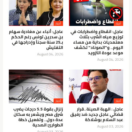
أخبار
أخبار
عاجل: انقطاع واضطرابات في
عاجل: أنباء عن مغادرة سهام
توزيع مياه الشرب بثلاث
بن سدرين تونس رغم الحكم
معتمديات بداية من مساء
بـ25 سنة سجناً وإدراجها في
اليوم.. و"الصوناد" تكشف
التفتيش
موعد عودة التزويد
August 04, 2026
August 04, 2026
أخبار
أخبار
عاجل : الهبة الصينة..قرار
زلزال بقوة 5.5 درجات يضرب
قضائي عاجل جديد ضد رفيق
شرق مصر ويشعر به سكان
عبد السلام بوشلاكة
عدة دول.. وتفعيل خطة
الطوارئ الصحية
August 03, 2026
August 03, 2026