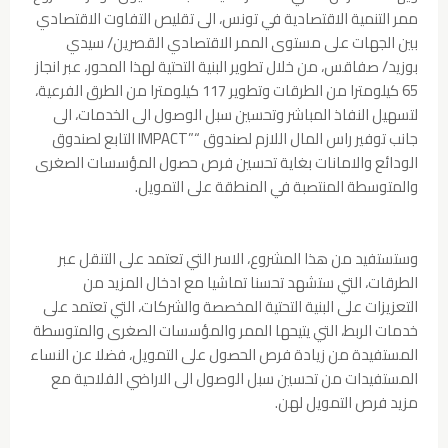
ممر التنمية الاقتصادية في تونس، الى تقليص التفاوت الاقتصادي
بين الجهات على مستوى الممر الاقتصادي القصرين/ سيدي
بوزيد/ صفاقس، من خلال تطوير البنية التحتية لهذا المحور، عبر انجاز
65 كيلومترا من الطرقات وتطوير 117 كيلومترا من الطرق الفرعية،
لتسهيل النفاذ المباشر وتحسين سبل الوصول الى الخدمات، الى
جانب توفير راس المال اللازم لصندوق “”IMPACT التابع لصندوق
الودائع والامانات بغاية تحسين فرص حصول المؤسسات الصغرى
والمتوسطة المنتصبة في المنطقة على التمويل.
وستستفيد من هذا المشروع، الاسر التي تعتمد على التنقل عبر
الطرقات، التي ستشهد تحسنا تماشيا مع ادخال المزيد من
التعزيزات على البنية التحتية المخصصة والشركات، التي تعتمد على
خدمات الربط، التي يتيحها الممر والمؤسسات الصغرى والمتوسطة
المستفيدة من زيادة فرص الحصول على التمويل، فضلا عن النساء
المستفيدات من تحسين سبل الوصول الى الاراضي الفلاحية مع
مزيد فرص التمويل لهن.