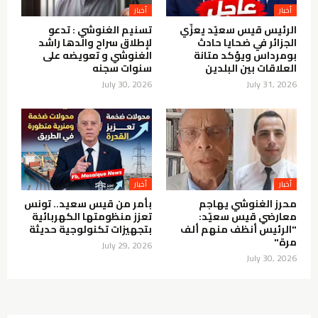
أخبار
أخبار
الرئيس قيس سعيّد يعزّي
تسنيم الغنوشي : تدعو
الجزائر في ضحايا حادث
لإطلاق سراح والدها راشد
بومرداس ويؤكد متانة
الغنوشي و تعويضه على
العلاقات بين البلدين
سنوات سجنه
July 30, 2026
July 31, 2026
أخبار
أخبار
محرز الغنوشي يهاجم
بأمر من قيس سعيد.. تونس
معارضي قيس سعيّد:
تعزز منظومتها الكهربائية
"الرئيس أنظف منهم ألف
بتجهيزات تكنولوجية حديثة
مرة"
July 29, 2026
July 30, 2026