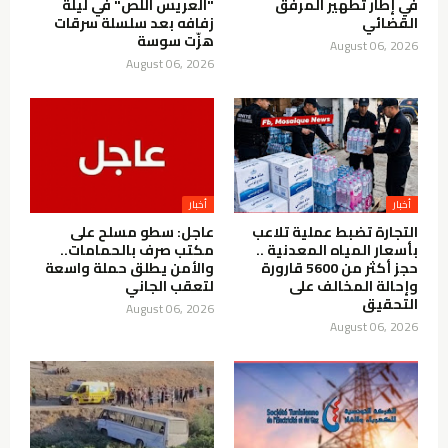
في إطار تطهير المرفق
"العريس اللص" في ليلة
القضائي
زفافه بعد سلسلة سرقات
هزّت سوسة
August 06, 2026
August 06, 2026
أخبار
أخبار
التجارة تضبط عملية تلاعب
عاجل: سطو مسلح على
بأسعار المياه المعدنية ..
مكتب صرف بالحمامات..
حجز أكثر من 5600 قارورة
والأمن يطلق حملة واسعة
وإحالة المخالف على
لتعقب الجاني
التحقيق
August 06, 2026
August 06, 2026