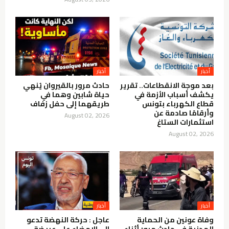
أخبار
أخبار
بعد موجة الانقطاعات.. تقرير
حادث مرور بالقيروان يُنهي
يكشف أسباب الأزمة في
حياة شابين وهما في
قطاع الكهرباء بتونس
طريقهما إلى حفل زفاف
وأرقامًا صادمة عن
August 02, 2026
استثمارات الستاغ
August 02, 2026
أخبار
أخبار
وفاة عونين من الحماية
عاجل : حركة النهضة تدعو