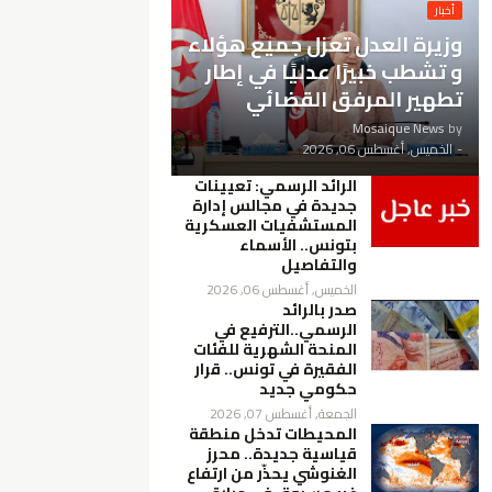
أخبار
وزيرة العدل تعزل جميع هؤلاء
و تشطب خبيرًا عدليًا في إطار
تطهير المرفق القضائي
Mosaique News
by
-
الخميس, أغسطس 06, 2026
الرائد الرسمي: تعيينات
جديدة في مجالس إدارة
المستشفيات العسكرية
بتونس.. الأسماء
والتفاصيل
الخميس, أغسطس 06, 2026
صدر بالرائد
الرسمي..الترفيع في
المنحة الشهرية للفئات
الفقيرة في تونس.. قرار
حكومي جديد
الجمعة, أغسطس 07, 2026
المحيطات تدخل منطقة
قياسية جديدة.. محرز
الغنوشي يحذّر من ارتفاع