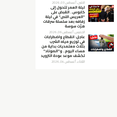
الاثنين, أغسطس 03, 2026
ليلة العمر تتحول إلى
كابوس.. القبض على
"العريس اللص" في ليلة
زفافه بعد سلسلة سرقات
هزّت سوسة
الخميس, أغسطس 06, 2026
عاجل: انقطاع واضطرابات
في توزيع مياه الشرب
بثلاث معتمديات بداية من
مساء اليوم.. و"الصوناد"
تكشف موعد عودة التزويد
الثلاثاء, أغسطس 04, 2026