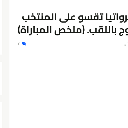
اتيا تقسو على المنتخب
ج باللقب. (ملخص المباراة)
0
👁️