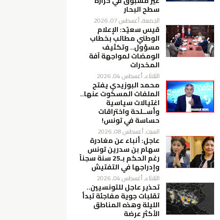
غير مسبوق في حرارة
سطح البحار
الجمعة, أغسطس 07, 2026
قيس سعيّد: الإعلام
الوطني مطالب بخطاب
مسؤول.. وتكثيف
الومضات لمواجهة آفة
المخدرات
الثلاثاء, أغسطس 04, 2026
محمد البوزيدي يفتح
الملفات المسكوت عنها..
اغتيالات سياسية
وأســلحة واختراقات
حساسة في تونس!
السبت, أغسطس 08, 2026
عاجل: أنباء عن مغادرة
سهام بن سدرين تونس
رغم الحكم بـ25 سنة سجناً
وإدراجها في التفتيش
الثلاثاء, أغسطس 04, 2026
تحذير عاجل للتونسيين..
تقلبات جوية مفاجئة تبدأ
الليلة وهذه المناطق
الأكثر عرضة