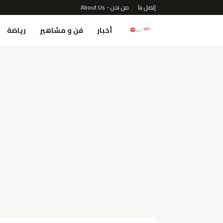
إتصل بنا
من نحن - About Us
أخبار
فن و مشاهير
رياضة