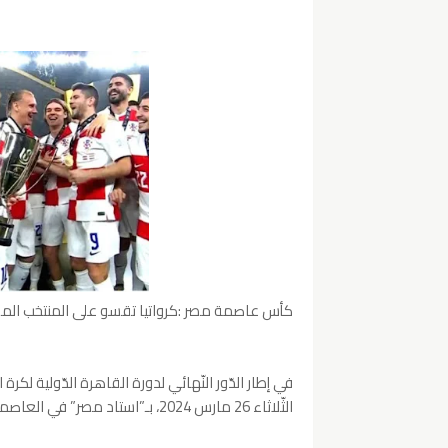
كأس عاصمة مصر :كرواتيا تقسو على المنتخب المصري
في إطار الدّور النّهائي لدورة القاهرة الدّولية 
الثّلاثاء 26 مارس 2024، بـ”استاد مصر” في العاصمة الإدارية الجديدة، نظيره الكرواتي.