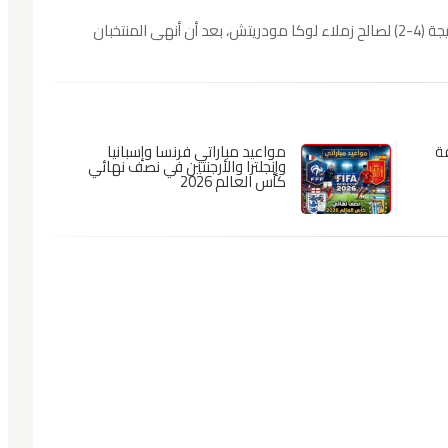
هذه المباراة حضرها 90.000 متفرّج وانتهت على نتيجة (4-2) لصالح زملاء لوكا مودريتش، بعد أن أنهى المنتخبان
فة
مواعيد مباراتي فرنسا وإسبانيا
وإنجلترا والأرجنتين في نصف نهائي
كأس العالم 2026