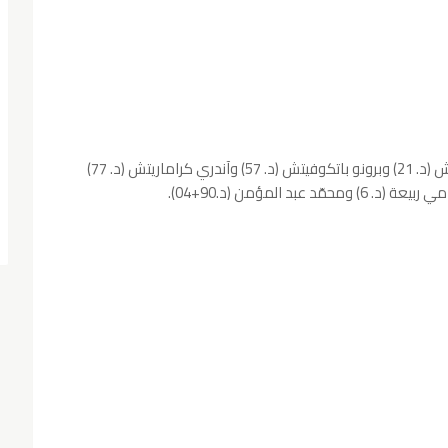
أهداف كرواتيا جاءت بإمضاء كلّ من نيكولا فلازيتش (د. 21) وبرونو باتكوفيتش (د. 57) وآندري كراماريتش (د. 77)