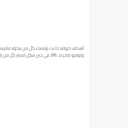
ولوفرو ماجر (د. 86)، في حين سجّل لمصر كلّ من رامي ربيعة (د. 6) ومحمّد عبد المؤمن (د.90+04).