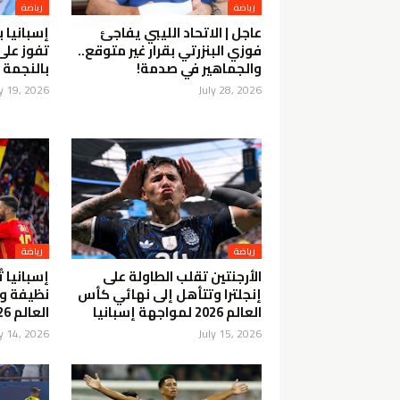
رياضة
رياضة
عاجل | الاتحاد الليبي يفاجئ
فوزي البنزرتي بقرار غير متوقع..
تفوز على 
والجماهير في صدمة!
بالنجمة ا
ly 19, 2026
July 28, 2026
رياضة
رياضة
الأرجنتين تقلب الطاولة على
إسبانيا 
إنجلترا وتتأهل إلى نهائي كأس
نظيفة و
العالم 2026 لمواجهة إسبانيا
العالم 2026
ly 14, 2026
July 15, 2026