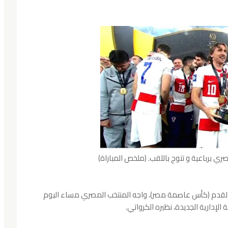
 برباعية و تتوج باللقب. (ملخص المباراة)
لكرة القدم (كأس عاصمة مصر)، واجه المنتخب المصري مساء اليوم