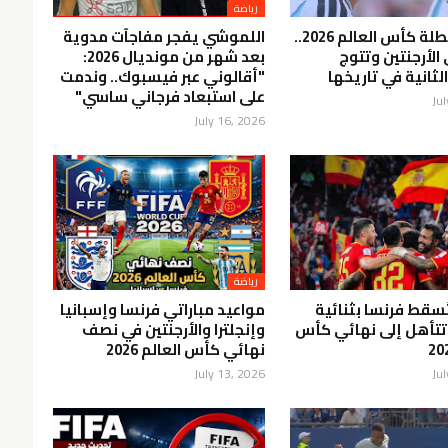
رياضة
إسبانيا بطلة كأس العالم 2026..
اللموشي يفجر مفاجآت مدوية
الأرجنتين وتتوج
بعد شهر من مونديال 2026:
لثانية في تاريخها
"أقالوني عبر فيسبوك.. وندمت
على استبعاد فرجاني ساسي"
Ju
July 16, 2026
رياضة
تُسقط فرنسا بثنائية
مواعيد مباراتي فرنسا وإسبانيا
تتأهل إلى نهائي كأس
وإنجلترا والأرجنتين في نصف
نهائي كأس العالم 2026
July 13, 2026
Ju