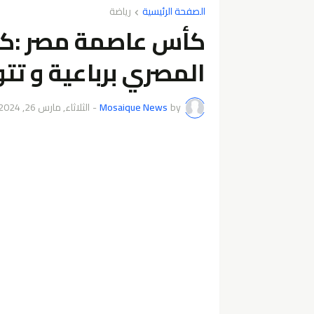
الصفحة الرئيسية
رياضة
كأس عاصمة مصر :كرو
المصري برباعية و تتو
by
Mosaique News
-
الثلاثاء, مارس 26, 2024