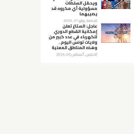
ويحمّل السلطات
مسؤولية أي مكروه قد
يصيبهما
الجمعة, يوليو 31, 2026
عاجل: الستاغ تعلن
إمكانية القطع الدوري
للكهرباء في عدد كبير من
ولايات تونس اليوم..
وهذه المناطق المعنية
الخميس, أغسطس 06, 2026