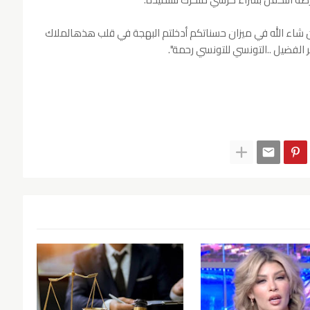
 إن شاء الله في ميزان حسناتكم أدخلتم البهجة في قلب هذهالملاك
 الفضيل ..التونسي للتونسي رحمة".