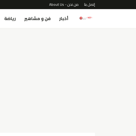
إتصل بنا
من نحن - About Us
أخبار
فن و مشاهير
رياضة