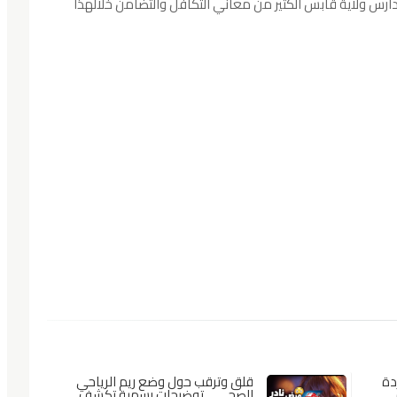
دارس ولاية قابس الكثير من معاني التكافل والتضامن خلالهذا
دة
قلق وترقب حول وضع ريم الرياحي
مي
الصحي… توضيحات رسمية تكشف