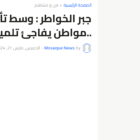
الصفحة الرئيسية
فن و مشاهير
..‬مواطن‭ ‬يفاجئ‭ ‬تلميذة‭ ‬ويهديها‭ ‬كرسي‭ ‬متحرّك.
by
Mosaique News
-
الخميس, مارس 21, 2024