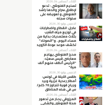
الثلاثاء, أغسطس 04, 2026
تسنيم الغنوشي : تدعو
لإطلاق سراح والدها راشد
الغنوشي و تعويضه على
سنوات سجنه
الخميس, يوليو 30, 2026
عاجل: انقطاع واضطرابات
في توزيع مياه الشرب
بثلاث معتمديات بداية من
مساء اليوم.. و"الصوناد"
تكشف موعد عودة التزويد
الثلاثاء, أغسطس 04, 2026
محرز الغنوشي يهاجم
معارضي قيس سعيّد:
"الرئيس أنظف منهم ألف
مرة"
الخميس, يوليو 30, 2026
طقس الليلة في تونس:
أمطار رعدية غزيرة وبرد
ورياح قوية تتجاوز 70 كلم/
س في هذه المناطق
الثلاثاء, أغسطس 04, 2026
المرزوقي يحذر من تدهور
صحة الغنوشي والشابي