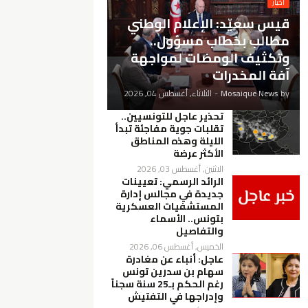
أخيار
قيس سعيّد: الإعلام الوطني
مطالب بخطاب مسؤول..
وتكثيف الومضات لمواجهة
آفة المخدرات
by
Mosaique News
-
الثلاثاء, أغسطس 04, 2026
تحذير عاجل للتونسيين..
تقلبات جوية مفاجئة تبدأ
الليلة وهذه المناطق
الأكثر عرضة
الاثنين, أغسطس 03, 2026
الرائد الرسمي: تعيينات
جديدة في مجالس إدارة
المستشفيات العسكرية
بتونس.. الأسماء
والتفاصيل
الخميس, أغسطس 06, 2026
عاجل: أنباء عن مغادرة
سهام بن سدرين تونس
رغم الحكم بـ25 سنة سجناً
وإدراجها في التفتيش