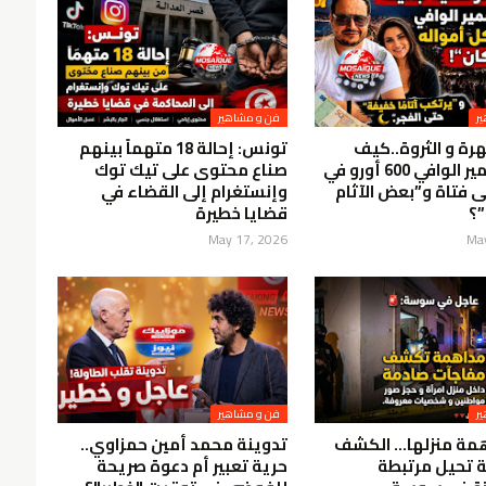
ر
فن و مشاهير
رة و الثروة..كيف
تونس: إحالة 18 متهماً بينهم
أنفق سمير الوافي 600 أورو في
صناع محتوى على تيك توك
ى فتاة و”بعض الآثام
وإنستغرام إلى القضاء في
”؟
قضايا خطيرة
May 17, 2026
Ma
ر
فن و مشاهير
همة منزلها… الكشف
تدوينة محمد أمين حمزاوي..
 تحيل مرتبطة
حرية تعبير أم دعوة صريحة