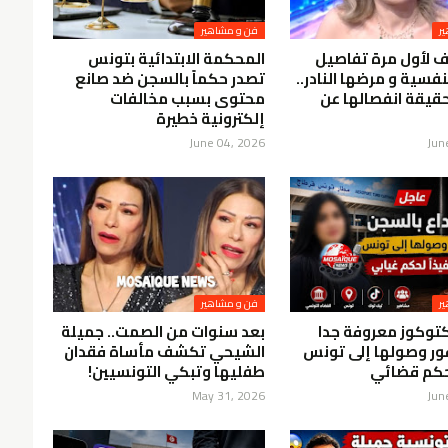
ر
فن و مشاهير
ف لأول مرة تفاصيل
المحكمة الابتدائية بتونس
نفسية و مرضها النادر..
تصدر حكماً بالسجن ضد صانع
قيقة انفصالها عن
محتوى بسبب مخالفات
إلكترونية خطيرة
June 04, 2026
Jun
ر
فن و مشاهير
كتوكوز معروفة جدا
بعد سنوات من الصمت.. جميلة
ور وصولها إلى تونس
الشيحي تكشف مأساة فقدان
لحكم قضائي
طفليها وتبكي التونسيين!
May 31, 2026
Jun