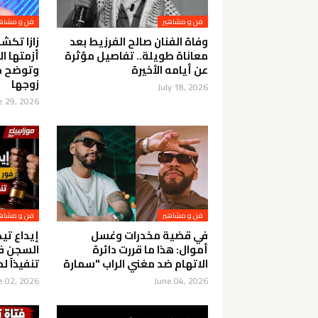
فن و مشاهير
فن و مشاهي
وفاة الفنان صالح الفرزيط بعد
زازا تكش
معاناة طويلة.. تفاصيل مؤثرة
أزمتها ال
عن أيامه الأخيرة
وتوضح ح
زوجها
July 18, 2026
e 29, 2026
فن و مشاهير
فن و مشاهي
في قضية مخدرات وغسل
إيداع تي
أموال: هذا ما قررت دائرة
السجن ف
الاتهام ضد مغني الراب "سمارة
تنفيذاً 
e 02, 2026
June 04, 2026