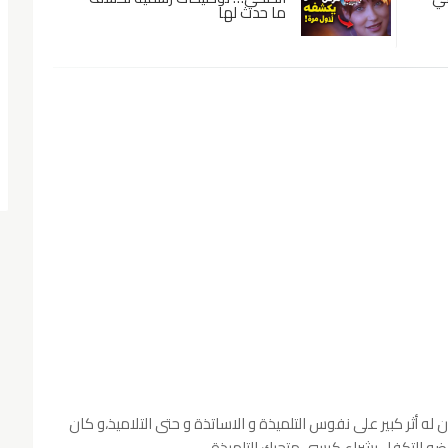
ما حدث لها
ه أثر كبير على نفوس التلميذة و الاساتذة و حتى التلاميذ،و كان
ضه التكفل بشراء كرسي متحرك للتلميذة.