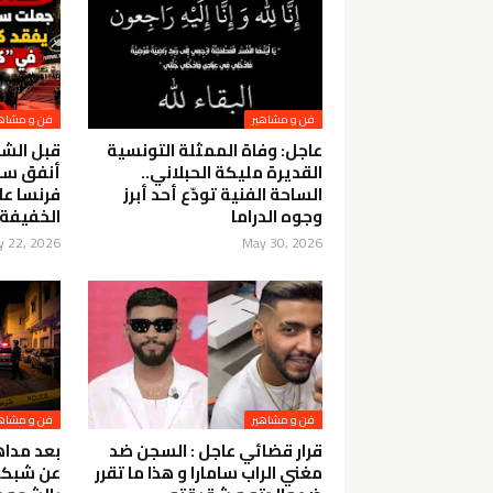
فن و مشاهير
فن و مشاهي
عاجل: وفاة الممثلة التونسية
قبل الشه
القديرة مليكة الحبلاني..
الساحة الفنية تودّع أحد أبرز
فرنسا عل
وجوه الدراما
الخفيفة
y 22, 2026
May 30, 2026
فن و مشاهير
فن و مشاهي
قرار قضائي عاجل : السجن ضد
بعد مدا
مغني الراب سامارا و هذا ما تقرر
عن شبكة