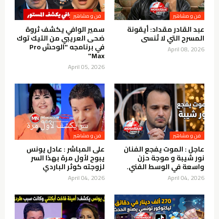
فن و مشاهير
فن و مشاهير
عبد القادر مقداد: أيقونة
سمير الوافي يكشف ثروة
المسرح التي لا تُنسى
ضحى العريبي من التيك توك
في برنامجه "الوحش Pro
April 08, 2026
Max"
April 05, 2026
فن و مشاهير
فن و مشاهير
عاجل : الموت يفجع الفنان
على المباشر : عادل يونس
نور شيبة و موجة حزن
يبوح لأول مرة بهذا السر
واسعة في الوسط الفني.
لزوجته كوثر الباردي
April 04, 2026
April 04, 2026