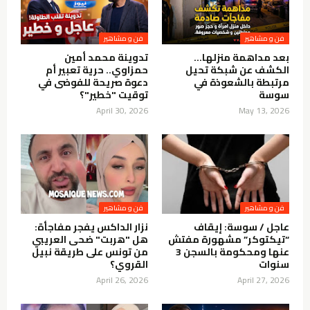
فن و مشاهير
فن و مشاهير
بعد مداهمة منزلها…
تدوينة محمد أمين
الكشف عن شبكة تحيل
حمزاوي.. حرية تعبير أم
مرتبطة بالشعوذة في
دعوة صريحة للفوضى في
سوسة
توقيت "خطير"؟
April 30, 2026
May 13, 2026
فن و مشاهير
فن و مشاهير
عاجل / سوسة: إيقاف
نزار الداكس يفجر مفاجأة:
“تيكتوكر” مشهورة مفتش
هل "هربت" ضحى العريبي
عنها ومحكومة بالسجن 3
من تونس على طريقة نبيل
سنوات
القروي؟
April 26, 2026
April 27, 2026