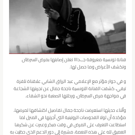
فنانة تونسية معروفة جــ،دااا تعلن إصابتها بمرض السرطان
وتكشف الأعراض وما حصل لها.
و في حوار مؤثر مع الإعلامي عبد الرزاق الشابي علىقناة تلفزة
تيفي، كشفت الفنانة التونسية ناجحة جمال عن تجربتها الشجاعة
في مواجهة مرض السرطان، ورحلتها الصعبة نحو الشفاء.
وأثناء حديثها استعرضت ناجحة جمال تفاصيل اكتشافها لمرضها،
مؤكدة أن لولا الفحوصات الروتينية التي أجرتها في المنزل لما
استطاعت التعرف على المرض في وقت مبكر وعبرت عن شكرها
العميق لله على هذه النعمة، مشيرة إلى دور الدعم الذي حظيت به