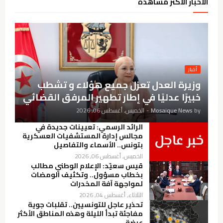
الأخبار الأكثر مشاهدة
أخبار
وزيرة العدل تعزل جميع هؤلاء و تشطب
خبيرًا عدليًا في إطار تطهير المرفق القضائي
by
Mosaique News
-
الخميس, أغسطس 06, 2026
الرائد الرسمي: تعيينات جديدة في
مجالس إدارة المستشفيات العسكرية
بتونس.. الأسماء والتفاصيل
الخميس, أغسطس 06, 2026
قيس سعيّد: الإعلام الوطني مطالب
بخطاب مسؤول.. وتكثيف الومضات
لمواجهة آفة المخدرات
الثلاثاء, أغسطس 04, 2026
تحذير عاجل للتونسيين.. تقلبات جوية
مفاجئة تبدأ الليلة وهذه المناطق الأكثر
عرضة