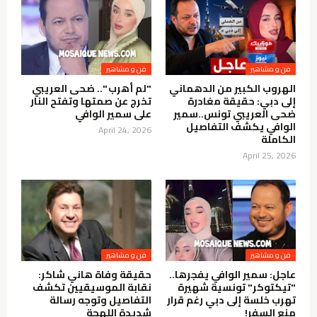
فن و مشاهير
فن و مشاهير
الهروب الكبير من الدهماني
"لم أهرب ".. ضحى العريبي
إلى دبي: حقيقة مغادرة
تخرج عن صمتها وتفتح النار
ضحى العريبي تونس..سمير
على سمير الوافي
الوافي يكشف التفاصيل
April 24, 2026
الكاملة
April 25, 2026
فن و مشاهير
فن و مشاهير
عاجل: سمير الوافي يفجرها..
حقيقة وفاة هاني شاكر:
"تيكتوكر" تونسية شهيرة
نقابة الموسيقيين تكشف
تهرب خلسة إلى دبي رغم قرار
التفاصيل وتوجه رسالة
منع السفر!
شديدة اللهجة