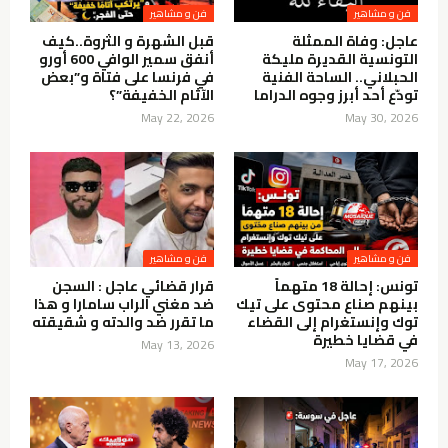
فن و مشاهير
فن و مشاهير
عاجل: وفاة الممثلة
قبل الشهرة و الثروة..كيف
التونسية القديرة مليكة
أنفق سمير الوافي 600 أورو
الحبلاني.. الساحة الفنية
في فرنسا على فتاة و”بعض
تودّع أحد أبرز وجوه الدراما
الآثام الخفيفة”؟
May 22, 2026
May 30, 2026
فن و مشاهير
فن و مشاهير
تونس: إحالة 18 متهماً
قرار قضائي عاجل : السجن
بينهم صناع محتوى على تيك
ضد مغني الراب سامارا و هذا
توك وإنستغرام إلى القضاء
ما تقرر ضد والدته و شقيقته
في قضايا خطيرة
May 13, 2026
May 17, 2026