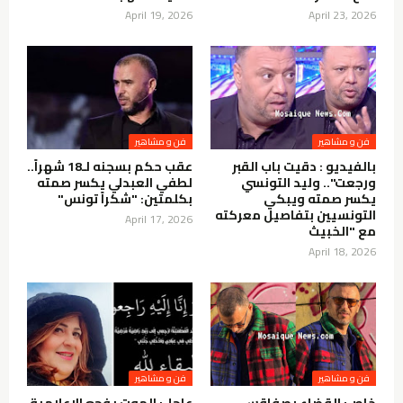
April 19, 2026
April 23, 2026
فن و مشاهير
فن و مشاهير
بالفيديو : دقيت باب القبر
عقب حكم بسجنه لـ18 شهراً..
ورجعت".. وليد التونسي
لطفي العبدلي يكسر صمته
يكسر صمته ويبكي
بكلمتين: "شكراً تونس"
التونسيين بتفاصيل معركته
April 17, 2026
مع "الخبيث
April 18, 2026
فن و مشاهير
فن و مشاهير