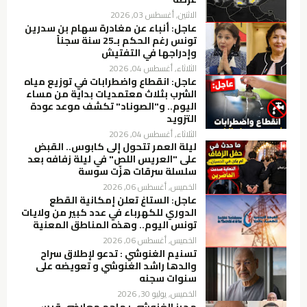
الاثنين, أغسطس 03, 2026
عاجل: أنباء عن مغادرة سهام بن سدرين
تونس رغم الحكم بـ25 سنة سجناً
وإدراجها في التفتيش
الثلاثاء, أغسطس 04, 2026
عاجل: انقطاع واضطرابات في توزيع مياه
الشرب بثلاث معتمديات بداية من مساء
اليوم.. و"الصوناد" تكشف موعد عودة
التزويد
الثلاثاء, أغسطس 04, 2026
ليلة العمر تتحول إلى كابوس.. القبض
على "العريس اللص" في ليلة زفافه بعد
سلسلة سرقات هزّت سوسة
الخميس, أغسطس 06, 2026
عاجل: الستاغ تعلن إمكانية القطع
الدوري للكهرباء في عدد كبير من ولايات
تونس اليوم.. وهذه المناطق المعنية
الخميس, أغسطس 06, 2026
تسنيم الغنوشي : تدعو لإطلاق سراح
والدها راشد الغنوشي و تعويضه على
سنوات سجنه
الخميس, يوليو 30, 2026