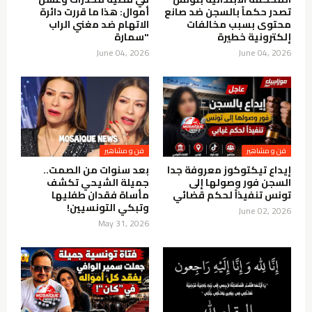
تصدر حكماً بالسجن ضد صانع
أموال: هذا ما قررت دائرة
محتوى بسبب مخالفات
الاتهام ضد مغني الراب
إلكترونية خطيرة
"سمارة
June 04, 2026
June 04, 2026
فن و مشاهير
فن و مشاهير
إيداع تيكتوكوز معروفة جدا
بعد سنوات من الصمت..
السجن فور وصولها إلى
جميلة الشيحي تكشف
تونس تنفيذاً لحكم قضائي
مأساة فقدان طفليها
وتبكي التونسيين!
June 02, 2026
May 31, 2026