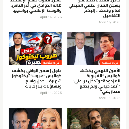
خاص: القضاء بصفاقس
عاجل: الموت يفجع الإعلامية
يسجن الفنان لطفي العبدلي
هالة الذوادي في أعز الناس..
لعام ونصف.. إليكم
والوسط الإعلامي يواسيها
التفاصيل
April 16, 2026
April 16, 2026
فن و مشاهير
فن و مشاهير
الأمين النهدي يكشف
عاجل | سمير الوافي يكشف
كواليس “الغيبوبة
كواليس “هروب” تيكتوكوز
المزدوجة” وتدخّل بن علي:
شهيرة… جدل واسع
“أنقذ حياتي ولم يدفع
وتساؤلات بلا إجابات
مصاريفي”
April 11, 2026
April 13, 2026