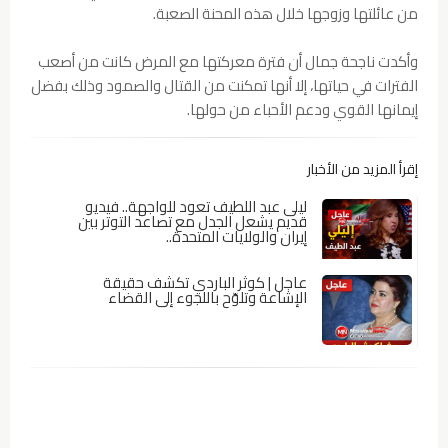
من عائلتها وزوجها خلال هذه المحنة الصعبة.
وأكدت ناجحة جمال أن فترة معركتها مع المرض كانت من أصعب
الفترات في حياتها، إلا أنها تمكنت من القتال والصمود وذلك بفضل
إيمانها القوي ودعم الأحباء من حولها.
إقرأ المزيد من الأخبار
ليلى عبد اللطيف تعود للواجهة.. فيديو
قديم يشعل الجدل مع تصاعد التوتر بين
إيران والولايات المتحدة..
عاجل | كوثر الباردي تكشف حقيقة
الإشاعة وتلوّح باللجوء إلى القضاء