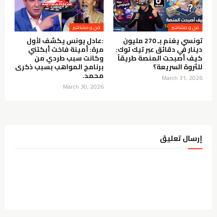
فن و مشاهير
فن و مشاهير
تونسي يغنم بـ 270 مليون
:عادل يونس يكشف لأول
دينار في دقائق عبر تيك توك:
مرة: أمينة فاخت أبكتني
كيف أصبحت المنصة طريقاً
وكانت سبب طردي من
للثروة السريعة؟
برنامج المواهب بسبب ذكرى
محمد.
March 31, 2026
March 30, 2026
إرسال تعليق