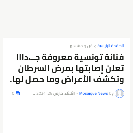
الصفحة الرئيسية
فن و مشاهير
فنانة تونسية معروفة جــ،دااا
تعلن إصابتها بمرض السرطان
وتكشف الأعراض وما حصل لها.
by
Mosaique News
-
الثلاثاء, مارس 26, 2024
0
👁️