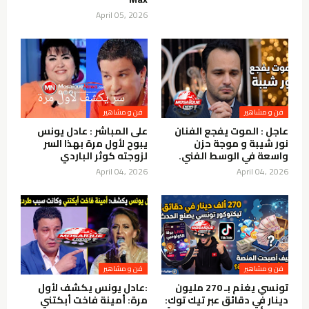
April 05, 2026
فن و مشاهير
فن و مشاهير
عاجل : الموت يفجع الفنان
على المباشر : عادل يونس
نور شيبة و موجة حزن
يبوح لأول مرة بهذا السر
واسعة في الوسط الفني.
لزوجته كوثر الباردي
April 04, 2026
April 04, 2026
فن و مشاهير
فن و مشاهير
تونسي يغنم بـ 270 مليون
:عادل يونس يكشف لأول
دينار في دقائق عبر تيك توك:
مرة: أمينة فاخت أبكتني