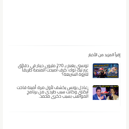
إقرأ المزيد من الأخبار
تونسي يغنم بـ 270 مليون دينار في دقائق
عبر تيك توك: كيف أصبحت المنصة طريقاً
للثروة السريعة؟
:عادل يونس يكشف لأول مرة: أمينة فاخت
أبكتني وكانت سبب طردي من برنامج
المواهب بسبب ذكرى محمد.