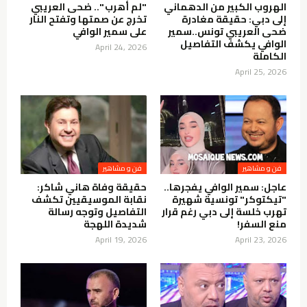
الهروب الكبير من الدهماني
"لم أهرب ".. ضحى العريبي
إلى دبي: حقيقة مغادرة
تخرج عن صمتها وتفتح النار
ضحى العريبي تونس..سمير
على سمير الوافي
الوافي يكشف التفاصيل
April 24, 2026
الكاملة
April 25, 2026
فن و مشاهير
فن و مشاهير
عاجل: سمير الوافي يفجرها..
حقيقة وفاة هاني شاكر:
"تيكتوكر" تونسية شهيرة
نقابة الموسيقيين تكشف
تهرب خلسة إلى دبي رغم قرار
التفاصيل وتوجه رسالة
منع السفر!
شديدة اللهجة
April 19, 2026
April 23, 2026