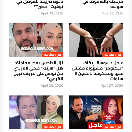
مرتبطة بالشعوذة في
دعوة صريحة للفوضى في
سوسة
توقيت "خطير"؟
April 30, 2026
May 13, 2026
فن و مشاهير
فن و مشاهير
عاجل / سوسة: إيقاف
نزار الداكس يفجر مفاجأة:
“تيكتوكر” مشهورة مفتش
هل "هربت" ضحى العريبي
عنها ومحكومة بالسجن 3
من تونس على طريقة نبيل
سنوات
القروي؟
April 26, 2026
April 27, 2026
فن و مشاهير
فن و مشاهير