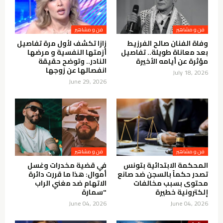
فن و مشاهير
فن و مشاهير
وفاة الفنان صالح الفرزيط
زازا تكشف لأول مرة تفاصيل
بعد معاناة طويلة.. تفاصيل
أزمتها النفسية و مرضها
مؤثرة عن أيامه الأخيرة
النادر.. وتوضح حقيقة
انفصالها عن زوجها
July 18, 2026
June 29, 2026
فن و مشاهير
فن و مشاهير
المحكمة الابتدائية بتونس
في قضية مخدرات وغسل
تصدر حكماً بالسجن ضد صانع
أموال: هذا ما قررت دائرة
محتوى بسبب مخالفات
الاتهام ضد مغني الراب
إلكترونية خطيرة
"سمارة
June 04, 2026
June 04, 2026