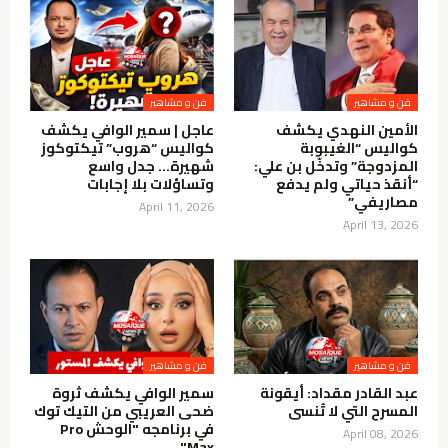
فن و مشاهير
فن و مشاهير
الأمين النهدي يكشف
عاجل | سمير الوافي يكشف
كواليس “الغيبوبة
كواليس “هروب” تيكتوكوز
المزدوجة” وتدخّل بن علي:
شهيرة… جدل واسع
“أنقذ حياتي ولم يدفع
وتساؤلات بلا إجابات
مصاريفي”
April 11, 2026
April 13, 2026
فن و مشاهير
فن و مشاهير
عبد القادر مقداد: أيقونة
سمير الوافي يكشف ثروة
المسرح التي لا تُنسى
ضحى العريبي من التيك توك
في برنامجه "الوحش Pro
April 08, 2026
Max"