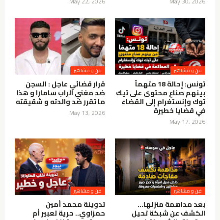
May 22, 2026
May 30, 2026
فن و مشاهير
فن و مشاهير
تونس: إحالة 18 متهماً
قرار قضائي عاجل : السجن
بينهم صناع محتوى على تيك
ضد مغني الراب سامارا و هذا
توك وإنستغرام إلى القضاء
ما تقرر ضد والدته و شقيقته
في قضايا خطيرة
May 13, 2026
May 17, 2026
فن و مشاهير
فن و مشاهير
بعد مداهمة منزلها…
تدوينة محمد أمين
الكشف عن شبكة تحيل
حمزاوي.. حرية تعبير أم