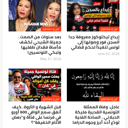
فن و مشاهير
فن و مشاهير
إيداع تيكتوكوز معروفة جدا
بعد سنوات من الصمت..
السجن فور وصولها إلى
جميلة الشيحي تكشف
تونس تنفيذاً لحكم قضائي
مأساة فقدان طفليها
وتبكي التونسيين!
June 02, 2026
May 31, 2026
فن و مشاهير
فن و مشاهير
عاجل: وفاة الممثلة
قبل الشهرة و الثروة..كيف
التونسية القديرة مليكة
أنفق سمير الوافي 600 أورو
الحبلاني.. الساحة الفنية
في فرنسا على فتاة و”بعض
تودّع أحد أبرز وجوه الدراما
الآثام الخفيفة”؟