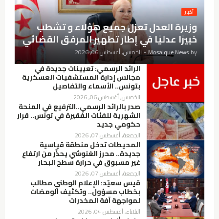
أخبار
وزيرة العدل تعزل جميع هؤلاء و تشطب
خبيرًا عدليًا في إطار تطهير المرفق القضائي
by
Mosaique News
-
الخميس, أغسطس 06, 2026
الرائد الرسمي: تعيينات جديدة في
مجالس إدارة المستشفيات العسكرية
بتونس.. الأسماء والتفاصيل
الخميس, أغسطس 06, 2026
صدر بالرائد الرسمي..الترفيع في المنحة
الشهرية للفئات الفقيرة في تونس.. قرار
حكومي جديد
الجمعة, أغسطس 07, 2026
المحيطات تدخل منطقة قياسية
جديدة.. محرز الغنوشي يحذّر من ارتفاع
غير مسبوق في حرارة سطح البحار
الجمعة, أغسطس 07, 2026
قيس سعيّد: الإعلام الوطني مطالب
بخطاب مسؤول.. وتكثيف الومضات
لمواجهة آفة المخدرات
الثلاثاء, أغسطس 04, 2026