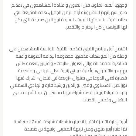
وجهها ألفته القلوب قبل العيون واعتاده المشاهدون في تقديم
طبق سهراتهم التلفزيونية أيام الزمن الجميل، هذه المذيعة التي
طالما غزت ابتسامتها البيوت ، السيدة نبيهة بن صميدة التي يكن
لها التونسيين كل الإحترام والتقدير.
اشتمل أول برنامج تلفزي تقدّمه التلفزة التونسية للمشاهدين على
وصلة من الموشحات قدّمتها مجموعة الإذاعة الصوتية وأغنية
فكاهية لمحمد المورالي بعنوان «البخت» وأغنيتين لنعمة «آش
يهم» و«التلفون» وأغنية حبيبتي زنجية لعلي الرياحي ومسرحية
قصيرة لعلي الدوعاجي بعنوان «زوبعة في فنجان» شارك فيها
نورالدين القصباوي ومنى نورالدين ورشيد قارة والهادي السملالي
ولوحة فولكلورية راقصة شارك فيها محسن بن عبد الله وحمادي
اللغبابي وخمس راقصات.
أجرت إدارة التلفزة اختبارا لاختيار منشطات شاركت فيه 27 مترشحة
تمّ اختيار أربع منهن وهن نزيهة المغربي ونبيهة بن صميدة