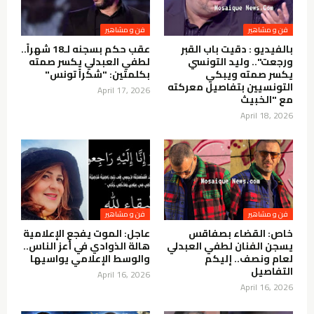
فن و مشاهير
فن و مشاهير
بالفيديو : دقيت باب القبر
عقب حكم بسجنه لـ18 شهراً..
ورجعت".. وليد التونسي
لطفي العبدلي يكسر صمته
يكسر صمته ويبكي
بكلمتين: "شكراً تونس"
التونسيين بتفاصيل معركته
April 17, 2026
مع "الخبيث
April 18, 2026
فن و مشاهير
فن و مشاهير
خاص: القضاء بصفاقس
عاجل: الموت يفجع الإعلامية
يسجن الفنان لطفي العبدلي
هالة الذوادي في أعز الناس..
لعام ونصف.. إليكم
والوسط الإعلامي يواسيها
التفاصيل
April 16, 2026
April 16, 2026