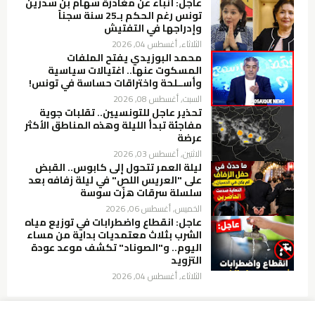
عاجل: أنباء عن مغادرة سهام بن سدرين
تونس رغم الحكم بـ25 سنة سجناً
وإدراجها في التفتيش
الثلاثاء, أغسطس 04, 2026
محمد البوزيدي يفتح الملفات
المسكوت عنها.. اغتيالات سياسية
وأســلحة واختراقات حساسة في تونس!
السبت, أغسطس 08, 2026
تحذير عاجل للتونسيين.. تقلبات جوية
مفاجئة تبدأ الليلة وهذه المناطق الأكثر
عرضة
الاثنين, أغسطس 03, 2026
ليلة العمر تتحول إلى كابوس.. القبض
على "العريس اللص" في ليلة زفافه بعد
سلسلة سرقات هزّت سوسة
الخميس, أغسطس 06, 2026
عاجل: انقطاع واضطرابات في توزيع مياه
الشرب بثلاث معتمديات بداية من مساء
اليوم.. و"الصوناد" تكشف موعد عودة
التزويد
الثلاثاء, أغسطس 04, 2026