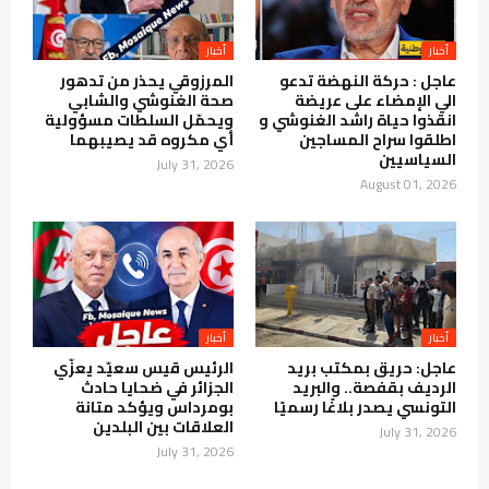
أخبار
أخبار
عاجل : حركة النهضة تدعو
المرزوقي يحذر من تدهور
الي الإمضاء على عريضة
صحة الغنوشي والشابي
انقذوا حياة راشد الغنوشي و
ويحمّل السلطات مسؤولية
اطلقوا سراح المساجين
أي مكروه قد يصيبهما
السياسيين
July 31, 2026
August 01, 2026
أخبار
أخبار
عاجل: حريق بمكتب بريد
الرئيس قيس سعيّد يعزّي
الرديف بقفصة.. والبريد
الجزائر في ضحايا حادث
التونسي يصدر بلاغًا رسميًا
بومرداس ويؤكد متانة
العلاقات بين البلدين
July 31, 2026
July 31, 2026