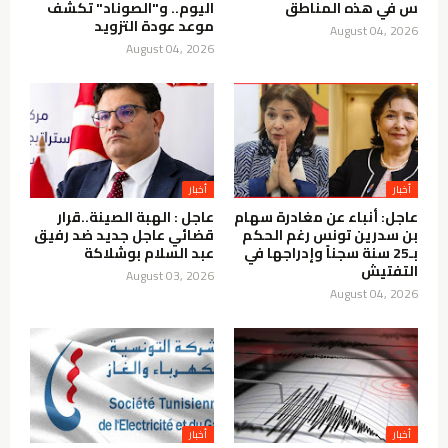
س في هذه المناطق
اليوم.. و"الصوناد" تكشف
موعد عودة التزويد
August 04, 2026
August 04, 2026
أخبار
أخبار
عاجل: أنباء عن مغادرة سهام
عاجل : الهبة الصينة..قرار
بن سدرين تونس رغم الحكم
قضائي عاجل جديد ضد رفيق
بـ25 سنة سجناً وإدراجها في
عبد السلام بوشلاكة
التفتيش
August 03, 2026
August 04, 2026
أخبار
أخبار