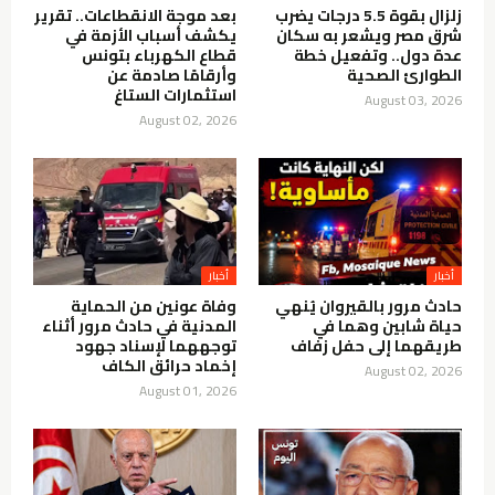
زلزال بقوة 5.5 درجات يضرب
بعد موجة الانقطاعات.. تقرير
شرق مصر ويشعر به سكان
يكشف أسباب الأزمة في
عدة دول.. وتفعيل خطة
قطاع الكهرباء بتونس
الطوارئ الصحية
وأرقامًا صادمة عن
استثمارات الستاغ
August 03, 2026
August 02, 2026
أخبار
أخبار
حادث مرور بالقيروان يُنهي
وفاة عونين من الحماية
حياة شابين وهما في
المدنية في حادث مرور أثناء
طريقهما إلى حفل زفاف
توجههما لإسناد جهود
إخماد حرائق الكاف
August 02, 2026
August 01, 2026