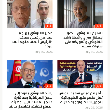
أخبار
أخبار
تسنيم الغنوشي : تدعو
محرز الغنوشي يهاجم
لإطلاق سراح والدها راشد
معارضي قيس سعيّد:
الغنوشي و تعويضه على
"الرئيس أنظف منهم ألف
سنوات سجنه
مرة"
July 30, 2026
July 30, 2026
أخبار
أخبار
بأمر من قيس سعيد.. تونس
راشد الغنوشي يعود إلى
تعزز منظومتها الكهربائية
سجن المرناقية بعد فترة
بتجهيزات تكنولوجية حديثة
علاج بالمستشفى.. وهيئة
الدفاع تكشف تفاصيل حالته
July 29, 2026