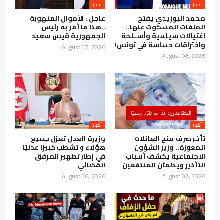
أخبار
أخبار
محمد البوزيدي يفتح
عاجل : الأموال المنهوبة
الملفات المسكوت عنها..
..هذا ما أمر به رئيس
اغتيالات سياسية وأســلحة
الجمهورية قيس سعيد
واختراقات حساسة في تونس!
August 07, 2026
August 08, 2026
أخبار
أخبار
تأخر صرف منح العائلات
وزيرة العدل تعزل جميع
المعوزة.. وزير الشؤون
هؤلاء و تشطب خبيرًا عدليًا
الاجتماعية يكشف أسباب
في إطار تطهير المرفق
التأخير ويطمئن المنتفعين
القضائي
August 06, 2026
August 07, 2026