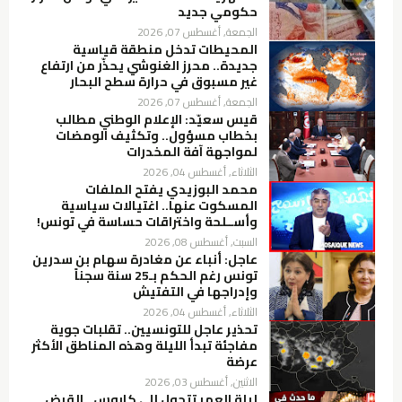
حكومي جديد
الجمعة, أغسطس 07, 2026
المحيطات تدخل منطقة قياسية
جديدة.. محرز الغنوشي يحذّر من ارتفاع
غير مسبوق في حرارة سطح البحار
الجمعة, أغسطس 07, 2026
قيس سعيّد: الإعلام الوطني مطالب
بخطاب مسؤول.. وتكثيف الومضات
لمواجهة آفة المخدرات
الثلاثاء, أغسطس 04, 2026
محمد البوزيدي يفتح الملفات
المسكوت عنها.. اغتيالات سياسية
وأســلحة واختراقات حساسة في تونس!
السبت, أغسطس 08, 2026
عاجل: أنباء عن مغادرة سهام بن سدرين
تونس رغم الحكم بـ25 سنة سجناً
وإدراجها في التفتيش
الثلاثاء, أغسطس 04, 2026
تحذير عاجل للتونسيين.. تقلبات جوية
مفاجئة تبدأ الليلة وهذه المناطق الأكثر
عرضة
الاثنين, أغسطس 03, 2026
ليلة العمر تتحول إلى كابوس.. القبض