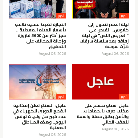
أخبار
أخبار
ليلة العمر تتحول إلى
التجارة تضبط عملية تلاعب
كابوس.. القبض على
بأسعار المياه المعدنية ..
"العريس اللص" في ليلة
حجز أكثر من 5600 قارورة
زفافه بعد سلسلة سرقات
وإحالة المخالف على
هزّت سوسة
التحقيق
August 06, 2026
August 06, 2026
أخبار
أخبار
عاجل: سطو مسلح على
عاجل: الستاغ تعلن إمكانية
مكتب صرف بالحمامات..
القطع الدوري للكهرباء في
والأمن يطلق حملة واسعة
عدد كبير من ولايات تونس
لتعقب الجاني
اليوم.. وهذه المناطق
المعنية
August 06, 2026
August 06, 2026