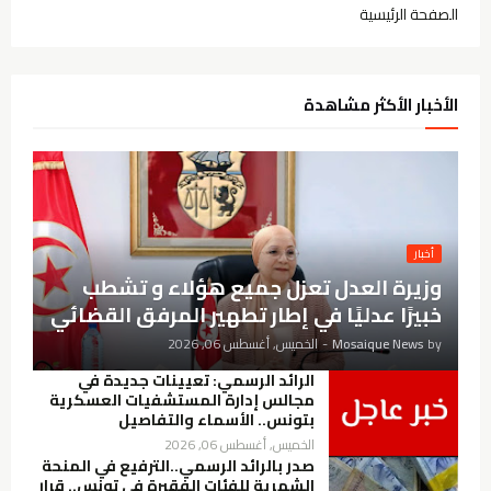
الصفحة الرئيسية
الأخبار الأكثر مشاهدة
أخبار
وزيرة العدل تعزل جميع هؤلاء و تشطب
خبيرًا عدليًا في إطار تطهير المرفق القضائي
by
Mosaique News
-
الخميس, أغسطس 06, 2026
الرائد الرسمي: تعيينات جديدة في
مجالس إدارة المستشفيات العسكرية
بتونس.. الأسماء والتفاصيل
الخميس, أغسطس 06, 2026
صدر بالرائد الرسمي..الترفيع في المنحة
الشهرية للفئات الفقيرة في تونس.. قرار