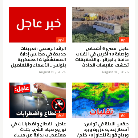
أخبار
أخبار
عاجل: مصرع 6 أشخاص
الرائد الرسمي: تعيينات
وإصابة 19 آخرين في انقلاب
جديدة في مجالس إدارة
حافلة بالجزائر.. والتحقيقات
المستشفيات العسكرية
تكشف ملابسات الحادث
بتونس.. الأسماء والتفاصيل
August 06, 2026
August 06, 2026
أخبار
أخبار
طقس الليلة في تونس:
عاجل: انقطاع واضطرابات في
أمطار رعدية غزيرة وبرد
توزيع مياه الشرب بثلاث
ورياح قوية تتجاوز 70 كلم/
معتمديات بداية من مساء