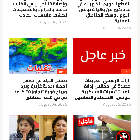
القطع الدوري للكهرباء في
وإصابة 19 آخرين في انقلاب
عدد كبير من ولايات تونس
حافلة بالجزائر.. والتحقيقات
اليوم.. وهذه المناطق
تكشف ملابسات الحادث
المعنية
August 06, 2026
August 06, 2026
أخبار
أخبار
الرائد الرسمي: تعيينات
طقس الليلة في تونس:
جديدة في مجالس إدارة
أمطار رعدية غزيرة وبرد
المستشفيات العسكرية
ورياح قوية تتجاوز 70 كلم/
بتونس.. الأسماء والتفاصيل
س في هذه المناطق
August 04, 2026
August 06, 2026