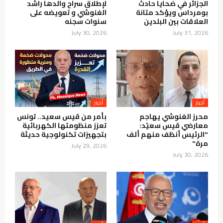
الجزائر في ضحايا حادث
لإطلاق سراح والدها راشد
بومرداس ويؤكد متانة
الغنوشي و تعويضه على
العلاقات بين البلدين
سنوات سجنه
July 30, 2026
July 31, 2026
أخبار
أخبار
محرز الغنوشي يهاجم
بأمر من قيس سعيد.. تونس
معارضي قيس سعيّد:
تعزز منظومتها الكهربائية
"الرئيس أنظف منهم ألف
بتجهيزات تكنولوجية حديثة
مرة"
July 29, 2026
July 30, 2026