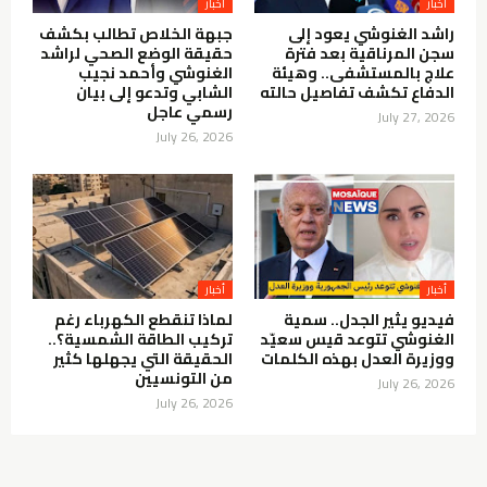
أخبار
أخبار
راشد الغنوشي يعود إلى
جبهة الخلاص تطالب بكشف
سجن المرناقية بعد فترة
حقيقة الوضع الصحي لراشد
علاج بالمستشفى.. وهيئة
الغنوشي وأحمد نجيب
الدفاع تكشف تفاصيل حالته
الشابي وتدعو إلى بيان
رسمي عاجل
July 27, 2026
July 26, 2026
أخبار
أخبار
فيديو يثير الجدل.. سمية
لماذا تنقطع الكهرباء رغم
الغنوشي تتوعد قيس سعيّد
تركيب الطاقة الشمسية؟..
ووزيرة العدل بهذه الكلمات
الحقيقة التي يجهلها كثير
من التونسيين
July 26, 2026
July 26, 2026