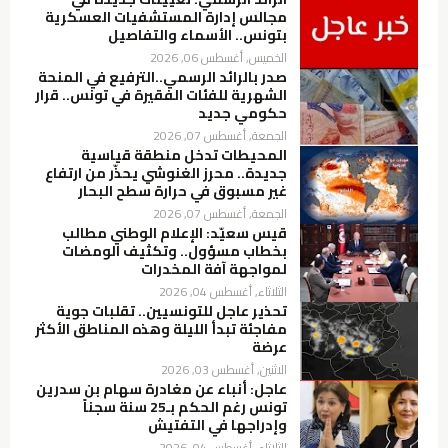
مجالس إدارة المستشفيات العسكرية
بتونس.. الأسماء والتفاصيل
الخميس, أغسطس 06, 2026
صدر بالرائد الرسمي..الترفيع في المنحة
الشهرية للفئات الفقيرة في تونس.. قرار
حكومي جديد
الجمعة, أغسطس 07, 2026
المحيطات تدخل منطقة قياسية
جديدة.. محرز الغنوشي يحذّر من ارتفاع
غير مسبوق في حرارة سطح البحار
الجمعة, أغسطس 07, 2026
قيس سعيّد: الإعلام الوطني مطالب
بخطاب مسؤول.. وتكثيف الومضات
لمواجهة آفة المخدرات
الثلاثاء, أغسطس 04, 2026
تحذير عاجل للتونسيين.. تقلبات جوية
مفاجئة تبدأ الليلة وهذه المناطق الأكثر
عرضة
الاثنين, أغسطس 03, 2026
عاجل: أنباء عن مغادرة سهام بن سدرين
تونس رغم الحكم بـ25 سنة سجناً
وإدراجها في التفتيش
الثلاثاء, أغسطس 04, 2026