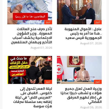
أخبار
أخبار
عاجل : الأموال المنهوبة
تأخر صرف منح العائلات
..هذا ما أمر به رئيس
المعوزة.. وزير الشؤون
الجمهورية قيس سعيد
الاجتماعية يكشف أسباب
التأخير ويطمئن المنتفعين
August 07, 2026
August 07, 2026
أخبار
أخبار
وزيرة العدل تعزل جميع
ليلة العمر تتحول إلى
هؤلاء و تشطب خبيرًا عدليًا
كابوس.. القبض على
في إطار تطهير المرفق
"العريس اللص" في ليلة
القضائي
زفافه بعد سلسلة سرقات
هزّت سوسة
August 06, 2026