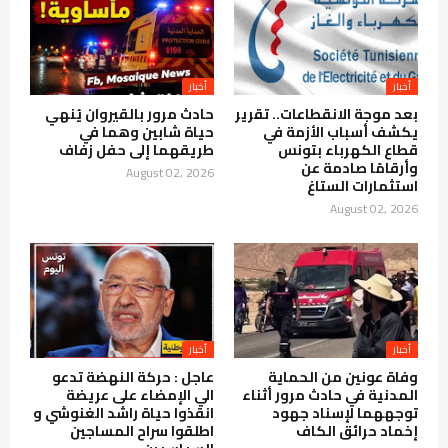
أخبار
أخبار
بعد موجة الانقطاعات.. تقرير
حادث مرور بالقيروان يُنهي
يكشف أسباب الأزمة في
حياة شابين وهما في
قطاع الكهرباء بتونس
طريقهما إلى حفل زفاف
وأرقامًا صادمة عن
August 02, 2026
استثمارات الستاغ
August 02, 2026
أخبار
أخبار
وفاة عونين من الحماية
عاجل : حركة النهضة تدعو
المدنية في حادث مرور أثناء
الي الإمضاء على عريضة
توجههما لإسناد جهود
انقذوا حياة راشد الغنوشي و
إخماد حرائق الكاف
اطلقوا سراح المساجين