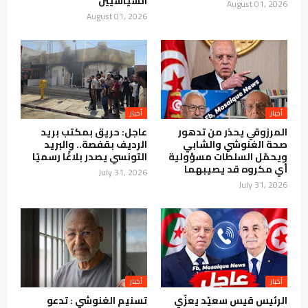
السياسيين
August 01, 2026
August 01, 2026
أخبار
أخبار
المرزوقي يحذر من تدهور
عاجل: حريق بمكتب بريد
صحة الغنوشي والشابي
الرديف بقفصة.. والبريد
ويحمّل السلطات مسؤولية
التونسي يصدر بلاغًا رسميًا
أي مكروه قد يصيبهما
July 31, 2026
July 31, 2026
أخبار
أخبار
الرئيس قيس سعيّد يعزّي
تسنيم الغنوشي : تدعو