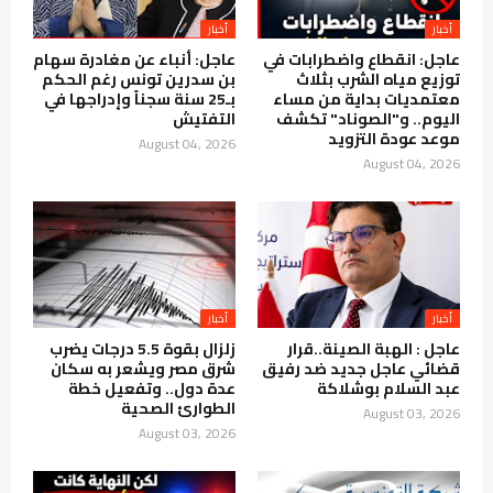
أخبار
أخبار
عاجل: انقطاع واضطرابات في
عاجل: أنباء عن مغادرة سهام
توزيع مياه الشرب بثلاث
بن سدرين تونس رغم الحكم
معتمديات بداية من مساء
بـ25 سنة سجناً وإدراجها في
اليوم.. و"الصوناد" تكشف
التفتيش
موعد عودة التزويد
August 04, 2026
August 04, 2026
أخبار
أخبار
عاجل : الهبة الصينة..قرار
زلزال بقوة 5.5 درجات يضرب
قضائي عاجل جديد ضد رفيق
شرق مصر ويشعر به سكان
عبد السلام بوشلاكة
عدة دول.. وتفعيل خطة
الطوارئ الصحية
August 03, 2026
August 03, 2026