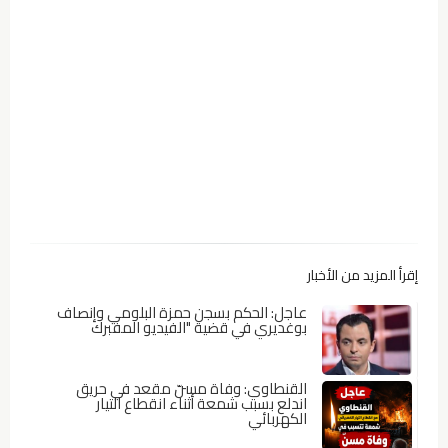
إقرأ المزيد من الأخبار
عاجل: الحكم بسجن حمزة البلومي وإنصاف
بوغديري في قضية "الفيديو المفبرك
القنطاوي: وفاة مسنّ مقعد في حريق
اندلع بسبب شمعة أثناء انقطاع التيار
الكهربائي