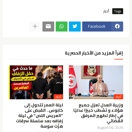
Tags
أخبار
Facebook
إقرأ المزيد من الأخبار الحصرية
أخبار
أخبار
وزيرة العدل تعزل جميع
ليلة العمر تتحول إلى
هؤلاء و تشطب خبيرًا عدليًا
كابوس.. القبض على
في إطار تطهير المرفق
"العريس اللص" في ليلة
القضائي
زفافه بعد سلسلة سرقات
هزّت سوسة
August 06, 2026