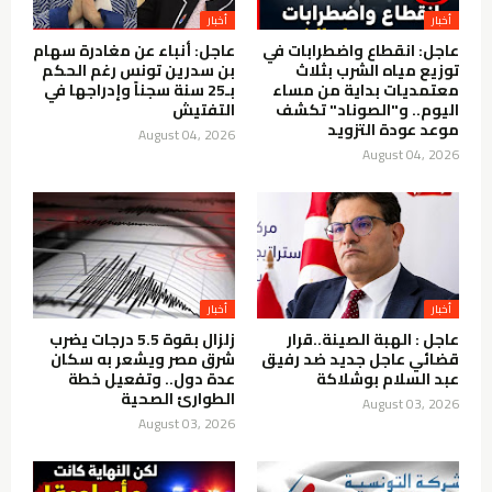
أخبار
أخبار
عاجل: انقطاع واضطرابات في
عاجل: أنباء عن مغادرة سهام
توزيع مياه الشرب بثلاث
بن سدرين تونس رغم الحكم
معتمديات بداية من مساء
بـ25 سنة سجناً وإدراجها في
اليوم.. و"الصوناد" تكشف
التفتيش
موعد عودة التزويد
August 04, 2026
August 04, 2026
أخبار
أخبار
عاجل : الهبة الصينة..قرار
زلزال بقوة 5.5 درجات يضرب
قضائي عاجل جديد ضد رفيق
شرق مصر ويشعر به سكان
عبد السلام بوشلاكة
عدة دول.. وتفعيل خطة
الطوارئ الصحية
August 03, 2026
August 03, 2026