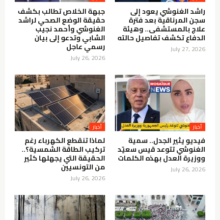
راشد الغنوشي يعود إلى
جبهة الخلاص تطالب بكشف
سجن المرناقية بعد فترة
حقيقة الوضع الصحي لراشد
علاج بالمستشفى.. وهيئة
الغنوشي وأحمد نجيب
الدفاع تكشف تفاصيل حالته
الشابي وتدعو إلى بيان
رسمي عاجل
July 27, 2026
July 26, 2026
أخبار
أخبار
فيديو يثير الجدل.. سمية
لماذا تنقطع الكهرباء رغم
الغنوشي تتوعد قيس سعيّد
تركيب الطاقة الشمسية؟..
ووزيرة العدل بهذه الكلمات
الحقيقة التي يجهلها كثير
من التونسيين
July 26, 2026
July 26, 2026