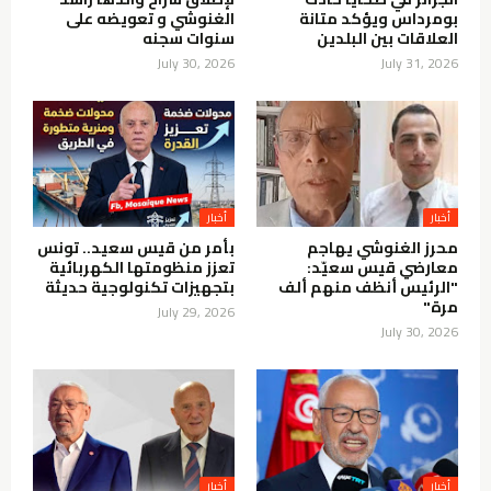
بومرداس ويؤكد متانة
الغنوشي و تعويضه على
العلاقات بين البلدين
سنوات سجنه
July 30, 2026
July 31, 2026
أخبار
أخبار
محرز الغنوشي يهاجم
بأمر من قيس سعيد.. تونس
معارضي قيس سعيّد:
تعزز منظومتها الكهربائية
"الرئيس أنظف منهم ألف
بتجهيزات تكنولوجية حديثة
مرة"
July 29, 2026
July 30, 2026
أخبار
أخبار