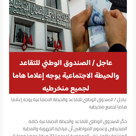
عاجل / الصندوق الوطني للتقاعد والحيطة الاجتماعية يوجه إعلاما
هاما لجميع منخرطيه
ذكّر الصندوق الوطني للتقاعد والحيطة الاجتماعية كافة
المنخرطين وعموم المواطنين أن مراكزه الجهوية والمحلية
المنتشرة بكامل تراب الجمهورية (عددها 37 مركزا جهويا ومحليا)…