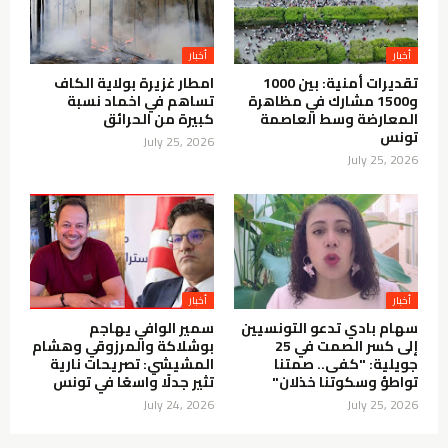
أخبار
أخبار
تقديرات أمنية: بين 1000
امطار غزيرة بولاية الكاف
و1500 مشارك في مظاهرة
تساهم في اخماد نسبة
المعارضة وسط العاصمة
كبيرة من الحرائق
تونس
July 25, 2026
July 25, 2026
أخبار
أخبار
سهام بادي تدعو التونسيين
سمير الوافي يهاجم
إلى كسر الصمت في 25
بوشلاكة والمرزوقي وهشام
جويلية: "كفى.. صمتنا
المشيشي: تصريحات نارية
تواطؤ وسكوتنا خذلان"
تثير جدلًا واسعًا في تونس
July 24, 2026
July 25, 2026