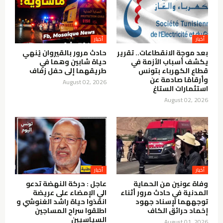
أخبار
أخبار
بعد موجة الانقطاعات.. تقرير
حادث مرور بالقيروان يُنهي
يكشف أسباب الأزمة في
حياة شابين وهما في
قطاع الكهرباء بتونس
طريقهما إلى حفل زفاف
وأرقامًا صادمة عن
August 02, 2026
استثمارات الستاغ
August 02, 2026
أخبار
أخبار
وفاة عونين من الحماية
عاجل : حركة النهضة تدعو
المدنية في حادث مرور أثناء
الي الإمضاء على عريضة
توجههما لإسناد جهود
انقذوا حياة راشد الغنوشي و
إخماد حرائق الكاف
اطلقوا سراح المساجين
السياسيين
August 01, 2026