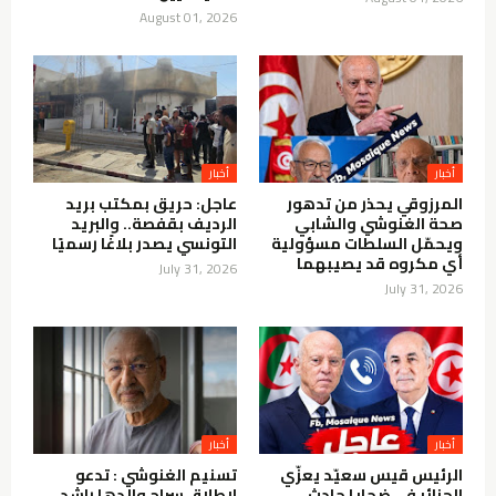
August 01, 2026
أخبار
أخبار
المرزوقي يحذر من تدهور
عاجل: حريق بمكتب بريد
صحة الغنوشي والشابي
الرديف بقفصة.. والبريد
ويحمّل السلطات مسؤولية
التونسي يصدر بلاغًا رسميًا
أي مكروه قد يصيبهما
July 31, 2026
July 31, 2026
أخبار
أخبار
الرئيس قيس سعيّد يعزّي
تسنيم الغنوشي : تدعو
الجزائر في ضحايا حادث
لإطلاق سراح والدها راشد