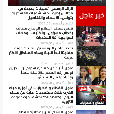
الرائد الرسمي: تعيينات جديدة في
مجالس إدارة المستشفيات العسكرية
بتونس.. الأسماء والتفاصيل
الخميس, أغسطس 06, 2026
قيس سعيّد: الإعلام الوطني مطالب
بخطاب مسؤول.. وتكثيف الومضات
لمواجهة آفة المخدرات
الثلاثاء, أغسطس 04, 2026
تحذير عاجل للتونسيين.. تقلبات جوية
مفاجئة تبدأ الليلة وهذه المناطق الأكثر
عرضة
الاثنين, أغسطس 03, 2026
عاجل: أنباء عن مغادرة سهام بن سدرين
تونس رغم الحكم بـ25 سنة سجناً
وإدراجها في التفتيش
الثلاثاء, أغسطس 04, 2026
عاجل: انقطاع واضطرابات في توزيع مياه
الشرب بثلاث معتمديات بداية من مساء
اليوم.. و"الصوناد" تكشف موعد عودة
التزويد
الثلاثاء, أغسطس 04, 2026
عاجل: الستاغ تعلن إمكانية القطع