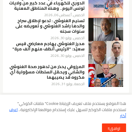
الدوري للكهرباء في عدد كبير من ولايات
تونس اليوم.. وهذه المناطق المعنية
الخميس, أغسطس 06, 2026
تسنيم الغنوشي : تدعو لإطلاق سراح
والدها راشد الغنوشي و تعويضه على
سنوات سجنه
الخميس, يوليو 30, 2026
محرز الغنوشي يهاجم معارضي قيس
سعيّد: "الرئيس أنظف منهم ألف مرة"
الخميس, يوليو 30, 2026
المرزوقي يحذر من تدهور صحة الغنوشي
والشابي ويحمّل السلطات مسؤولية أي
مكروه قد يصيبهما
الجمعة, يوليو 31, 2026
هذا الموقع يستخدم ملف تعريف الإرتباط Cookie" ملفات الكوكي"
تستخدم ملفات الكوكيز لتسهل عليك إستخدام مواقعنا الإلكترونية..
اعرف
سياسة الخصوصية
شروط الإستخدام
إخلاء المسؤولية
أكثر
سياسة ملفات الارتباط (Cookies)
سياسة حقوق الطبع والنشر DMCA
اوافق!!
جميع الحقوق محفوظة -
mosaique news
©