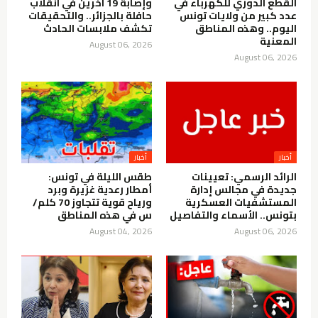
القطع الدوري للكهرباء في
وإصابة 19 آخرين في انقلاب
عدد كبير من ولايات تونس
حافلة بالجزائر.. والتحقيقات
اليوم.. وهذه المناطق
تكشف ملابسات الحادث
المعنية
August 06, 2026
August 06, 2026
أخبار
أخبار
الرائد الرسمي: تعيينات
طقس الليلة في تونس:
جديدة في مجالس إدارة
أمطار رعدية غزيرة وبرد
المستشفيات العسكرية
ورياح قوية تتجاوز 70 كلم/
بتونس.. الأسماء والتفاصيل
س في هذه المناطق
August 04, 2026
August 06, 2026