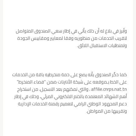
وأبرز في بلاغ له أن ذلك يأتي في إطار سعي الصندوق المتواصل
لتقريب الخدمات من منظوريه وفقا لمعايير ومقاييس الجودة
ولمتطلبات الاستقبال اللائق.
كما ذكّر الصندوق بأنه يضع على ذمة منخرطيه باقة من الخدمات
على الخط بـموقعه على شبكة الأنترنات ضمن “فضاء المنخرط”
affilie.cnrps.nat.tn ، والتي تمكنهم بعد التسجيل، من استخراج
أهم الشهائد المعتمدة بالختم الالكتروني المرئي، وذلك في إطار
دعم المجهود الوطني الرامي لتعميم رقمنة الخدمات الإدارية
وتقريبها من المواطن.