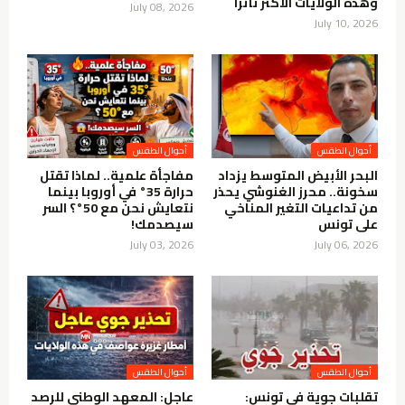
وهذه الولايات الأكثر تأثرًا
July 08, 2026
July 10, 2026
أحوال الطقس
أحوال الطقس
البحر الأبيض المتوسط يزداد
مفاجأة علمية.. لماذا تقتل
سخونة.. محرز الغنوشي يحذر
حرارة 35° في أوروبا بينما
من تداعيات التغير المناخي
نتعايش نحن مع 50°؟ السر
على تونس
سيصدمك!
July 03, 2026
July 06, 2026
أحوال الطقس
أحوال الطقس
تقلبات جوية في تونس:
عاجل: المعهد الوطني للرصد