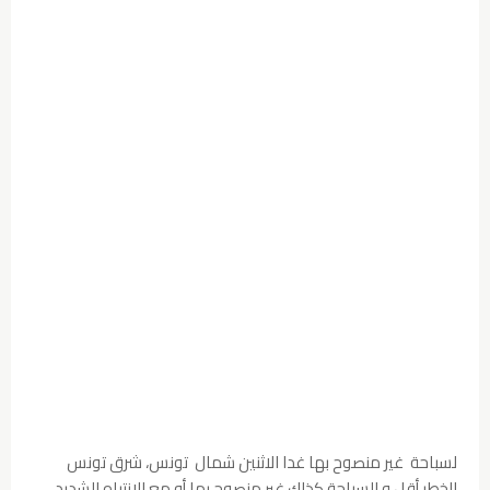
لسباحة غير منصوح بها غدا الاثنين شمال تونس، شرق تونس
الخطر أقل و السباحة كذلك غير منصوح بها أو مع الانتباه الشديد..