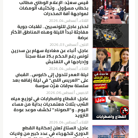
قيس سعيّد: الإعلام الوطني مطالب
بخطاب مسؤول.. وتكثيف الومضات
لمواجهة آفة المخدرات
الثلاثاء, أغسطس 04, 2026
تحذير عاجل للتونسيين.. تقلبات جوية
مفاجئة تبدأ الليلة وهذه المناطق الأكثر
عرضة
الاثنين, أغسطس 03, 2026
عاجل: أنباء عن مغادرة سهام بن سدرين
تونس رغم الحكم بـ25 سنة سجناً
وإدراجها في التفتيش
الثلاثاء, أغسطس 04, 2026
ليلة العمر تتحول إلى كابوس.. القبض
على "العريس اللص" في ليلة زفافه بعد
سلسلة سرقات هزّت سوسة
الخميس, أغسطس 06, 2026
عاجل: انقطاع واضطرابات في توزيع مياه
الشرب بثلاث معتمديات بداية من مساء
اليوم.. و"الصوناد" تكشف موعد عودة
التزويد
الثلاثاء, أغسطس 04, 2026
عاجل: الستاغ تعلن إمكانية القطع
الدوري للكهرباء في عدد كبير من ولايات