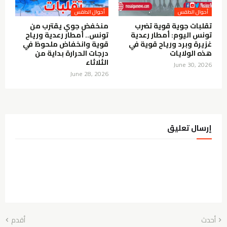
أحوال الطقس
أحوال الطقس
تقلبات جوية قوية تضرب
منخفض جوي يقترب من
تونس اليوم: أمطار رعدية
تونس.. أمطار رعدية ورياح
غزيرة وبرد ورياح قوية في
قوية وانخفاض ملحوظ في
هذه الولايات
درجات الحرارة بداية من
الثلاثاء
June 30, 2026
June 28, 2026
إرسال تعليق
أحدث
أقدم