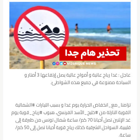
عاجل : غدا رياح عاتية و أمواج عالية يصل إرتفاعها 3 أمتار و
السباحة ممنوعة في جميع هذه الشواطئ.
تزامنا_مع_انخفاض الحرارة يوم غدا و بسبب التيارات #الشمالية
القوية النازلة من #خليج_الأسد الفرنسي، هبوب #رياح_قوية يوم
غد الإثنين تصل أحيانا 70 كم/ ساعة شمال تونس من طبرقة إلى
قليبية، السواحل الشرقية كذلك رياح قوية أحيانا تصل إلى 50 كم/
ساعة.