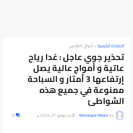
الصفحة الرئيسية
أحوال الطقس
تحذير جوي عاجل : غدا رياح
عاتية و أمواج عالية يصل
إرتفاعها 3 أمتار و السباحة
ممنوعة في جميع هذه
الشواطئ
by
Mosaique News
-
الأحد, يوليو 21, 2024
0
👁️