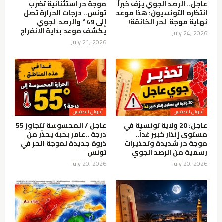
عاجل.. الرصد الجوي يزف خبراً
موجة حر استثنائية تضرب
انتظره التونسيون: هذا موعد
تونس.. درجات الحرارة تصل
نهاية موجة الحر الخانقة!
إلى 49° والرصد الجوي
يكشف موعد بداية الانفراج
July 24, 2026
July 21, 2026
أحوال الطقس
أحوال الطقس
عاجل: 20 ولاية تونسية في
عاجل / المحسوسة تتجاوز 55
مستوى إنذار كبير غداً..
درجة ..عامر بحبة يحذّر من
موجة حر شديدة وتحذيرات
ذروة جديدة لموجة الحر في
رسمية من الرصد الجوي
تونس
July 20, 2026
July 20, 2026