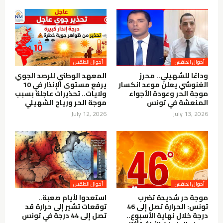
أحوال الطقس
أحوال الطقس
وداعًا للشهيلي.. محرز
المعهد الوطني للرصد الجوي
الغنوشي يعلن موعد انكسار
يرفع مستوى الإنذار في 10
موجة الحر وعودة الأجواء
ولايات.. تحذيرات عاجلة بسبب
المنعشة في تونس
موجة الحر ورياح الشهيلي
July 12, 2026
July 13, 2026
أحوال الطقس
أحوال الطقس
موجة حر شديدة تضرب
استعدوا لأيام صعبة..
تونس: الحرارة تصل إلى 46
توقعات تشير إلى حرارة قد
درجة خلال نهاية الأسبوع..
تصل إلى 44 درجة في تونس