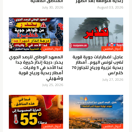
رعدية متوقعة بعد الظهر
المناطق المعنية
July 30, 2026
August 03, 2026
أحوال الطقس
أحوال الطقس
عاجل: اضطرابات جوية قوية
المعهد الوطني للرصد الجوي
تضرب تونس اليوم.. أمطار
يحذر: درجة إنذار كبيرة جدا
رعدية غزيرة ورياح تتجاوز 70
غدا الأحد في 5 ولايات ..
كلم/س
أمطار رعدية ورياح قوية
وشهيلي
July 27, 2026
July 25, 2026
أحوال الطقس
أحوال الطقس