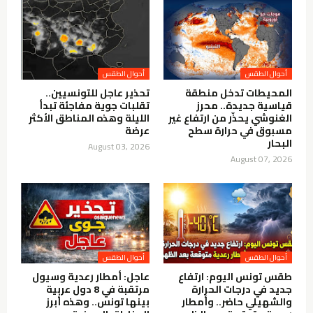
أحوال الطقس
أحوال الطقس
المحيطات تدخل منطقة
تحذير عاجل للتونسيين..
قياسية جديدة.. محرز
تقلبات جوية مفاجئة تبدأ
الغنوشي يحذّر من ارتفاع غير
الليلة وهذه المناطق الأكثر
مسبوق في حرارة سطح
عرضة
البحار
August 03, 2026
August 07, 2026
أحوال الطقس
أحوال الطقس
طقس تونس اليوم: ارتفاع
عاجل: أمطار رعدية وسيول
جديد في درجات الحرارة
مرتقبة في 8 دول عربية
والشهيلي حاضر.. وأمطار
بينها تونس.. وهذه أبرز