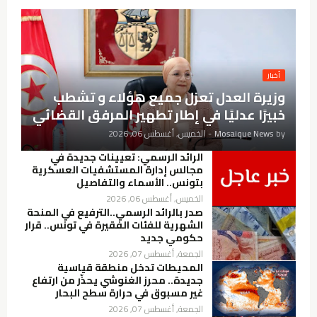
أخبار
وزيرة العدل تعزل جميع هؤلاء و تشطب
خبيرًا عدليًا في إطار تطهير المرفق القضائي
by
Mosaique News
-
الخميس, أغسطس 06, 2026
الرائد الرسمي: تعيينات جديدة في
مجالس إدارة المستشفيات العسكرية
بتونس.. الأسماء والتفاصيل
الخميس, أغسطس 06, 2026
صدر بالرائد الرسمي..الترفيع في المنحة
الشهرية للفئات الفقيرة في تونس.. قرار
حكومي جديد
الجمعة, أغسطس 07, 2026
المحيطات تدخل منطقة قياسية
جديدة.. محرز الغنوشي يحذّر من ارتفاع
غير مسبوق في حرارة سطح البحار
الجمعة, أغسطس 07, 2026