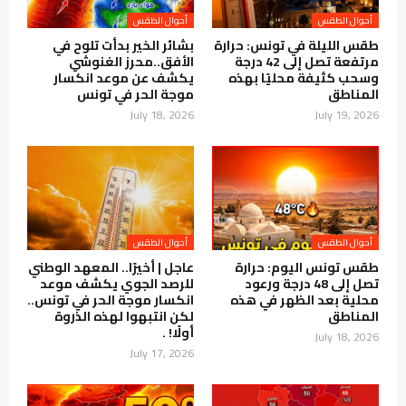
أحوال الطقس
أحوال الطقس
طقس الليلة في تونس: حرارة
بشائر الخير بدأت تلوح في
مرتفعة تصل إلى 42 درجة
الأفق..محرز الغنوشي
وسحب كثيفة محليًا بهذه
يكشف عن موعد انكسار
المناطق
موجة الحر في تونس
July 18, 2026
July 19, 2026
أحوال الطقس
أحوال الطقس
طقس تونس اليوم: حرارة
عاجل | أخيرًا.. المعهد الوطني
تصل إلى 48 درجة ورعود
للرصد الجوي يكشف موعد
محلية بعد الظهر في هذه
انكسار موجة الحر في تونس..
المناطق
لكن انتبهوا لهذه الذروة
أولًا! .
July 18, 2026
July 17, 2026