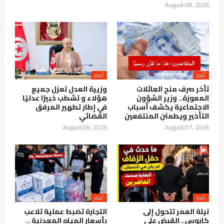
August 08, 2026
أخبار
أخبار
تأخر صرف منح العائلات
وزيرة العدل تعزل جميع
المعوزة.. وزير الشؤون
هؤلاء و تشطب خبيرًا عدليًا
الاجتماعية يكشف أسباب
في إطار تطهير المرفق
التأخير ويطمئن المنتفعين
القضائي
August 06, 2026
August 07, 2026
أخبار
أخبار
ليلة العمر تتحول إلى
التجارة تضبط عملية تلاعب
كابوس.. القبض على
بأسعار المياه المعدنية ..