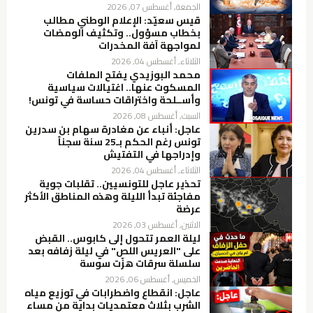
الجمعة, أغسطس 07, 2026
قيس سعيّد: الإعلام الوطني مطالب
بخطاب مسؤول.. وتكثيف الومضات
لمواجهة آفة المخدرات
الثلاثاء, أغسطس 04, 2026
محمد البوزيدي يفتح الملفات
المسكوت عنها.. اغتيالات سياسية
وأســلحة واختراقات حساسة في تونس!
السبت, أغسطس 08, 2026
عاجل: أنباء عن مغادرة سهام بن سدرين
تونس رغم الحكم بـ25 سنة سجناً
وإدراجها في التفتيش
الثلاثاء, أغسطس 04, 2026
تحذير عاجل للتونسيين.. تقلبات جوية
مفاجئة تبدأ الليلة وهذه المناطق الأكثر
عرضة
الاثنين, أغسطس 03, 2026
ليلة العمر تتحول إلى كابوس.. القبض
على "العريس اللص" في ليلة زفافه بعد
سلسلة سرقات هزّت سوسة
الخميس, أغسطس 06, 2026
عاجل: انقطاع واضطرابات في توزيع مياه
الشرب بثلاث معتمديات بداية من مساء