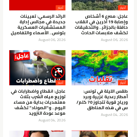
أخبار
أخبار
عاجل: مصرع 6 أشخاص
الرائد الرسمي: تعيينات
وإصابة 19 آخرين في انقلاب
جديدة في مجالس إدارة
حافلة بالجزائر.. والتحقيقات
المستشفيات العسكرية
تكشف ملابسات الحادث
بتونس.. الأسماء والتفاصيل
August 06, 2026
August 06, 2026
أخبار
أخبار
طقس الليلة في تونس:
عاجل: انقطاع واضطرابات في
أمطار رعدية غزيرة وبرد
توزيع مياه الشرب بثلاث
ورياح قوية تتجاوز 70 كلم/
معتمديات بداية من مساء
س في هذه المناطق
اليوم.. و"الصوناد" تكشف
موعد عودة التزويد
August 04, 2026
August 04, 2026