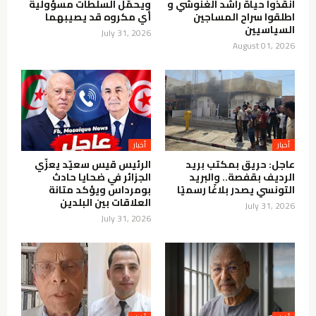
انقذوا حياة راشد الغنوشي و
ويحمّل السلطات مسؤولية
اطلقوا سراح المساجين
أي مكروه قد يصيبهما
السياسيين
July 31, 2026
August 01, 2026
أخبار
أخبار
عاجل: حريق بمكتب بريد
الرئيس قيس سعيّد يعزّي
الرديف بقفصة.. والبريد
الجزائر في ضحايا حادث
التونسي يصدر بلاغًا رسميًا
بومرداس ويؤكد متانة
العلاقات بين البلدين
July 31, 2026
July 31, 2026