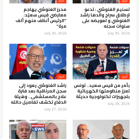
أخبار
أخبار
تسنيم الغنوشي : تدعو
محرز الغنوشي يهاجم
لإطلاق سراح والدها راشد
معارضي قيس سعيّد:
الغنوشي و تعويضه على
"الرئيس أنظف منهم ألف
سنوات سجنه
مرة"
July 30, 2026
July 30, 2026
أخبار
أخبار
بأمر من قيس سعيد.. تونس
راشد الغنوشي يعود إلى
تعزز منظومتها الكهربائية
سجن المرناقية بعد فترة
بتجهيزات تكنولوجية حديثة
علاج بالمستشفى.. وهيئة
الدفاع تكشف تفاصيل حالته
July 29, 2026
July 27, 2026