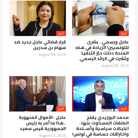
أخبار
أخبار
عاجل ورسمي.. بشرى
قرار قضائي عاجل جديد ضد
للتونسيين! الزيادة في هذه
سهام بن سدرين
المنحة دخلت حيّز التنفيذ
August 08, 2026
ونُشرت في الرائد الرسمي.
August 08, 2026
أخبار
أخبار
محمد البوزيدي يفتح
عاجل : الأموال المنهوبة
الملفات المسكوت عنها..
..هذا ما أمر به رئيس
اغتيالات سياسية وأســلحة
الجمهورية قيس سعيد
واختراقات حساسة في تونس!
August 07, 2026