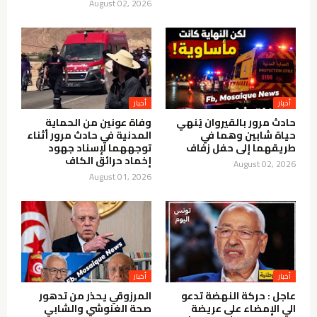
August 02, 2026
أخبار
أخبار
حادث مرور بالقيروان يُنهي
وفاة عونين من الحماية
حياة شابين وهما في
المدنية في حادث مرور أثناء
طريقهما إلى حفل زفاف
توجههما لإسناد جهود
إخماد حرائق الكاف
August 02, 2026
August 01, 2026
أخبار
أخبار
عاجل : حركة النهضة تدعو
المرزوقي يحذر من تدهور
الي الإمضاء على عريضة
صحة الغنوشي والشابي