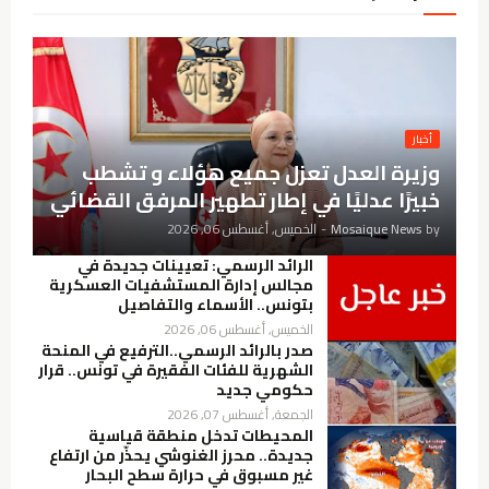
أخبار
وزيرة العدل تعزل جميع هؤلاء و تشطب
خبيرًا عدليًا في إطار تطهير المرفق القضائي
by
Mosaique News
-
الخميس, أغسطس 06, 2026
الرائد الرسمي: تعيينات جديدة في
مجالس إدارة المستشفيات العسكرية
بتونس.. الأسماء والتفاصيل
الخميس, أغسطس 06, 2026
صدر بالرائد الرسمي..الترفيع في المنحة
الشهرية للفئات الفقيرة في تونس.. قرار
حكومي جديد
الجمعة, أغسطس 07, 2026
المحيطات تدخل منطقة قياسية
جديدة.. محرز الغنوشي يحذّر من ارتفاع
غير مسبوق في حرارة سطح البحار