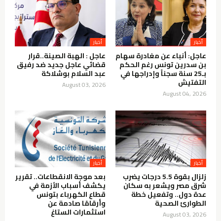
أخبار
أخبار
عاجل: أنباء عن مغادرة سهام
عاجل : الهبة الصينة..قرار
بن سدرين تونس رغم الحكم
قضائي عاجل جديد ضد رفيق
بـ25 سنة سجناً وإدراجها في
عبد السلام بوشلاكة
التفتيش
August 03, 2026
August 04, 2026
أخبار
أخبار
زلزال بقوة 5.5 درجات يضرب
بعد موجة الانقطاعات.. تقرير
شرق مصر ويشعر به سكان
يكشف أسباب الأزمة في
عدة دول.. وتفعيل خطة
قطاع الكهرباء بتونس
الطوارئ الصحية
وأرقامًا صادمة عن
استثمارات الستاغ
August 03, 2026