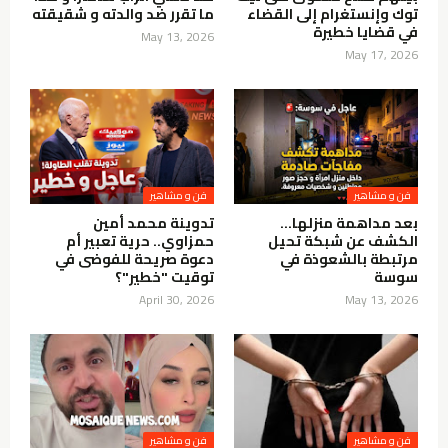
توك وإنستغرام إلى القضاء
ما تقرر ضد والدته و شقيقته
في قضايا خطيرة
May 13, 2026
May 17, 2026
فن و مشاهير
فن و مشاهير
بعد مداهمة منزلها…
تدوينة محمد أمين
الكشف عن شبكة تحيل
حمزاوي.. حرية تعبير أم
مرتبطة بالشعوذة في
دعوة صريحة للفوضى في
سوسة
توقيت "خطير"؟
April 30, 2026
May 13, 2026
فن و مشاهير
فن و مشاهير