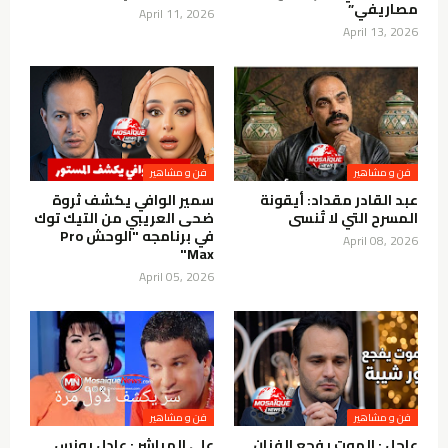
مصاريفي”
April 11, 2026
April 13, 2026
فن و مشاهير
فن و مشاهير
عبد القادر مقداد: أيقونة
سمير الوافي يكشف ثروة
المسرح التي لا تُنسى
ضحى العريبي من التيك توك
في برنامجه "الوحش Pro
April 08, 2026
Max"
April 05, 2026
فن و مشاهير
فن و مشاهير
عاجل : الموت يفجع الفنان
على المباشر : عادل يونس