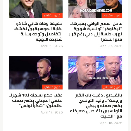
فن و مشاهير
فن و مشاهير
عاجل: سمير الوافي يفجرها..
حقيقة وفاة هاني شاكر:
"تيكتوكر" تونسية شهيرة
نقابة الموسيقيين تكشف
تهرب خلسة إلى دبي رغم قرار
التفاصيل وتوجه رسالة
منع السفر!
شديدة اللهجة
April 19, 2026
April 23, 2026
فن و مشاهير
فن و مشاهير
بالفيديو : دقيت باب القبر
عقب حكم بسجنه لـ18 شهراً..
ورجعت".. وليد التونسي
لطفي العبدلي يكسر صمته
يكسر صمته ويبكي
بكلمتين: "شكراً تونس"
التونسيين بتفاصيل معركته
April 17, 2026
مع "الخبيث
April 18, 2026