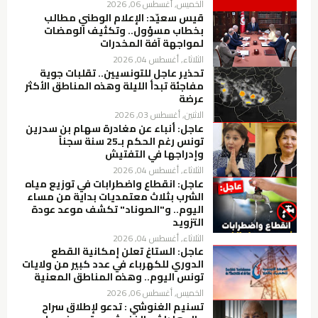
الخميس, أغسطس 06, 2026
قيس سعيّد: الإعلام الوطني مطالب
بخطاب مسؤول.. وتكثيف الومضات
لمواجهة آفة المخدرات
الثلاثاء, أغسطس 04, 2026
تحذير عاجل للتونسيين.. تقلبات جوية
مفاجئة تبدأ الليلة وهذه المناطق الأكثر
عرضة
الاثنين, أغسطس 03, 2026
عاجل: أنباء عن مغادرة سهام بن سدرين
تونس رغم الحكم بـ25 سنة سجناً
وإدراجها في التفتيش
الثلاثاء, أغسطس 04, 2026
عاجل: انقطاع واضطرابات في توزيع مياه
الشرب بثلاث معتمديات بداية من مساء
اليوم.. و"الصوناد" تكشف موعد عودة
التزويد
الثلاثاء, أغسطس 04, 2026
عاجل: الستاغ تعلن إمكانية القطع
الدوري للكهرباء في عدد كبير من ولايات
تونس اليوم.. وهذه المناطق المعنية
الخميس, أغسطس 06, 2026
تسنيم الغنوشي : تدعو لإطلاق سراح