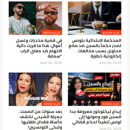
فن و مشاهير
فن و مشاهير
المحكمة الابتدائية بتونس
في قضية مخدرات وغسل
تصدر حكماً بالسجن ضد صانع
أموال: هذا ما قررت دائرة
محتوى بسبب مخالفات
الاتهام ضد مغني الراب
إلكترونية خطيرة
"سمارة
June 04, 2026
June 04, 2026
فن و مشاهير
فن و مشاهير
إيداع تيكتوكوز معروفة جدا
بعد سنوات من الصمت..
السجن فور وصولها إلى
جميلة الشيحي تكشف
تونس تنفيذاً لحكم قضائي
مأساة فقدان طفليها
وتبكي التونسيين!
June 02, 2026