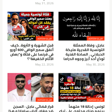
May 31, 2026
فن و مشاهير
فن و مشاهير
عاجل: وفاة الممثلة
قبل الشهرة و الثروة..كيف
التونسية القديرة مليكة
أنفق سمير الوافي 600 أورو
الحبلاني.. الساحة الفنية
في فرنسا على فتاة و”بعض
تودّع أحد أبرز وجوه الدراما
الآثام الخفيفة”؟
May 22, 2026
May 30, 2026
فن و مشاهير
فن و مشاهير
تونس: إحالة 18 متهماً
قرار قضائي عاجل : السجن
بينهم صناع محتوى على تيك
ضد مغني الراب سامارا و هذا