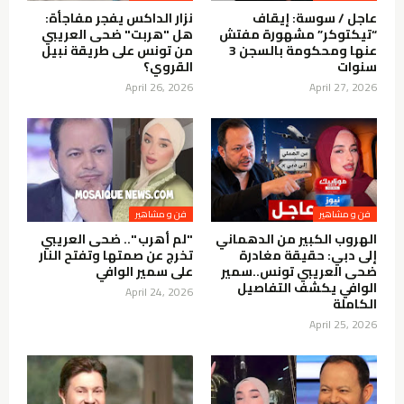
عاجل / سوسة: إيقاف
نزار الداكس يفجر مفاجأة:
“تيكتوكر” مشهورة مفتش
هل "هربت" ضحى العريبي
عنها ومحكومة بالسجن 3
من تونس على طريقة نبيل
سنوات
القروي؟
April 26, 2026
April 27, 2026
فن و مشاهير
فن و مشاهير
الهروب الكبير من الدهماني
"لم أهرب ".. ضحى العريبي
إلى دبي: حقيقة مغادرة
تخرج عن صمتها وتفتح النار
ضحى العريبي تونس..سمير
على سمير الوافي
الوافي يكشف التفاصيل
April 24, 2026
الكاملة
April 25, 2026