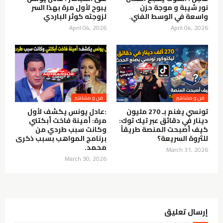
نور شيبة و موجة حزن
يبوح لأول مرة بهذا السر
واسعة في الوسط الفني.
لزوجته كوثر الباردي
April 04, 2026
April 04, 2026
فن و مشاهير
فن و مشاهير
تونسي يغنم بـ 270 مليون
:عادل يونس يكشف لأول
دينار في دقائق عبر تيك توك:
مرة: أمينة فاخت أبكتني
كيف أصبحت المنصة طريقاً
وكانت سبب طردي من
للثروة السريعة؟
برنامج المواهب بسبب ذكرى
محمد.
March 31, 2026
March 30, 2026
إرسال تعليق