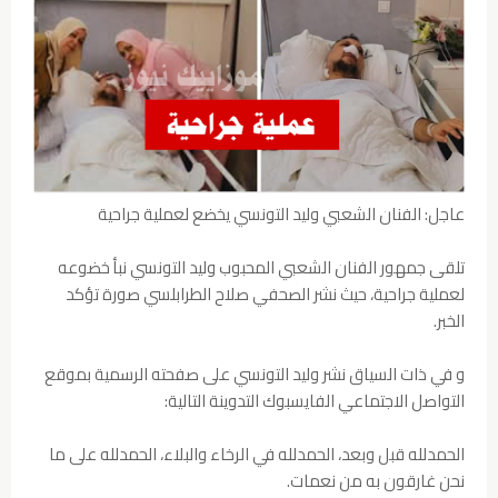
عاجل: الفنان الشعبي وليد التونسي يخضع لعملية جراحية
تلقى جمهور الفنان الشعبي المحبوب وليد التونسي نبأ خضوعه
لعملية جراحية، حيث نشر الصحفي صلاح الطرابلسي صورة تؤكد
الخبر.
و في ذات السياق نشر وليد التونسي على صفحته الرسمية بموقع
التواصل الاجتماعي الفايسبوك التدوينة التالية:
الحمدلله قبل وبعد، الحمدلله في الرخاء والبلاء، الحمدلله على ما
نحن غارقون به من نعمات.