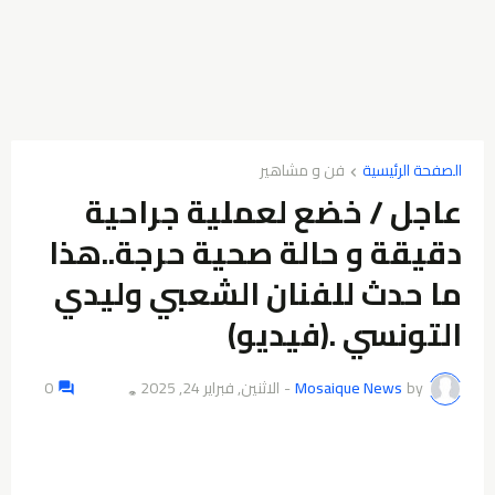
الصفحة الرئيسية
فن و مشاهير
عاجل / خضع لعملية جراحية
دقيقة و حالة صحية حرجة..هذا
ما حدث للفنان الشعبي وليدي
التونسي .(فيديو)
by
Mosaique News
-
الاثنين, فبراير 24, 2025
0
👁️