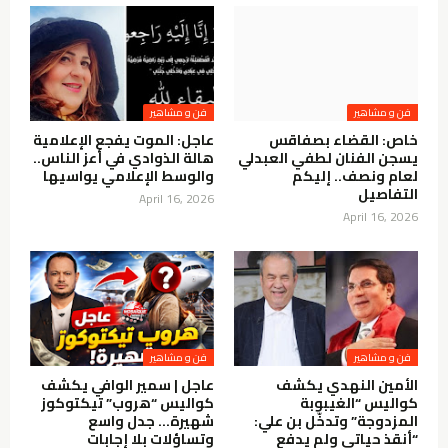
فن و مشاهير
فن و مشاهير
خاص: القضاء بصفاقس
عاجل: الموت يفجع الإعلامية
يسجن الفنان لطفي العبدلي
هالة الذوادي في أعز الناس..
لعام ونصف.. إليكم
والوسط الإعلامي يواسيها
التفاصيل
April 16, 2026
April 16, 2026
فن و مشاهير
فن و مشاهير
الأمين النهدي يكشف
عاجل | سمير الوافي يكشف
كواليس “الغيبوبة
كواليس “هروب” تيكتوكوز
المزدوجة” وتدخّل بن علي:
شهيرة… جدل واسع
“أنقذ حياتي ولم يدفع
وتساؤلات بلا إجابات