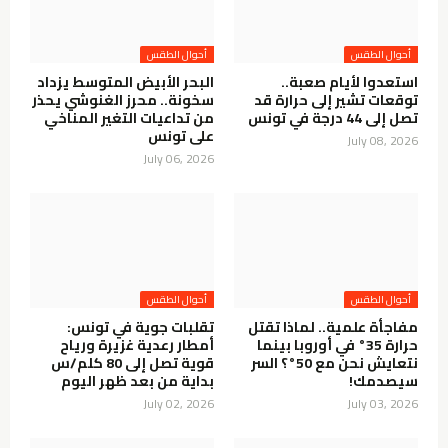
أحوال الطقس
أحوال الطقس
استعدوا لأيام صعبة..
البحر الأبيض المتوسط يزداد
توقعات تشير إلى حرارة قد
سخونة.. محرز الغنوشي يحذر
تصل إلى 44 درجة في تونس
من تداعيات التغير المناخي
على تونس
July 08, 2026
July 06, 2026
أحوال الطقس
أحوال الطقس
مفاجأة علمية.. لماذا تقتل
تقلبات جوية في تونس:
حرارة 35° في أوروبا بينما
أمطار رعدية غزيرة ورياح
نتعايش نحن مع 50°؟ السر
قوية تصل إلى 80 كلم/س
سيصدمك!
بداية من بعد ظهر اليوم
July 02, 2026
July 03, 2026