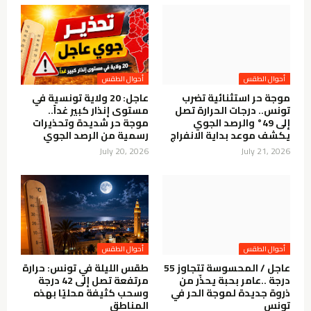
أحوال الطقس
أحوال الطقس
موجة حر استثنائية تضرب
عاجل: 20 ولاية تونسية في
تونس.. درجات الحرارة تصل
مستوى إنذار كبير غداً..
إلى 49° والرصد الجوي
موجة حر شديدة وتحذيرات
يكشف موعد بداية الانفراج
رسمية من الرصد الجوي
July 20, 2026
July 21, 2026
أحوال الطقس
أحوال الطقس
عاجل / المحسوسة تتجاوز 55
طقس الليلة في تونس: حرارة
درجة ..عامر بحبة يحذّر من
مرتفعة تصل إلى 42 درجة
ذروة جديدة لموجة الحر في
وسحب كثيفة محليًا بهذه
تونس
المناطق