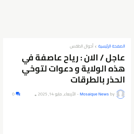
الصفحة الرئيسية
أحوال الطقس
عاجل / الان : رياح عاصفة في
هذه الولاية و دعوات لتوخي
الحذر بالطرقات
by
Mosaique News
-
الأربعاء, مايو 14, 2025
0
👁️