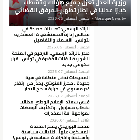
وزيرة العدل تعزل جميع هؤلاء و تشطب
خبيرًا عدليًا في إطار تطهير المرفق القضائي
by
Mosaique News
-
الخميس, أغسطس 06, 2026
الرائد الرسمي: تعيينات جديدة في
مجالس إدارة المستشفيات العسكرية
بتونس.. الأسماء والتفاصيل
الخميس, أغسطس 06, 2026
صدر بالرائد الرسمي..الترفيع في المنحة
الشهرية للفئات الفقيرة في تونس.. قرار
حكومي جديد
الجمعة, أغسطس 07, 2026
المحيطات تدخل منطقة قياسية
جديدة.. محرز الغنوشي يحذّر من ارتفاع
غير مسبوق في حرارة سطح البحار
الجمعة, أغسطس 07, 2026
قيس سعيّد: الإعلام الوطني مطالب
بخطاب مسؤول.. وتكثيف الومضات
لمواجهة آفة المخدرات
الثلاثاء, أغسطس 04, 2026
محمد البوزيدي يفتح الملفات
المسكوت عنها.. اغتيالات سياسية
وأســلحة واختراقات حساسة في تونس!