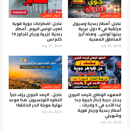
أحوال الطقس
أحوال الطقس
عاجل: أمطار رعدية وسيول
عاجل: اضطرابات جوية قوية
مرتقبة في 8 دول عربية
تضرب تونس اليوم.. أمطار
بينها تونس.. وهذه أبرز
رعدية غزيرة ورياح تتجاوز 70
المناطق المعنية
كلم/س
July 27, 2026
July 30, 2026
أحوال الطقس
أحوال الطقس
المعهد الوطني للرصد الجوي
عاجل.. الرصد الجوي يزف خبراً
يحذر: درجة إنذار كبيرة جدا
انتظره التونسيون: هذا موعد
غدا الأحد في 5 ولايات ..
نهاية موجة الحر الخانقة!
أمطار رعدية ورياح قوية
July 24, 2026
وشهيلي
July 25, 2026