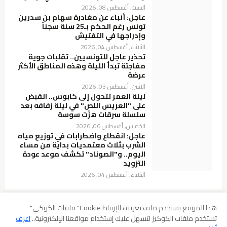
السبت, أغسطس 08, 2026
عاجل: أنباء عن مغادرة سهام بن سدرين
تونس رغم الحكم بـ25 سنة سجناً
وإدراجها في التفتيش
الثلاثاء, أغسطس 04, 2026
تحذير عاجل للتونسيين.. تقلبات جوية
مفاجئة تبدأ الليلة وهذه المناطق الأكثر
عرضة
الاثنين, أغسطس 03, 2026
ليلة العمر تتحول إلى كابوس.. القبض
على "العريس اللص" في ليلة زفافه بعد
سلسلة سرقات هزّت سوسة
الخميس, أغسطس 06, 2026
عاجل: انقطاع واضطرابات في توزيع مياه
الشرب بثلاث معتمديات بداية من مساء
اليوم.. و"الصوناد" تكشف موعد عودة
التزويد
الثلاثاء, أغسطس 04, 2026
هذا الموقع يستخدم ملف تعريف الإرتباط Cookie" ملفات الكوكي"
تستخدم ملفات الكوكيز لتسهل عليك إستخدام مواقعنا الإلكترونية..
اعرف
سياسة الخصوصية
شروط الإستخدام
إخلاء المسؤولية