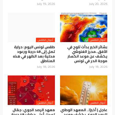
July 19, 2026
July 20, 2026
أحوال الطقس
أحوال الطقس
بشائر الخير بدأت تلوح في
طقس تونس اليوم: حرارة
الأفق..محرز الغنوشي
تصل إلى 48 درجة ورعود
يكشف عن موعد انكسار
محلية بعد الظهر في هذه
موجة الحر في تونس
المناطق
July 18, 2026
July 18, 2026
أحوال الطقس
أحوال الطقس
عاجل | أخيرًا.. المعهد الوطني
معهد الرصد الجوي: جمّال
للرصد الجوي يكشف موعد
تسجل أعلى حرارة بـ49 درجة