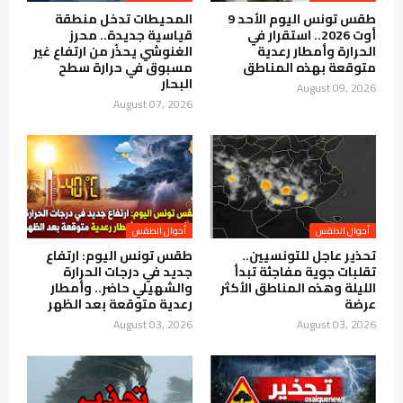
طقس تونس اليوم الأحد 9
المحيطات تدخل منطقة
أوت 2026.. استقرار في
قياسية جديدة.. محرز
الحرارة وأمطار رعدية
الغنوشي يحذّر من ارتفاع غير
متوقعة بهذه المناطق
مسبوق في حرارة سطح
البحار
August 09, 2026
August 07, 2026
أحوال الطقس
أحوال الطقس
تحذير عاجل للتونسيين..
طقس تونس اليوم: ارتفاع
تقلبات جوية مفاجئة تبدأ
جديد في درجات الحرارة
الليلة وهذه المناطق الأكثر
والشهيلي حاضر.. وأمطار
عرضة
رعدية متوقعة بعد الظهر
August 03, 2026
August 03, 2026