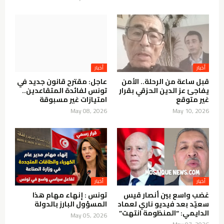
قبل ساعة من الرحلة.. الأمن
عاجل: مقترح قانون جديد في
يفاجئ عز الدين الحزقي بقرار
تونس لفائدة المتقاعدين..
غير متوقع
امتيازات غير مسبوقة
May 08, 2026
May 10, 2026
غضب واسع بين أنصار قيس
تونس : إنهاء مهام هذا
سعيّد بعد فيديو ناري لعماد
المسؤول البارز بالدولة
الدايمي: “المنظومة انتهت”
May 05, 2026