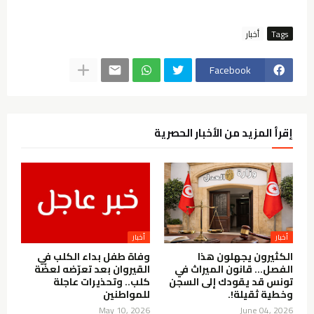
Tags
Facebook
إقرأ المزيد من الأخبار الحصرية
الكثيرون يجهلون هذا
وفاة طفل بداء الكلب في
الفصل… قانون الميراث في
القيروان بعد تعرّضه لعضّة
تونس قد يقودك إلى السجن
كلب.. وتحذيرات عاجلة
وخطية ثقيلة!.
للمواطنين
May 10, 2026
June 04, 2026