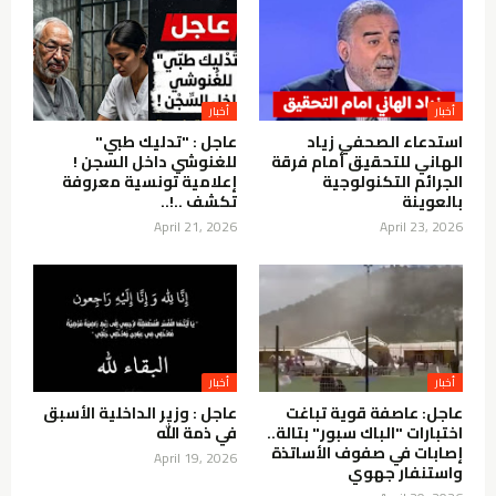
استدعاء الصحفي زياد
عاجل : "تدليك طبي"
الهاني للتحقيق أمام فرقة
للغنوشي داخل السجن !
الجرائم التكنولوجية
إعلامية تونسية معروفة
بالعوينة
تكشف ..!..
April 21, 2026
April 23, 2026
عاجل: عاصفة قوية تباغت
عاجل : وزير الداخلية الأسبق
اختبارات "الباك سبور" بتالة..
في ذمة الله
إصابات في صفوف الأساتذة
April 19, 2026
واستنفار جهوي