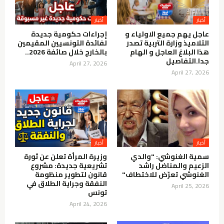
عاجل يهم جميع الاولياء و
إجراءات حكومية جديدة
التلاميذ وزارة التربية تصدر
لفائدة التونسيين المقيمين
هذا البلاغ العاجل و الهام
بالخارج خلال صائفة 2026..
جدا.التفاصيل
April 27, 2026
April 27, 2026
سمية الغنوشي: "والدي
وزيرة المرأة تعلن عن ثورة
الزعيم والمناضل راشد
تشريعية جديدة: مشروع
الغنوشي تعرّض للاختطاف"
قانون لتطوير منظومة
النفقة وجراية الطلاق في
April 25, 2026
تونس
April 24, 2026