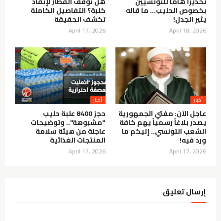
تحذيراً هاماً للتونسيين
هل توقّف القطار لإنقاذ
بخصوص الحليب… ما قاله
كلبة؟ التفاصيل الكاملة
يثير الجدل!
تكشف الحقيقة
April 17, 2026
April 18, 2026
عاجل الآن: مفتي الجمهورية
حجز 8400 علبة حليب
يصدر بلاغاً رسمياً يهم كافة
"مشبوهة".. وتوضيحات
الشعب التونسي.. إليكم ما
عاجلة من هيئة سلامة
ورد فيه!
المنتجات الغذائية
April 17, 2026
April 17, 2026
إرسال تعليق