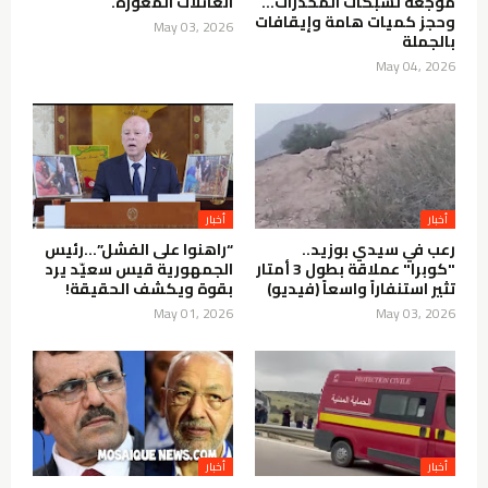
موجعة لشبكات المخدرات…
العائلات المعوزة.
وحجز كميات هامة وإيقافات
May 03, 2026
بالجملة
May 04, 2026
رعب في سيدي بوزيد..
“راهنوا على الفشل”…رئيس
"كوبرا" عملاقة بطول 3 أمتار
الجمهورية قيس سعيّد يرد
تثير استنفاراً واسعاً (فيديو)
بقوة ويكشف الحقيقة!
May 01, 2026
May 03, 2026