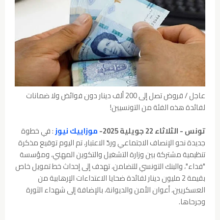
عاجل / قروض تصل إلى 200 ألف دينار دون فوائض ولا ضمانات
لفائدة هذه الفئة من التونسيين!
تونس - الثلاثاء 22 جويلية 2025-
موزاييك نيوز
: في خطوة
جديدة نحو الإنصاف الاجتماعي وردّ الاعتبار، تم اليوم توقيع مذكرة
تنظيمية مشتركة بين وزارة التشغيل والتكوين المهني، ومؤسسة
"فداء"، والبنك التونسي للتضامن، تهدف إلى إحداث خط تمويل خاص
بقيمة 2 مليون دينار لفائدة ضحايا الاعتداءات الإرهابية من
العسكريين، أعوان الأمن والديوانة، بالإضافة إلى شهداء الثورة
وجرحاها.