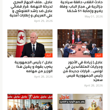
حادث انقلاب حافلة سياحية
عاجل ..ملف الجهاز السري
جزائرية في مجاز الباب: وفاة
لحركة النهضة .قرار قضائي
رضيع وإصابة 51 شخصًا
عاجل ضد راشد الغنوشي و
علي العريض و إطارات أمنية
May 01, 2026
April 29, 2026
عاجل | زيادة في الأجور
عاجل / رئيس الجمهورية
وجرايات المتقاعدين في
يضرب بقوة و يقيل هذا
تونس… قرارات جديدة من
الوزير من مهامه
رئيس الجمهورية قيس
April 28, 2026
سعيّد
April 28, 2026