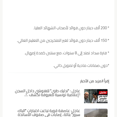
* 200 ألف دينار دون فوائد لأصحاب الشهائد العليا.
* 150 ألف دينار دون فوائد لغير المتخرجين من التعليم العالي.
* فترة سداد تمتد إلى 8 سنوات، مع سنتين كمدة إمهال.
*دون ضمانات مادية أو تمويل ذاتي.
إقرأ المزيد من الأخبار
عاجل : "تدليك طبي" للغنوشي داخل السجن
! إعلامية تونسية معروفة تكشف ..!..
عاجل: عاصفة قوية تباغت اختبارات "الباك
سبور" بتالة.. إصابات في صفوف الأساتذة