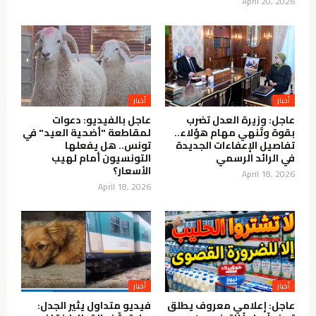
April 20, 2026
عاجل: وزيرة العدل تضرب
عاجل بالفيديو: دعوات
بقوة وتُنهي مهام هؤلاء..
لمقاطعة "أضحية العيد" في
تفاصيل الإعفاءات الجديدة
تونس.. هل يفعلها
في الرائد الرسمي
التونسيون أمام لهيب
الأسعار؟
April 18, 2026
April 18, 2026
عاجل: إعلامي معروف يطلق
فيديو متداول يثير الجدل: