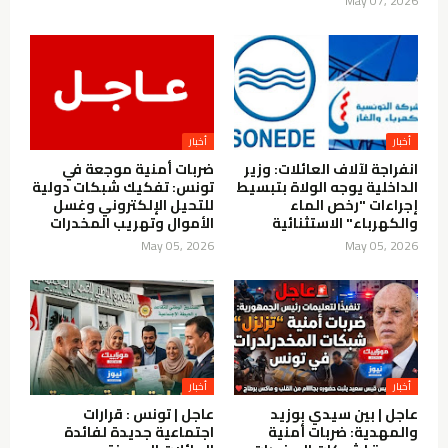
May 07, 2026
انفراجة لآلاف العائلات: وزير
ضربات أمنية موجعة في
الداخلية يوجه الولاة بتبسيط
تونس: تفكيك شبكات دولية
إجراءات "رخص الماء
للتحيل الإلكتروني وغسل
والكهرباء" الاستثنائية
الأموال وتهريب المخدرات
May 05, 2026
May 05, 2026
عاجل | بين سيدي بوزيد
عاجل | تونس : قرارات
والمهدية: ضربات أمنية
اجتماعية جديدة لفائدة