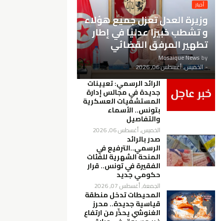
أخبار
وزيرة العدل تعزل جميع هؤلاء
و تشطب خبيرًا عدليًا في إطار
تطهير المرفق القضائي
Mosaique News
by
-
الخميس, أغسطس 06, 2026
الرائد الرسمي: تعيينات
جديدة في مجالس إدارة
المستشفيات العسكرية
بتونس.. الأسماء
والتفاصيل
الخميس, أغسطس 06, 2026
صدر بالرائد
الرسمي..الترفيع في
المنحة الشهرية للفئات
الفقيرة في تونس.. قرار
حكومي جديد
الجمعة, أغسطس 07, 2026
المحيطات تدخل منطقة
قياسية جديدة.. محرز
الغنوشي يحذّر من ارتفاع