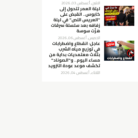
الاثنين, أغسطس 03, 2026
ليلة العمر تتحول إلى
كابوس.. القبض على
"العريس اللص" في ليلة
زفافه بعد سلسلة سرقات
هزّت سوسة
الخميس, أغسطس 06, 2026
عاجل: انقطاع واضطرابات
في توزيع مياه الشرب
بثلاث معتمديات بداية من
مساء اليوم.. و"الصوناد"
تكشف موعد عودة التزويد
الثلاثاء, أغسطس 04, 2026