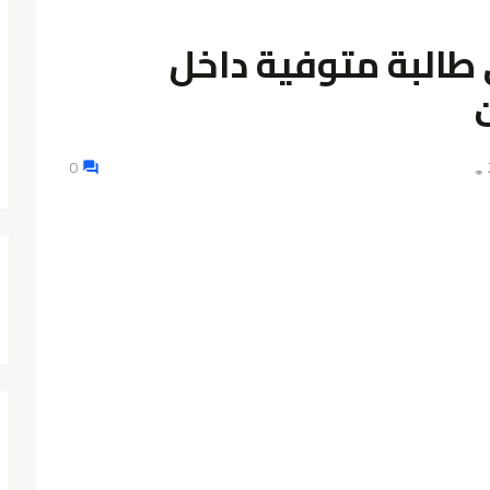
ى طالبة متوفية داخل
0
👁️