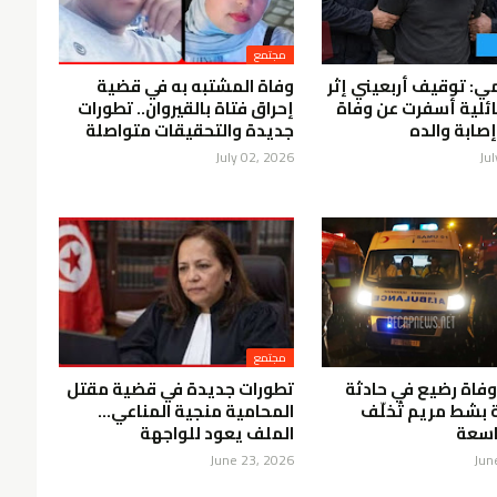
مجتمع
: توقيف أربعيني إثر
وفاة المشتبه به في قضية
ئلية أسفرت عن وفاة
إحراق فتاة بالقيروان.. تطورات
إصابة والده
جديدة والتحقيقات متواصلة
July 02, 2026
Ju
مجتمع
فاة رضيع في حادثة
تطورات جديدة في قضية مقتل
بشط مريم تُخلّف
المحامية منجية المناعي…
اسعة
الملف يعود للواجهة
June 23, 2026
Jun