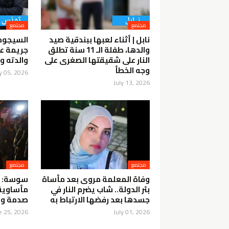
مجتمع
مجتمع
نابل | أثناء لعبها ببندقية صيد
السيجومي
والدها، طفلة الـ 11 سنة تطلق
جريمة عا
النار على شقيقتها الصغرى على
والدته و
وجه الخطأ
ly 05, 2026
July 13, 2026
مجتمع
مجتمع
وفاة المعلمة مروى بعد مأساة
سوسة: و
بئر الدولة.. شاب يضرم النار في
مأساوية 
جسدها بعد رفضها الارتباط به
صدمة و
e 25, 2026
July 01, 2026