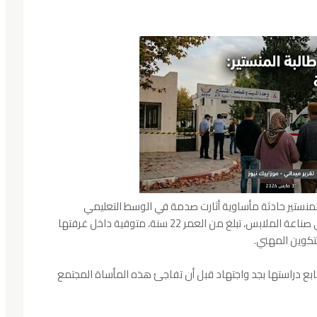
رس 2026 – شهدت مدينة المنستير حادثة مأساوية أثارت صدمة في الوسط التعليمي
والاجتماعي، بعد العثور على طالبة تقني مهني في صناعة الملابس، تبلغ من العمر 22 سنة، متوفية داخل غرفتها
لتكوين المهني.
تابع دراستها بجد واجتهاد قبل أن تفاجئ هذه المأساة المجتمع