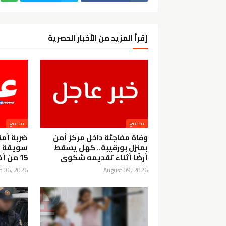
إقرأ المزيد من الأخبار الحصرية
مجتمع
مجتمع
وفاة مفاجئة داخل مركز أمن
ضربة أمن
بمنزل بورقيبة.. كهل يسقط
سويقة و
أرضًا أثناء تقديمه شكوى
15 من أخطر العناصر الإجرامية
t 06, 2026
August 09, 2026