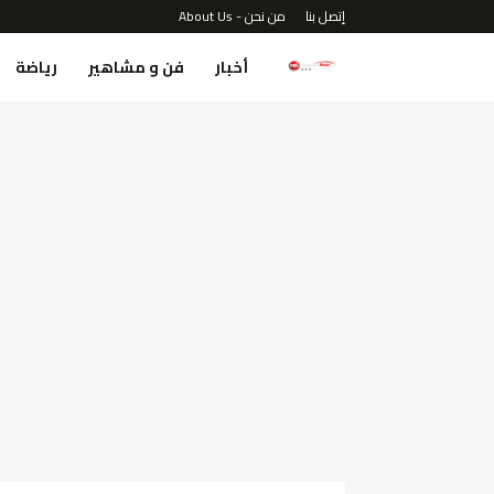
إتصل بنا
من نحن - About Us
أخبار
فن و مشاهير
رياضة