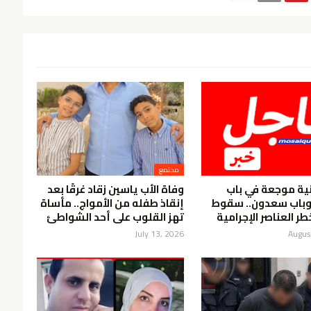
مجتمع
ية موجعة في باب
وفاة الأب ياسين زقاد غرقًا بعد
باب سعدون.. سقوط
إنقاذ طفله من الأمواج.. مأساة
تهز القلوب على أحد الشواطئ
July 13, 2026
Augus