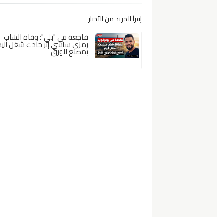
إقرأ المزيد من الأخبار
فاجعة في "بلي": وفاة الشاب
رمزي ساسي إثر حادث شغل أليم
بمصنع للورق