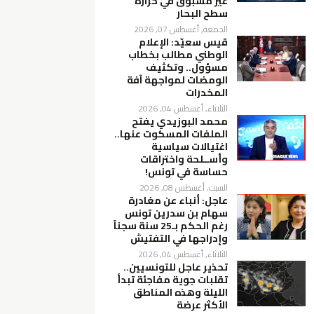
غير مسبوق في حرارة
سطح البحار
الجمعة, أغسطس 07, 2026
قيس سعيّد: الإعلام
الوطني مطالب بخطاب
مسؤول.. وتكثيف
الومضات لمواجهة آفة
المخدرات
الثلاثاء, أغسطس 04, 2026
محمد البوزيدي يفتح
الملفات المسكوت عنها..
اغتيالات سياسية
وأســلحة واختراقات
حساسة في تونس!
السبت, أغسطس 08, 2026
عاجل: أنباء عن مغادرة
سهام بن سدرين تونس
رغم الحكم بـ25 سنة سجناً
وإدراجها في التفتيش
الثلاثاء, أغسطس 04, 2026
تحذير عاجل للتونسيين..
تقلبات جوية مفاجئة تبدأ
الليلة وهذه المناطق
الأكثر عرضة