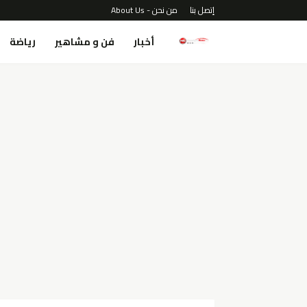
إتصل بنا
من نحن - About Us
أخبار
فن و مشاهير
رياضة