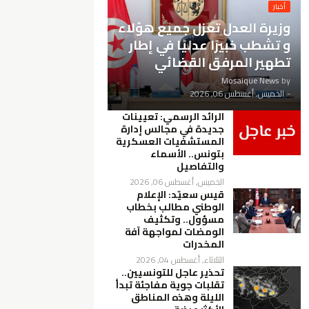
أخبار
وزيرة العدل تعزل جميع هؤلاء
و تشطب خبيرًا عدليًا في إطار
تطهير المرفق القضائي
Mosaique News
by
-
الخميس, أغسطس 06, 2026
الرائد الرسمي: تعيينات
جديدة في مجالس إدارة
المستشفيات العسكرية
بتونس.. الأسماء
والتفاصيل
الخميس, أغسطس 06, 2026
قيس سعيّد: الإعلام
الوطني مطالب بخطاب
مسؤول.. وتكثيف
الومضات لمواجهة آفة
المخدرات
الثلاثاء, أغسطس 04, 2026
تحذير عاجل للتونسيين..
تقلبات جوية مفاجئة تبدأ
الليلة وهذه المناطق