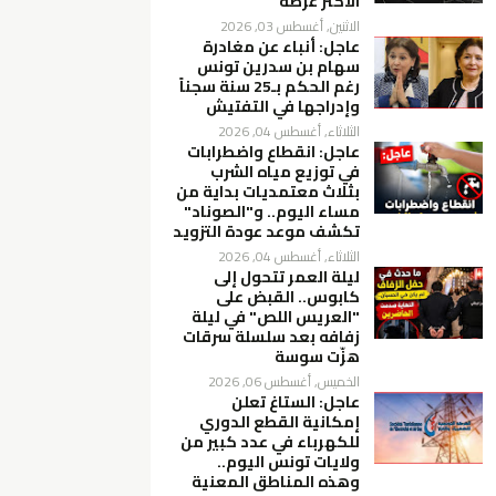
الأكثر عرضة
الاثنين, أغسطس 03, 2026
عاجل: أنباء عن مغادرة
سهام بن سدرين تونس
رغم الحكم بـ25 سنة سجناً
وإدراجها في التفتيش
الثلاثاء, أغسطس 04, 2026
عاجل: انقطاع واضطرابات
في توزيع مياه الشرب
بثلاث معتمديات بداية من
مساء اليوم.. و"الصوناد"
تكشف موعد عودة التزويد
الثلاثاء, أغسطس 04, 2026
ليلة العمر تتحول إلى
كابوس.. القبض على
"العريس اللص" في ليلة
زفافه بعد سلسلة سرقات
هزّت سوسة
الخميس, أغسطس 06, 2026
عاجل: الستاغ تعلن
إمكانية القطع الدوري
للكهرباء في عدد كبير من
ولايات تونس اليوم..
وهذه المناطق المعنية