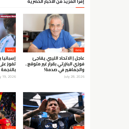
إقرأ المزيد من الأخبار الحصرية
رياضة
رياضة
عاجل | الاتحاد الليبي يفاجئ
فوزي البنزرتي بقرار غير متوقع..
تفوز على 
والجماهير في صدمة!
بالنجمة ا
ly 19, 2026
July 28, 2026
رياضة
رياضة