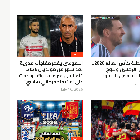
رياضة
إسبانيا بطلة كأس العالم 2026..
اللموشي يفجر مفاجآت مدوية
الأرجنتين وتتوج
بعد شهر من مونديال 2026:
لثانية في تاريخها
"أقالوني عبر فيسبوك.. وندمت
على استبعاد فرجاني ساسي"
Ju
July 16, 2026
رياضة