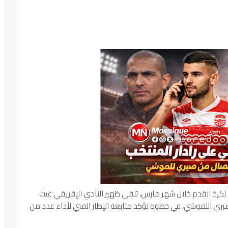
ي لكرة القدم خلال شهر مارس، تلقى ظهير النادي الإفريقي غيث
د صبري اللموشي، في خطوة تؤكد متابعة الإطار الفني لأداء عدد من