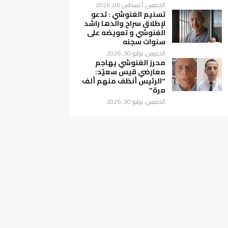
الخميس, أغسطس 06, 2026
تسنيم الغنوشي : تدعو
لإطلاق سراح والدها راشد
الغنوشي و تعويضه على
سنوات سجنه
الخميس, يوليو 30, 2026
محرز الغنوشي يهاجم
معارضي قيس سعيّد:
"الرئيس أنظف منهم ألف
مرة"
الخميس, يوليو 30, 2026