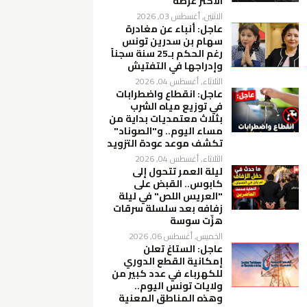
الأكثر عرضة
الاثنين, أغسطس 03, 2026
عاجل: أنباء عن مغادرة
سهام بن سدرين تونس
رغم الحكم بـ25 سنة سجناً
وإدراجها في التفتيش
الثلاثاء, أغسطس 04, 2026
عاجل: انقطاع واضطرابات
في توزيع مياه الشرب
بثلاث معتمديات بداية من
مساء اليوم.. و"الصوناد"
تكشف موعد عودة التزويد
الثلاثاء, أغسطس 04, 2026
ليلة العمر تتحول إلى
كابوس.. القبض على
"العريس اللص" في ليلة
زفافه بعد سلسلة سرقات
هزّت سوسة
الخميس, أغسطس 06, 2026
عاجل: الستاغ تعلن
إمكانية القطع الدوري
للكهرباء في عدد كبير من
ولايات تونس اليوم..
وهذه المناطق المعنية