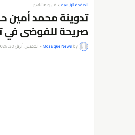
الصفحة الرئيسية
فن و مشاهير
تدوينة محمد أمين حم
صريحة للفوضى في ت
by
Mosaique News
-
الخميس, أبريل 30, 2026