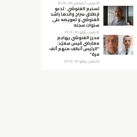
الخميس, أغسطس 06, 2026
تسنيم الغنوشي : تدعو
لإطلاق سراح والدها راشد
الغنوشي و تعويضه على
سنوات سجنه
الخميس, يوليو 30, 2026
محرز الغنوشي يهاجم
معارضي قيس سعيّد:
"الرئيس أنظف منهم ألف
مرة"
الخميس, يوليو 30, 2026