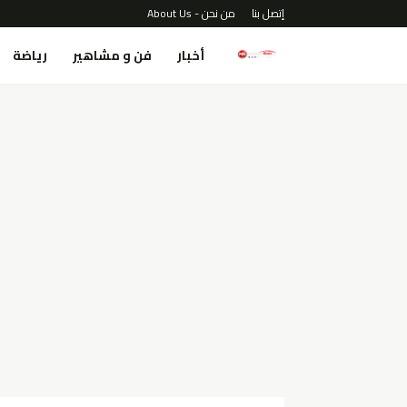
إتصل بنا
من نحن - About Us
أخبار
فن و مشاهير
رياضة