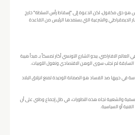
س هو حق مكفول، لكن الدعوة إلى "إسقاط رأس السلطة" خارج
 للمسار الديمقراطي والشرعية التي يستمدها الرئيس من القاعدة
لعالم الافتراضي، يبدو الشارع التونسي أكثر تمسكاً بـ مبدأ هيبة
ط" السابقة لم تجلب سوى الوهن الاقتصادي وتغول اللوبيات.
سة في حربها ضد الفساد هو الضمانة الوحيدة لمنع انزلاق البلاد
لرسمية والشعبية تجاه هذه التطورات، في ظل إجماع وطني على أن
فنية أو السياسية.