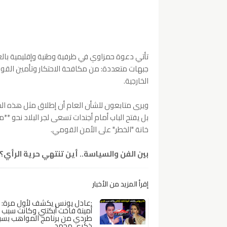
تأتي دعوة حمزاوي في ظرفية وطنية وإقليمية با
جبهات متعددة: من مكافحة الاحتكار وتأمين القوت 
الخارجية.
ويرى متابعون للشأن العام أن إطلاق مثل هذه الدعو
بل يفتح الباب أمام أجندات تسعى لجر البلاد نحو
خانة "الخطر" على الأمن القومي.
بين الفن والسياسة.. أين تنتهي حرية الرأي؟
إقرأ المزيد من الأخبار
:عادل يونس يكشف لأول مرة:
أمينة فاخت أبكتني وكانت سبب
طردي من برنامج المواهب بسب
ذكرى محمد.