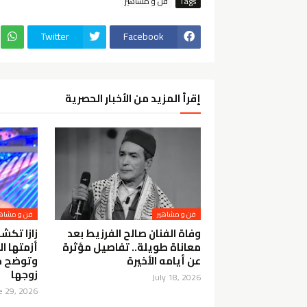
Tags
فن و مشاهير
Twitter
Facebook
إقرأ المزيد من الأخبار الحصرية
فن و مشاهير
فن و مشاهي
وفاة الفنان صالح الفرزيط بعد
زازا تكش
معاناة طويلة.. تفاصيل مؤثرة
أزمتها ال
عن أيامه الأخيرة
وتوضح ح
زوجها
July 18, 2026
e 29, 2026