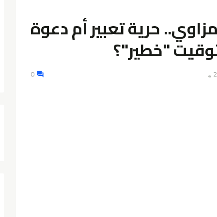
زاوي.. حرية تعبير أم دعوة
وقيت "خطير"؟
0
👁️