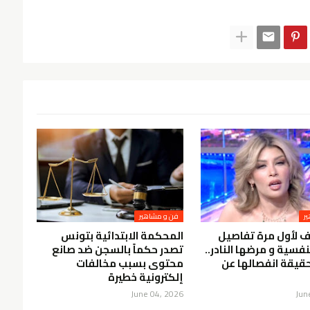
ر
فن و مشاهير
ف لأول مرة تفاصيل
المحكمة الابتدائية بتونس
نفسية و مرضها النادر..
تصدر حكماً بالسجن ضد صانع
قيقة انفصالها عن
محتوى بسبب مخالفات
إلكترونية خطيرة
June 04, 2026
Jun