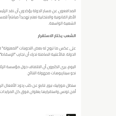
المدافعون عن مسار الدولة يؤكدون أن نقد الرئي
الأطر القانونية والانتخابية تعتبر تهديداً مباشراً
الشعبية الواسعة.
الشعب يختار الاستقرار
على عكس ما تروج له بعض التدوينات "المعزولة" في ا
الدولة. فالأغلبية الصامتة تدرك أن تجارب "الإسقا
اليوم، يرى الكثيرون أن الالتفاف حول مؤسسة الرئا
نحو سيناريوهات مجهولة النتائج.
ستظل موزاييك نيوز، تتابع عن كثب ردود الأفعال ا
أمن تونس واستقرارها يعلوان فوق كل المزايدات ال