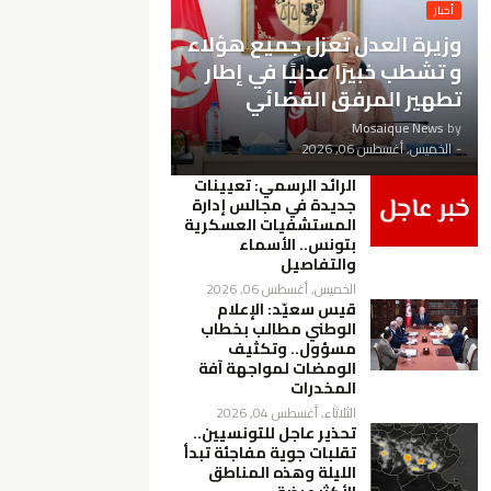
أخبار
وزيرة العدل تعزل جميع هؤلاء
و تشطب خبيرًا عدليًا في إطار
تطهير المرفق القضائي
Mosaique News
by
-
الخميس, أغسطس 06, 2026
الرائد الرسمي: تعيينات
جديدة في مجالس إدارة
المستشفيات العسكرية
بتونس.. الأسماء
والتفاصيل
الخميس, أغسطس 06, 2026
قيس سعيّد: الإعلام
الوطني مطالب بخطاب
مسؤول.. وتكثيف
الومضات لمواجهة آفة
المخدرات
الثلاثاء, أغسطس 04, 2026
تحذير عاجل للتونسيين..
تقلبات جوية مفاجئة تبدأ
الليلة وهذه المناطق