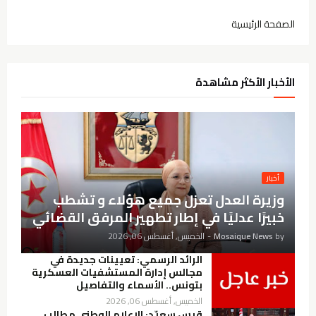
الصفحة الرئيسية
الأخبار الأكثر مشاهدة
أخبار
وزيرة العدل تعزل جميع هؤلاء و تشطب
خبيرًا عدليًا في إطار تطهير المرفق القضائي
by
Mosaique News
-
الخميس, أغسطس 06, 2026
الرائد الرسمي: تعيينات جديدة في
مجالس إدارة المستشفيات العسكرية
بتونس.. الأسماء والتفاصيل
الخميس, أغسطس 06, 2026
قيس سعيّد: الإعلام الوطني مطالب