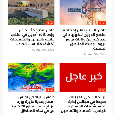
أخبار
أخبار
عاجل: الستاغ تعلن إمكانية
عاجل: مصرع 6 أشخاص
القطع الدوري للكهرباء في
وإصابة 19 آخرين في انقلاب
عدد كبير من ولايات تونس
حافلة بالجزائر.. والتحقيقات
اليوم.. وهذه المناطق
تكشف ملابسات الحادث
المعنية
August 06, 2026
August 06, 2026
أخبار
أخبار
الرائد الرسمي: تعيينات
طقس الليلة في تونس:
جديدة في مجالس إدارة
أمطار رعدية غزيرة وبرد
المستشفيات العسكرية
ورياح قوية تتجاوز 70 كلم/
بتونس.. الأسماء والتفاصيل
س في هذه المناطق