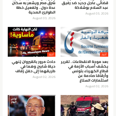
قضائي عاجل جديد ضد رفيق
شرق مصر ويشعر به سكان
عبد السلام بوشلاكة
عدة دول.. وتفعيل خطة
الطوارئ الصحية
August 03, 2026
August 03, 2026
أخبار
أخبار
بعد موجة الانقطاعات.. تقرير
حادث مرور بالقيروان يُنهي
يكشف أسباب الأزمة في
حياة شابين وهما في
قطاع الكهرباء بتونس
طريقهما إلى حفل زفاف
وأرقامًا صادمة عن
August 02, 2026
استثمارات الستاغ
August 02, 2026