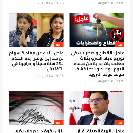
August 04, 2026
August 06, 2026
أخبار
أخبار
عاجل: انقطاع واضطرابات في
عاجل: أنباء عن مغادرة سهام
توزيع مياه الشرب بثلاث
بن سدرين تونس رغم الحكم
معتمديات بداية من مساء
بـ25 سنة سجناً وإدراجها في
اليوم.. و"الصوناد" تكشف
التفتيش
موعد عودة التزويد
August 04, 2026
August 04, 2026
أخبار
أخبار
عاجل : الهبة الصينة..قرار
زلزال بقوة 5.5 درجات يضرب