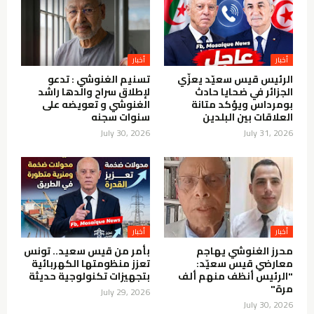
أخبار
أخبار
الرئيس قيس سعيّد يعزّي
تسنيم الغنوشي : تدعو
الجزائر في ضحايا حادث
لإطلاق سراح والدها راشد
بومرداس ويؤكد متانة
الغنوشي و تعويضه على
العلاقات بين البلدين
سنوات سجنه
July 30, 2026
July 31, 2026
أخبار
أخبار
محرز الغنوشي يهاجم
بأمر من قيس سعيد.. تونس
معارضي قيس سعيّد:
تعزز منظومتها الكهربائية
"الرئيس أنظف منهم ألف
بتجهيزات تكنولوجية حديثة
مرة"
July 29, 2026
July 30, 2026