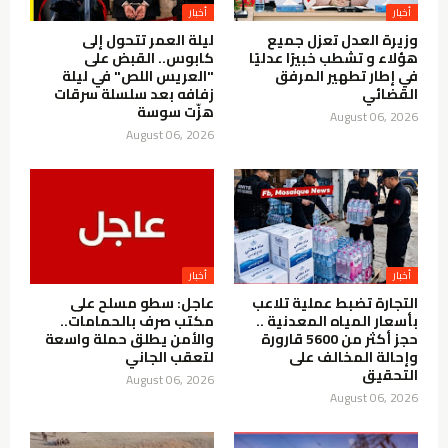
أخبار
أخبار
وزيرة العدل تعزل جميع
ليلة العمر تتحول إلى
هؤلاء و تشطب خبيرًا عدليًا
كابوس.. القبض على
في إطار تطهير المرفق
"العريس اللص" في ليلة
القضائي
زفافه بعد سلسلة سرقات
هزّت سوسة
August 06, 2026
August 06, 2026
أخبار
أخبار
التجارة تضبط عملية تلاعب
عاجل: سطو مسلح على
بأسعار المياه المعدنية ..
مكتب صرف بالحمامات..
حجز أكثر من 5600 قارورة
والأمن يطلق حملة واسعة
وإحالة المخالف على
لتعقب الجاني
التحقيق
August 06, 2026
August 06, 2026