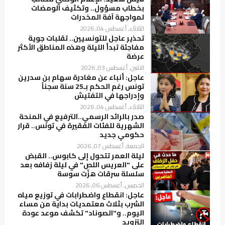
بخطاب مسؤول.. وتكثيف الومضات
لمواجهة آفة المخدرات
الثلاثاء, أغسطس 04, 2026
تحذير عاجل للتونسيين.. تقلبات جوية
مفاجئة تبدأ الليلة وهذه المناطق الأكثر
عرضة
الاثنين, أغسطس 03, 2026
عاجل: أنباء عن مغادرة سهام بن سدرين
تونس رغم الحكم بـ25 سنة سجناً
وإدراجها في التفتيش
الثلاثاء, أغسطس 04, 2026
صدر بالرائد الرسمي..الترفيع في المنحة
الشهرية للفئات الفقيرة في تونس.. قرار
حكومي جديد
الجمعة, أغسطس 07, 2026
ليلة العمر تتحول إلى كابوس.. القبض
على "العريس اللص" في ليلة زفافه بعد
سلسلة سرقات هزّت سوسة
الخميس, أغسطس 06, 2026
عاجل: انقطاع واضطرابات في توزيع مياه
الشرب بثلاث معتمديات بداية من مساء
اليوم.. و"الصوناد" تكشف موعد عودة
التزويد