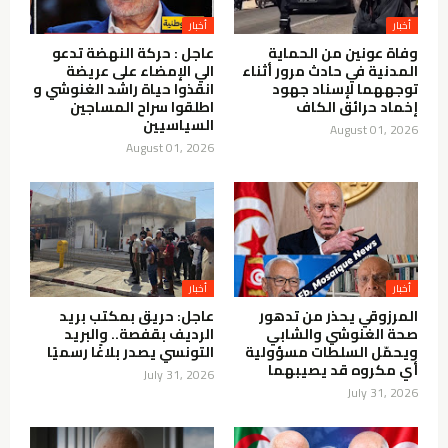
أخبار
أخبار
وفاة عونين من الحماية
عاجل : حركة النهضة تدعو
المدنية في حادث مرور أثناء
الي الإمضاء على عريضة
توجههما لإسناد جهود
انقذوا حياة راشد الغنوشي و
إخماد حرائق الكاف
اطلقوا سراح المساجين
السياسيين
August 01, 2026
August 01, 2026
أخبار
أخبار
المرزوقي يحذر من تدهور
عاجل: حريق بمكتب بريد
صحة الغنوشي والشابي
الرديف بقفصة.. والبريد
ويحمّل السلطات مسؤولية
التونسي يصدر بلاغًا رسميًا
أي مكروه قد يصيبهما
July 31, 2026
July 31, 2026