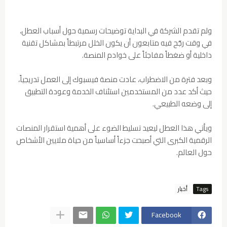
ولم تقدم الشركة في البداية توضيحات رسمية حول أسباب العطل،
في وقت رجّح فيه متابعون أن يكون الخلل مرتبطاً بمشاكل تقنية
داخلية أو ضغطاً مفاجئاً على خوادم المنصة.
وبعد فترة من الاضطراب، عادت منصة فيسبوك إلى العمل تدريجياً،
حيث أكد عدد من المستخدمين استئناف الخدمة وعودة التطبيق
إلى وضعه الطبيعي.
ويأتي هذا العطل ليعيد تسليط الضوء على أهمية استقرار المنصات
الرقمية الكبرى التي أصبحت جزءاً أساسياً من حياة ملايين الأشخاص
حول العالم.
Tags
أخبار
Facebook