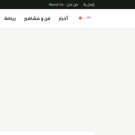
إتصل بنا
من نحن - About Us
أخبار
فن و مشاهير
رياضة