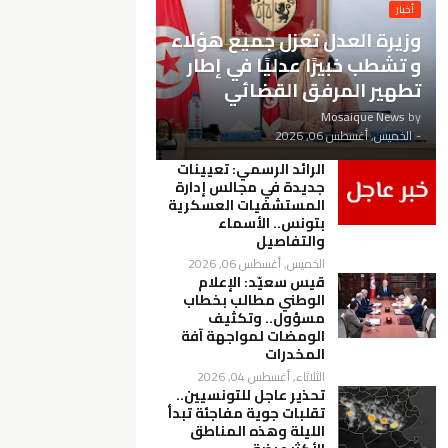
أخبار
وزيرة العدل تعزل جميع هؤلاء
و تشطب خبيرًا عدليًا في إطار
تطهير المرفق القضائي
Mosaique News
by
-
الخميس, أغسطس 06, 2026
الرائد الرسمي: تعيينات
جديدة في مجالس إدارة
المستشفيات العسكرية
بتونس.. الأسماء
والتفاصيل
الخميس, أغسطس 06, 2026
قيس سعيّد: الإعلام
الوطني مطالب بخطاب
مسؤول.. وتكثيف
الومضات لمواجهة آفة
المخدرات
الثلاثاء, أغسطس 04, 2026
تحذير عاجل للتونسيين..
تقلبات جوية مفاجئة تبدأ
الليلة وهذه المناطق