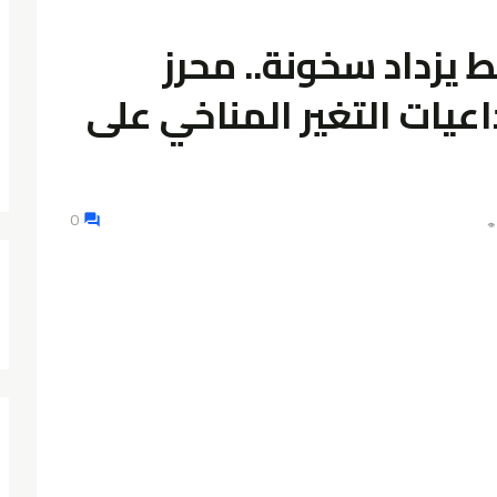
 يزداد سخونة.. محرز
عيات التغير المناخي على
0
👁️