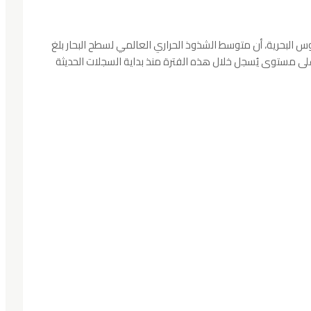
وس البحرية، أن متوسط الشذوذ الحراري العالمي لسطح البحار بلغ
ة مئوية بتاريخ 30 جوان 2026، وهو أعلى مستوى يُسجل خلال هذه الفترة منذ بداية السجلات الحديثة