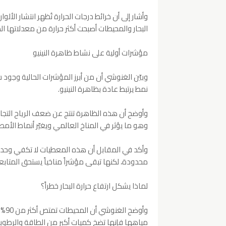
وأشار إلى أن خرائط درجات الحرارة تُظهر انتشار الأ
البحار والمحيطات أصبحت أكثر حرارة من معدلاتها ال
مؤشرات أولية على نشاط ظاهرة النينيو
وبيّن الغنوشي أن من أبرز المؤشرات الحالية وجود
نمط يرتبط عادة بظاهرة النينيو.
وأوضح أن هذه الظاهرة تنتج عن ضعف الرياح التجاري
وهو ما يؤثر في المناخ العالمي ويغيّر أنماط الأم
وأكد في المقابل أن هذه المعطيات لا تكفي وحدها 
محدودة، لكنها تبقى مؤشراً مناخياً يستحق المتابع
لماذا يشكل ارتفاع حرارة البحار خطراً؟
وأو
مياهها فإنها تضخ كميات أكبر من الطاقة والرطوبة