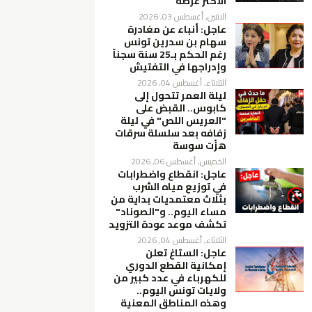
الأكثر عرضة
الاثنين, أغسطس 03, 2026
عاجل: أنباء عن مغادرة
سهام بن سدرين تونس
رغم الحكم بـ25 سنة سجناً
وإدراجها في التفتيش
الثلاثاء, أغسطس 04, 2026
ليلة العمر تتحول إلى
كابوس.. القبض على
"العريس اللص" في ليلة
زفافه بعد سلسلة سرقات
هزّت سوسة
الخميس, أغسطس 06, 2026
عاجل: انقطاع واضطرابات
في توزيع مياه الشرب
بثلاث معتمديات بداية من
مساء اليوم.. و"الصوناد"
تكشف موعد عودة التزويد
الثلاثاء, أغسطس 04, 2026
عاجل: الستاغ تعلن
إمكانية القطع الدوري
للكهرباء في عدد كبير من
ولايات تونس اليوم..
وهذه المناطق المعنية