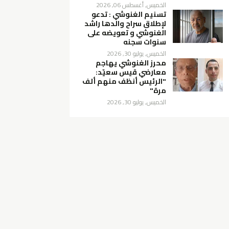
الخميس, أغسطس 06, 2026
تسنيم الغنوشي : تدعو
لإطلاق سراح والدها راشد
الغنوشي و تعويضه على
سنوات سجنه
الخميس, يوليو 30, 2026
محرز الغنوشي يهاجم
معارضي قيس سعيّد:
"الرئيس أنظف منهم ألف
مرة"
الخميس, يوليو 30, 2026