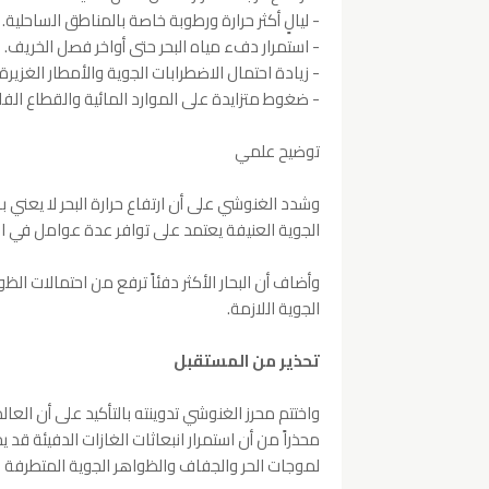
- ليالٍ أكثر حرارة ورطوبة خاصة بالمناطق الساحلية.
- استمرار دفء مياه البحر حتى أواخر فصل الخريف.
- زيادة احتمال الاضطرابات الجوية والأمطار الغزيرة
- ضغوط متزايدة على الموارد المائية والقطاع الفلا
توضيح علمي
وشدد الغنوشي على أن ارتفاع حرارة البحر لا يعني
الجوية العنيفة يعتمد على توافر عدة عوامل في 
وأضاف أن البحار الأكثر دفئاً ترفع من احتمالات ا
الجوية اللازمة.
تحذير من المستقبل
واختتم محرز الغنوشي تدوينته بالتأكيد على أن العالم
محذراً من أن استمرار انبعاثات الغازات الدفيئة ق
لموجات الحر والجفاف والظواهر الجوية المتطرفة 