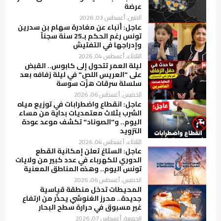
عرضة
الاثنين, أغسطس 03, 2026
عاجل: أنباء عن مغادرة سهام بن سدرين
تونس رغم الحكم بـ25 سنة سجناً
وإدراجها في التفتيش
الثلاثاء, أغسطس 04, 2026
ليلة العمر تتحول إلى كابوس.. القبض
على "العريس اللص" في ليلة زفافه بعد
سلسلة سرقات هزّت سوسة
الخميس, أغسطس 06, 2026
عاجل: انقطاع واضطرابات في توزيع مياه
الشرب بثلاث معتمديات بداية من مساء
اليوم.. و"الصوناد" تكشف موعد عودة
التزويد
الثلاثاء, أغسطس 04, 2026
عاجل: الستاغ تعلن إمكانية القطع
الدوري للكهرباء في عدد كبير من ولايات
تونس اليوم.. وهذه المناطق المعنية
الخميس, أغسطس 06, 2026
المحيطات تدخل منطقة قياسية
جديدة.. محرز الغنوشي يحذّر من ارتفاع
غير مسبوق في حرارة سطح البحار
الجمعة, أغسطس 07, 2026