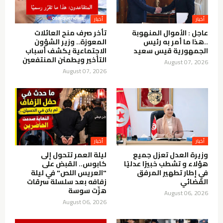
أخبار
أخبار
عاجل : الأموال المنهوبة
تأخر صرف منح العائلات
..هذا ما أمر به رئيس
المعوزة.. وزير الشؤون
الجمهورية قيس سعيد
الاجتماعية يكشف أسباب
التأخير ويطمئن المنتفعين
August 07, 2026
August 07, 2026
أخبار
أخبار
وزيرة العدل تعزل جميع
ليلة العمر تتحول إلى
هؤلاء و تشطب خبيرًا عدليًا
كابوس.. القبض على
في إطار تطهير المرفق
"العريس اللص" في ليلة
القضائي
زفافه بعد سلسلة سرقات
هزّت سوسة
August 06, 2026
August 06, 2026