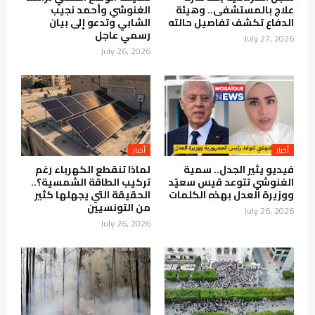
علاج بالمستشفى.. وهيئة
الغنوشي وأحمد نجيب
الدفاع تكشف تفاصيل حالته
الشابي وتدعو إلى بيان
رسمي عاجل
July 27, 2026
July 26, 2026
أخبار
أخبار
فيديو يثير الجدل.. سمية
لماذا تنقطع الكهرباء رغم
الغنوشي تتوعد قيس سعيّد
تركيب الطاقة الشمسية؟..
ووزيرة العدل بهذه الكلمات
الحقيقة التي يجهلها كثير
من التونسيين
July 26, 2026
July 26, 2026