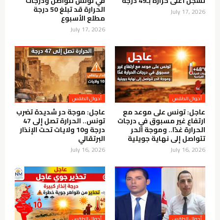
تسجل أعلى حرارة بـ49 درجة
في تونس تتواصل ودرجات
الحرارة قد تبلغ 50 درجة
July 17, 2026
مطلع الأسبوع
July 17, 2026
أحوال الطقس
أحوال الطقس
عاجل: تونس على موعد مع
عاجل: موجة حر شديدة تضرب
ارتفاع غير مسبوق في درجات
تونس.. الحرارة تصل إلى 47
الحرارة غدًا.. وموجة الحر
درجة و10 ولايات تحت الإنذار
تتواصل إلى نهاية جويلية
البرتقالي
July 16, 2026
July 16, 2026
أحوال الطقس
أحوال الطقس