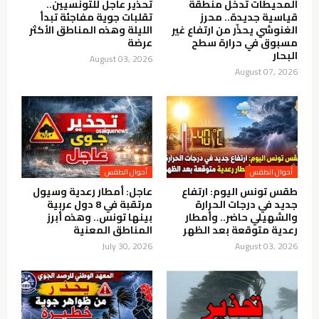
المحيطات تدخل منطقة
تحذير عاجل للتونسيين..
قياسية جديدة.. محرز
تقلبات جوية مفاجئة تبدأ
الغنوشي يحذّر من ارتفاع غير
الليلة وهذه المناطق الأكثر
مسبوق في حرارة سطح
عرضة
البحار
August 03, 2026
August 07, 2026
أحوال الطقس
أحوال الطقس
طقس تونس اليوم: ارتفاع
عاجل: أمطار رعدية وسيول
جديد في درجات الحرارة
مرتقبة في 8 دول عربية
والشهيلي حاضر.. وأمطار
بينها تونس.. وهذه أبرز
رعدية متوقعة بعد الظهر
المناطق المعنية
July 30, 2026
August 03, 2026