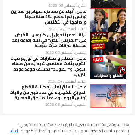
الاثنين, أغسطس 03, 2026
عاجل: أنباء عن مغادرة سهام بن سدرين
تونس رغم الحكم بـ25 سنة سجناً
وإدراجها في التفتيش
الثلاثاء, أغسطس 04, 2026
ليلة العمر تتحول إلى كابوس.. القبض
على "العريس اللص" في ليلة زفافه بعد
سلسلة سرقات هزّت سوسة
الخميس, أغسطس 06, 2026
عاجل: انقطاع واضطرابات في توزيع مياه
الشرب بثلاث معتمديات بداية من مساء
اليوم.. و"الصوناد" تكشف موعد عودة
التزويد
الثلاثاء, أغسطس 04, 2026
عاجل: الستاغ تعلن إمكانية القطع
الدوري للكهرباء في عدد كبير من ولايات
تونس اليوم.. وهذه المناطق المعنية
الخميس, أغسطس 06, 2026
هذا الموقع يستخدم ملف تعريف الإرتباط Cookie" ملفات الكوكي"
تستخدم ملفات الكوكيز لتسهل عليك إستخدام مواقعنا الإلكترونية..
اعرف
سياسة الخصوصية
شروط الإستخدام
إخلاء المسؤولية