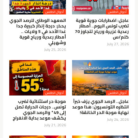
أحوال الطقس
أحوال الطقس
عاجل: اضطرابات جوية قوية
المعهد الوطني للرصد الجوي
تضرب تونس اليوم.. أمطار
يحذر: درجة إنذار كبيرة جدا
رعدية غزيرة ورياح تتجاوز 70
غدا الأحد في 5 ولايات ..
كلم/س
أمطار رعدية ورياح قوية
وشهيلي
July 27, 2026
July 25, 2026
أحوال الطقس
أحوال الطقس
عاجل.. الرصد الجوي يزف خبراً
موجة حر استثنائية تضرب
انتظره التونسيون: هذا موعد
تونس.. درجات الحرارة تصل
نهاية موجة الحر الخانقة!
إلى 49° والرصد الجوي
يكشف موعد بداية الانفراج
July 24, 2026
July 21, 2026