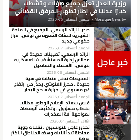
وزيرة العدل تعزل جميع هؤلاء و تشطب
خبيرًا عدليًا في إطار تطهير المرفق القضائي
by
Mosaique News
-
الخميس, أغسطس 06, 2026
صدر بالرائد الرسمي..الترفيع في المنحة
الشهرية للفئات الفقيرة في تونس.. قرار
حكومي جديد
الجمعة, أغسطس 07, 2026
الرائد الرسمي: تعيينات جديدة في
مجالس إدارة المستشفيات العسكرية
بتونس.. الأسماء والتفاصيل
الخميس, أغسطس 06, 2026
المحيطات تدخل منطقة قياسية
جديدة.. محرز الغنوشي يحذّر من ارتفاع
غير مسبوق في حرارة سطح البحار
الجمعة, أغسطس 07, 2026
قيس سعيّد: الإعلام الوطني مطالب
بخطاب مسؤول.. وتكثيف الومضات
لمواجهة آفة المخدرات
الثلاثاء, أغسطس 04, 2026
تحذير عاجل للتونسيين.. تقلبات جوية
مفاجئة تبدأ الليلة وهذه المناطق الأكثر
عرضة