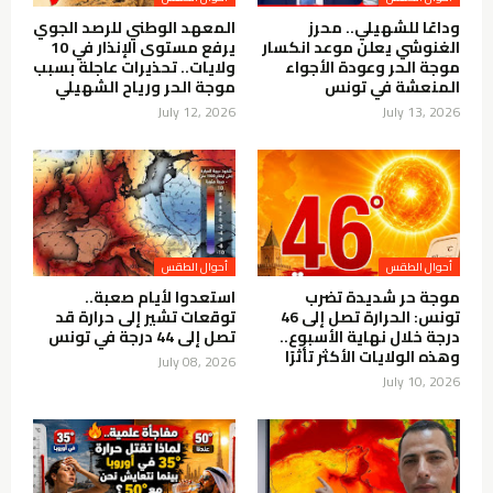
وداعًا للشهيلي.. محرز
المعهد الوطني للرصد الجوي
الغنوشي يعلن موعد انكسار
يرفع مستوى الإنذار في 10
موجة الحر وعودة الأجواء
ولايات.. تحذيرات عاجلة بسبب
المنعشة في تونس
موجة الحر ورياح الشهيلي
July 12, 2026
July 13, 2026
أحوال الطقس
أحوال الطقس
موجة حر شديدة تضرب
استعدوا لأيام صعبة..
تونس: الحرارة تصل إلى 46
توقعات تشير إلى حرارة قد
درجة خلال نهاية الأسبوع..
تصل إلى 44 درجة في تونس
وهذه الولايات الأكثر تأثرًا
July 08, 2026
July 10, 2026