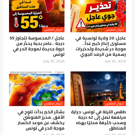
أحوال الطقس
أحوال الطقس
عاجل: 20 ولاية تونسية في
عاجل / المحسوسة تتجاوز 55
مستوى إنذار كبير غداً..
درجة ..عامر بحبة يحذّر من
موجة حر شديدة وتحذيرات
ذروة جديدة لموجة الحر في
رسمية من الرصد الجوي
تونس
July 20, 2026
July 20, 2026
أحوال الطقس
أحوال الطقس
طقس الليلة في تونس: حرارة
بشائر الخير بدأت تلوح في
مرتفعة تصل إلى 42 درجة
الأفق..محرز الغنوشي
وسحب كثيفة محليًا بهذه
يكشف عن موعد انكسار
المناطق
موجة الحر في تونس
July 18, 2026
July 19, 2026