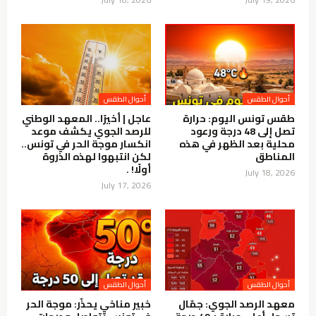
أحوال الطقس
أحوال الطقس
طقس تونس اليوم: حرارة
عاجل | أخيرًا.. المعهد الوطني
تصل إلى 48 درجة ورعود
للرصد الجوي يكشف موعد
محلية بعد الظهر في هذه
انكسار موجة الحر في تونس..
المناطق
لكن انتبهوا لهذه الذروة
أولًا! .
July 18, 2026
July 17, 2026
أحوال الطقس
أحوال الطقس
معهد الرصد الجوي: جمّال
خبير مناخي يحذّر: موجة الحر