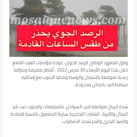
وفق المعهد الوطني للرصد الجوي، عودة مؤشرات الغيث النافع
خلال هذا اليوم الأربعاء 30 مارس 2022 .. أمطار متفرقة ومؤقتا
رعدية متوقعة بالشمال والوسط ومحليا الجنوب مع إمكانية
تساقط البرد باماكن محدودة..
شدة الرياح متواصلة قرب السواحل، بالمرتفعات والجنوب حيث تثير
الرمال والأتربة.. النشرات التحذيرية سارية المفعول بالنسبة للملاحة
والصيد البحري والبحر شديد الاضطراب..