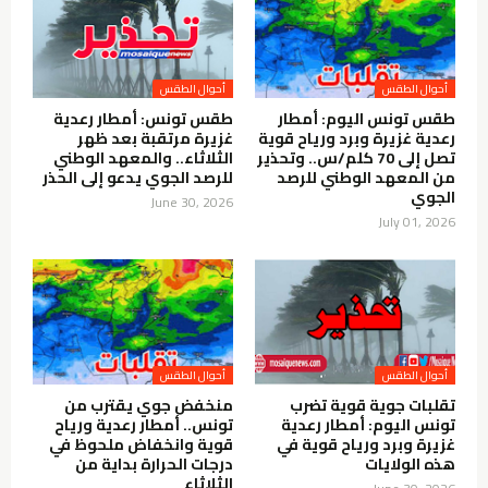
أحوال الطقس
أحوال الطقس
طقس تونس اليوم: أمطار
طقس تونس: أمطار رعدية
رعدية غزيرة وبرد ورياح قوية
غزيرة مرتقبة بعد ظهر
تصل إلى 70 كلم/س.. وتحذير
الثلاثاء.. والمعهد الوطني
من المعهد الوطني للرصد
للرصد الجوي يدعو إلى الحذر
الجوي
June 30, 2026
July 01, 2026
أحوال الطقس
أحوال الطقس
تقلبات جوية قوية تضرب
منخفض جوي يقترب من
تونس اليوم: أمطار رعدية
تونس.. أمطار رعدية ورياح
غزيرة وبرد ورياح قوية في
قوية وانخفاض ملحوظ في
هذه الولايات
درجات الحرارة بداية من
الثلاثاء