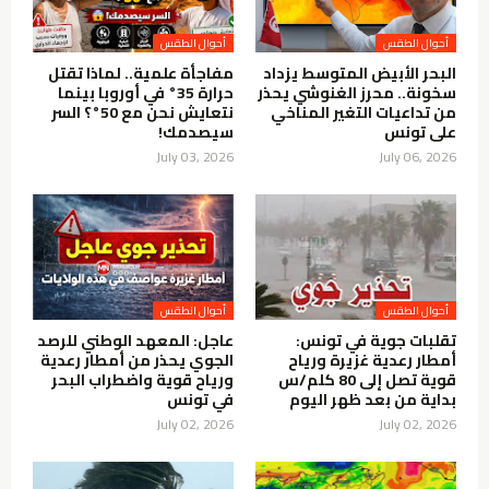
أحوال الطقس
أحوال الطقس
البحر الأبيض المتوسط يزداد
مفاجأة علمية.. لماذا تقتل
سخونة.. محرز الغنوشي يحذر
حرارة 35° في أوروبا بينما
من تداعيات التغير المناخي
نتعايش نحن مع 50°؟ السر
على تونس
سيصدمك!
July 03, 2026
July 06, 2026
أحوال الطقس
أحوال الطقس
تقلبات جوية في تونس:
عاجل: المعهد الوطني للرصد
أمطار رعدية غزيرة ورياح
الجوي يحذر من أمطار رعدية
قوية تصل إلى 80 كلم/س
ورياح قوية واضطراب البحر
بداية من بعد ظهر اليوم
في تونس
July 02, 2026
July 02, 2026