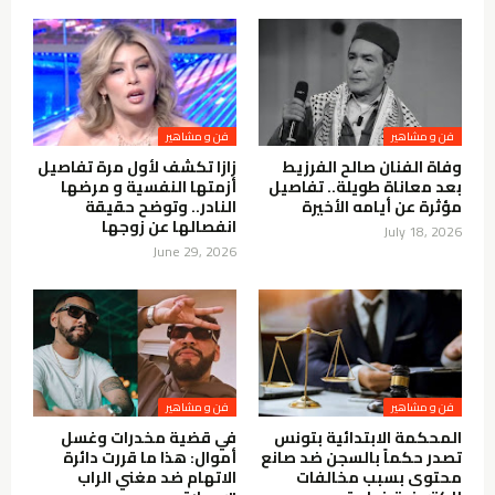
فن و مشاهير
فن و مشاهير
وفاة الفنان صالح الفرزيط
زازا تكشف لأول مرة تفاصيل
بعد معاناة طويلة.. تفاصيل
أزمتها النفسية و مرضها
مؤثرة عن أيامه الأخيرة
النادر.. وتوضح حقيقة
انفصالها عن زوجها
July 18, 2026
June 29, 2026
فن و مشاهير
فن و مشاهير
المحكمة الابتدائية بتونس
في قضية مخدرات وغسل
تصدر حكماً بالسجن ضد صانع
أموال: هذا ما قررت دائرة
محتوى بسبب مخالفات
الاتهام ضد مغني الراب