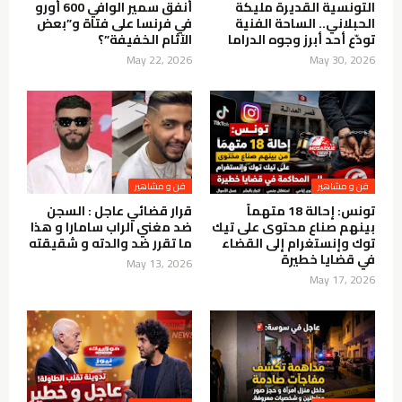
التونسية القديرة مليكة
أنفق سمير الوافي 600 أورو
الحبلاني.. الساحة الفنية
في فرنسا على فتاة و”بعض
تودّع أحد أبرز وجوه الدراما
الآثام الخفيفة”؟
May 22, 2026
May 30, 2026
فن و مشاهير
فن و مشاهير
تونس: إحالة 18 متهماً
قرار قضائي عاجل : السجن
بينهم صناع محتوى على تيك
ضد مغني الراب سامارا و هذا
توك وإنستغرام إلى القضاء
ما تقرر ضد والدته و شقيقته
في قضايا خطيرة
May 13, 2026
May 17, 2026