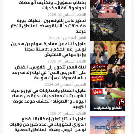
بخطاب مسؤول.. وتكثيف الومضات
لمواجهة آفة المخدرات
الثلاثاء, أغسطس 04, 2026
تحذير عاجل للتونسيين.. تقلبات جوية
مفاجئة تبدأ الليلة وهذه المناطق الأكثر
عرضة
الاثنين, أغسطس 03, 2026
عاجل: أنباء عن مغادرة سهام بن سدرين
تونس رغم الحكم بـ25 سنة سجناً
وإدراجها في التفتيش
الثلاثاء, أغسطس 04, 2026
ليلة العمر تتحول إلى كابوس.. القبض
على "العريس اللص" في ليلة زفافه بعد
سلسلة سرقات هزّت سوسة
الخميس, أغسطس 06, 2026
عاجل: انقطاع واضطرابات في توزيع مياه
الشرب بثلاث معتمديات بداية من مساء
اليوم.. و"الصوناد" تكشف موعد عودة
التزويد
الثلاثاء, أغسطس 04, 2026
عاجل: الستاغ تعلن إمكانية القطع
الدوري للكهرباء في عدد كبير من ولايات
تونس اليوم.. وهذه المناطق المعنية