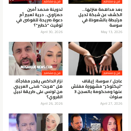
فن و مشاهير
فن و مشاهير
بعد مداهمة منزلها…
تدوينة محمد أمين
الكشف عن شبكة تحيل
حمزاوي.. حرية تعبير أم
مرتبطة بالشعوذة في
دعوة صريحة للفوضى في
سوسة
توقيت "خطير"؟
April 30, 2026
May 13, 2026
فن و مشاهير
فن و مشاهير
عاجل / سوسة: إيقاف
نزار الداكس يفجر مفاجأة:
“تيكتوكر” مشهورة مفتش
هل "هربت" ضحى العريبي
عنها ومحكومة بالسجن 3
من تونس على طريقة نبيل
سنوات
القروي؟
April 26, 2026
April 27, 2026