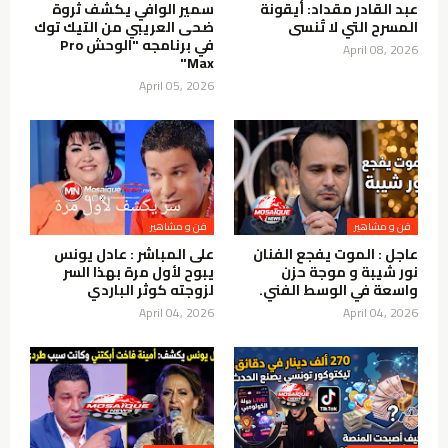
عبد القادر مقداد: أيقونة
سمير الوافي يكشف ثروة
المسرح التي لا تُنسى
ضحى العريبي من التيك توك
في برنامجه "الوحش Pro
April 08, 2026
Max"
April 05, 2026
فن و مشاهير
فن و مشاهير
عاجل : الموت يفجع الفنان
على المباشر : عادل يونس
نور شيبة و موجة حزن
يبوح لأول مرة بهذا السر
واسعة في الوسط الفني.
لزوجته كوثر الباردي
April 04, 2026
April 04, 2026