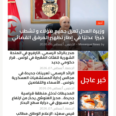
أخبار
وزيرة العدل تعزل جميع هؤلاء و تشطب
خبيرًا عدليًا في إطار تطهير المرفق القضائي
by
Mosaique News
-
الخميس, أغسطس 06, 2026
صدر بالرائد الرسمي..الترفيع في المنحة
الشهرية للفئات الفقيرة في تونس.. قرار
حكومي جديد
الجمعة, أغسطس 07, 2026
الرائد الرسمي: تعيينات جديدة في
مجالس إدارة المستشفيات العسكرية
بتونس.. الأسماء والتفاصيل
الخميس, أغسطس 06, 2026
المحيطات تدخل منطقة قياسية
جديدة.. محرز الغنوشي يحذّر من ارتفاع
غير مسبوق في حرارة سطح البحار
الجمعة, أغسطس 07, 2026
قيس سعيّد: الإعلام الوطني مطالب