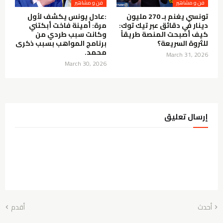
فن و مشاهير
فن و مشاهير
تونسي يغنم بـ 270 مليون
:عادل يونس يكشف لأول
دينار في دقائق عبر تيك توك:
مرة: أمينة فاخت أبكتني
كيف أصبحت المنصة طريقاً
وكانت سبب طردي من
للثروة السريعة؟
برنامج المواهب بسبب ذكرى
محمد.
March 31, 2026
March 30, 2026
إرسال تعليق
أحدث
أقدم