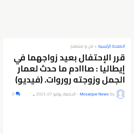
الصفحة الرئيسية
فن و مشاهير
قرر الإحتفال بعيد زواجهما في
إيطاليا : صااادم ما حدث لعمار
الجمل وزوجته روروات. (فيديو)
by
Mosaique News
-
الجمعة, يوليو 07, 2023
0
👁️