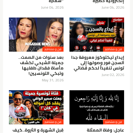
إلكترونية خطيرة
"سمارة
June 04, 2026
June 04, 2026
فن و مشاهير
فن و مشاهير
إيداع تيكتوكوز معروفة جدا
بعد سنوات من الصمت..
السجن فور وصولها إلى
جميلة الشيحي تكشف
تونس تنفيذاً لحكم قضائي
مأساة فقدان طفليها
وتبكي التونسيين!
June 02, 2026
May 31, 2026
فن و مشاهير
فن و مشاهير
عاجل: وفاة الممثلة
قبل الشهرة و الثروة..كيف