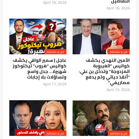
التفاصيل
April 16, 2026
April 16, 2026
فن و مشاهير
فن و مشاهير
الأمين النهدي يكشف
عاجل | سمير الوافي يكشف
كواليس “الغيبوبة
كواليس “هروب” تيكتوكوز
المزدوجة” وتدخّل بن علي:
شهيرة… جدل واسع
“أنقذ حياتي ولم يدفع
وتساؤلات بلا إجابات
مصاريفي”
April 11, 2026
April 13, 2026
فن و مشاهير
فن و مشاهير