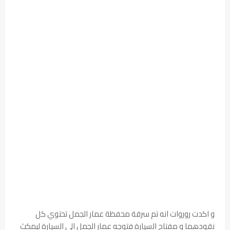
و اكدت روروات انه تم سرقة محفظة عمار الجمل تحتوي كل
نقودهما و مفتاح السيارة فتوجه عمار الجمل الى السيارة ليمكث