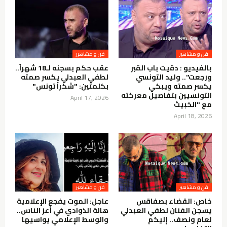
فن و مشاهير
فن و مشاهير
بالفيديو : دقيت باب القبر
عقب حكم بسجنه لـ18 شهراً..
ورجعت".. وليد التونسي
لطفي العبدلي يكسر صمته
يكسر صمته ويبكي
بكلمتين: "شكراً تونس"
التونسيين بتفاصيل معركته
April 17, 2026
مع "الخبيث
April 18, 2026
فن و مشاهير
فن و مشاهير
خاص: القضاء بصفاقس
عاجل: الموت يفجع الإعلامية
يسجن الفنان لطفي العبدلي
هالة الذوادي في أعز الناس..
لعام ونصف.. إليكم
والوسط الإعلامي يواسيها