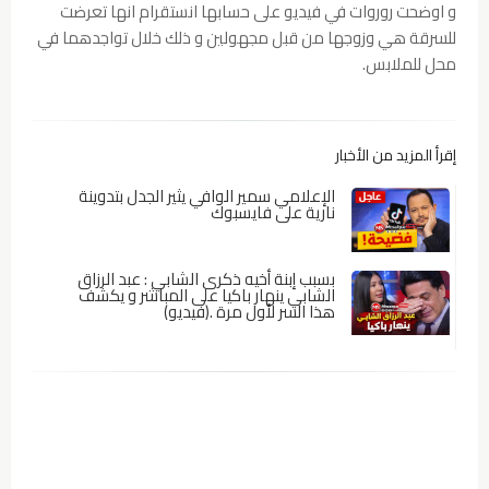
و اوضحت روروات في فيديو على حسابها انستقرام انها تعرضت
للسرقة هي وزوجها من قبل مجهولين و ذلك خلال تواجدهما في
محل للملابس.
إقرأ المزيد من الأخبار
الإعلامي سمير الوافي يثير الجدل بتدوينة
نارية على فايسبوك
بسبب إبنة أخيه ذكرى الشابي : عبد الرزاق
الشابي ينهار باكيا على المباشر و يكشف
هذا السر لأول مرة .(فيديو)