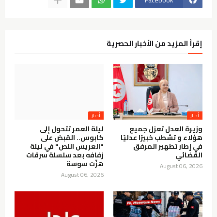
إقرأ المزيد من الأخبار الحصرية
أخبار
أخبار
وزيرة العدل تعزل جميع
ليلة العمر تتحول إلى
هؤلاء و تشطب خبيرًا عدليًا
كابوس.. القبض على
في إطار تطهير المرفق
"العريس اللص" في ليلة
القضائي
زفافه بعد سلسلة سرقات
هزّت سوسة
August 06, 2026
August 06, 2026