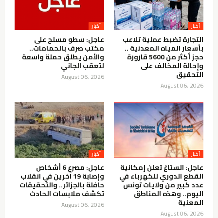
أخبار
أخبار
التجارة تضبط عملية تلاعب
عاجل: سطو مسلح على
بأسعار المياه المعدنية ..
مكتب صرف بالحمامات..
حجز أكثر من 5600 قارورة
والأمن يطلق حملة واسعة
وإحالة المخالف على
لتعقب الجاني
التحقيق
August 06, 2026
August 06, 2026
أخبار
أخبار
عاجل: الستاغ تعلن إمكانية
عاجل: مصرع 6 أشخاص
القطع الدوري للكهرباء في
وإصابة 19 آخرين في انقلاب
عدد كبير من ولايات تونس
حافلة بالجزائر.. والتحقيقات
اليوم.. وهذه المناطق
تكشف ملابسات الحادث
المعنية
August 06, 2026
August 06, 2026