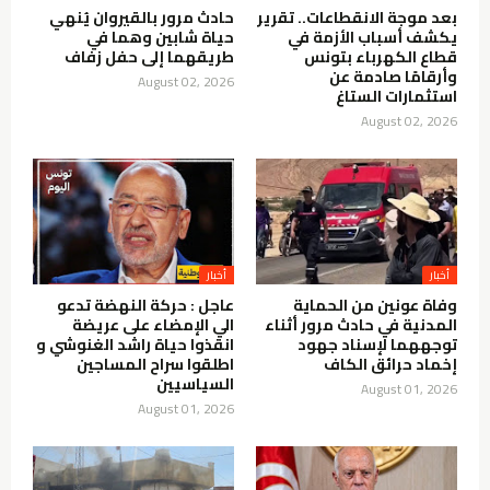
بعد موجة الانقطاعات.. تقرير
حادث مرور بالقيروان يُنهي
يكشف أسباب الأزمة في
حياة شابين وهما في
قطاع الكهرباء بتونس
طريقهما إلى حفل زفاف
وأرقامًا صادمة عن
August 02, 2026
استثمارات الستاغ
August 02, 2026
أخبار
أخبار
وفاة عونين من الحماية
عاجل : حركة النهضة تدعو
المدنية في حادث مرور أثناء
الي الإمضاء على عريضة
توجههما لإسناد جهود
انقذوا حياة راشد الغنوشي و
إخماد حرائق الكاف
اطلقوا سراح المساجين
السياسيين
August 01, 2026
August 01, 2026