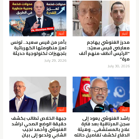
أخبار
أخبار
محرز الغنوشي يهاجم
بأمر من قيس سعيد.. تونس
معارضي قيس سعيّد:
تعزز منظومتها الكهربائية
"الرئيس أنظف منهم ألف
بتجهيزات تكنولوجية حديثة
مرة"
July 29, 2026
July 30, 2026
أخبار
أخبار
راشد الغنوشي يعود إلى
جبهة الخلاص تطالب بكشف
سجن المرناقية بعد فترة
حقيقة الوضع الصحي لراشد
علاج بالمستشفى.. وهيئة
الغنوشي وأحمد نجيب
الدفاع تكشف تفاصيل حالته
الشابي وتدعو إلى بيان