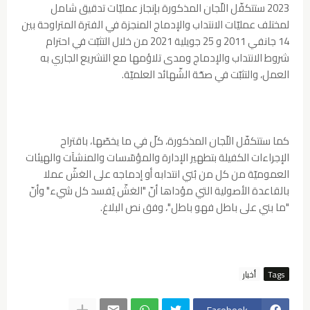
2023 ستتكفّل اللّجان المذكورة بإنجاز عمليّات تدقيق شامل
لمختلف عمليّات الانتداب والإدماج المنجزة في الفترة المتراوحة بين
14 جانفي 2011 و 25 جويلية 2021 من خلال التثبّت في احترام
شروط الانتداب والإدماج ومدى تلاؤمها مع التشريع الجاري به
العمل، والتثبّت في صحّة الشّهائد العلميّة.
كما ستتكفّل اللّجان المذكورة، كلّ في ما يخصّها، باقتراح
الإجراءات الكفيلة بتطهير الإدارة والمؤسّسات والمنشآت والهيئات
العموميّة من كل من بُني انتدابه أو إدماجه على الغشّ عملا
بالقاعدة الأصولية التي مؤداها أنّ "الغشّ يُفسد كل شيء" وأنّ
"ما بني على باطل فهو باطل"، وفق نص البلاغ.
Tags
أخبار
Facebook