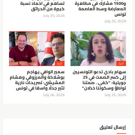
و1500 مشارك في مظاهرة
تساهم في اخماد نسبة
المعارضة وسط العاصمة
كبيرة من الحرائق
تونس
July 25, 2026
July 25, 2026
أخبار
أخبار
سهام بادي تدعو التونسيين
سمير الوافي يهاجم
إلى كسر الصمت في 25
بوشلاكة والمرزوقي وهشام
جويلية: "كفى.. صمتنا
المشيشي: تصريحات نارية
تواطؤ وسكوتنا خذلان"
تثير جدلًا واسعًا في تونس
July 24, 2026
July 25, 2026
إرسال تعليق