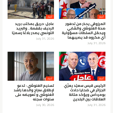
أخبار
أخبار
المرزوقي يحذر من تدهور
عاجل: حريق بمكتب بريد
صحة الغنوشي والشابي
الرديف بقفصة.. والبريد
ويحمّل السلطات مسؤولية
التونسي يصدر بلاغًا رسميًا
أي مكروه قد يصيبهما
July 31, 2026
July 31, 2026
أخبار
أخبار
الرئيس قيس سعيّد يعزّي
تسنيم الغنوشي : تدعو
الجزائر في ضحايا حادث
لإطلاق سراح والدها راشد
بومرداس ويؤكد متانة
الغنوشي و تعويضه على
العلاقات بين البلدين
سنوات سجنه
July 30, 2026
July 31, 2026