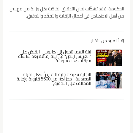
الحكومة، فقد تشكّلت لجان التدقيق الخاصّة بكل وزارة من مهنيين
من أهل الاختصاص في أعمال الرّقابة والتفقّد والتدقيق.
إقرأ المزيد من الأخبار
ليلة العمر تتحول إلى كابوس.. القبض على
"العريس اللص" في ليلة زفافه بعد سلسلة
سرقات هزّت سوسة
التجارة تضبط عملية تلاعب بأسعار المياه
المعدنية .. حجز أكثر من 5600 قارورة وإحالة
المخالف على التحقيق