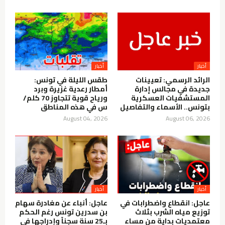
أخبار
أخبار
الرائد الرسمي: تعيينات
طقس الليلة في تونس:
جديدة في مجالس إدارة
أمطار رعدية غزيرة وبرد
المستشفيات العسكرية
ورياح قوية تتجاوز 70 كلم/
بتونس.. الأسماء والتفاصيل
س في هذه المناطق
August 04, 2026
August 06, 2026
أخبار
أخبار
عاجل: انقطاع واضطرابات في
عاجل: أنباء عن مغادرة سهام
توزيع مياه الشرب بثلاث
بن سدرين تونس رغم الحكم
معتمديات بداية من مساء
بـ25 سنة سجناً وإدراجها في