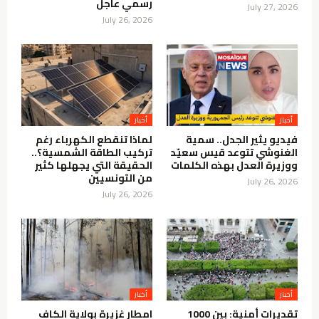
رسمي عاجل
July 27, 2026
July 26, 2026
أخبار
أخبار
فيديو يثير الجدل.. سمية
لماذا تنقطع الكهرباء رغم
الغنوشي تتوعد قيس سعيّد
تركيب الطاقة الشمسية؟..
ووزيرة العدل بهذه الكلمات
الحقيقة التي يجهلها كثير
من التونسيين
July 26, 2026
July 26, 2026
أخبار
أخبار
تقديرات أمنية: بين 1000
امطار غزيرة بولاية الكاف