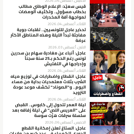
الخميس, أغسطس 06, 2026
قيس سعيّد: الإعلام الوطني مطالب
بخطاب مسؤول.. وتكثيف الومضات
لمواجهة آفة المخدرات
الثلاثاء, أغسطس 04, 2026
تحذير عاجل للتونسيين.. تقلبات جوية
مفاجئة تبدأ الليلة وهذه المناطق الأكثر
عرضة
الاثنين, أغسطس 03, 2026
عاجل: أنباء عن مغادرة سهام بن سدرين
تونس رغم الحكم بـ25 سنة سجناً
وإدراجها في التفتيش
الثلاثاء, أغسطس 04, 2026
عاجل: انقطاع واضطرابات في توزيع مياه
الشرب بثلاث معتمديات بداية من مساء
اليوم.. و"الصوناد" تكشف موعد عودة
التزويد
الثلاثاء, أغسطس 04, 2026
ليلة العمر تتحول إلى كابوس.. القبض
على "العريس اللص" في ليلة زفافه بعد
سلسلة سرقات هزّت سوسة
الخميس, أغسطس 06, 2026
عاجل: الستاغ تعلن إمكانية القطع
الدوري للكهرباء في عدد كبير من ولايات