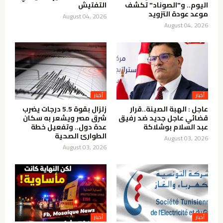
اليوم.. و"الصوناد" تكشف
التفتيش
موعد عودة التزويد
August 04, 2026
August 04, 2026
أخبار
أخبار
عاجل : الهبة الصينة..قرار
زلزال بقوة 5.5 درجات يضرب
قضائي عاجل جديد ضد رفيق
شرق مصر ويشعر به سكان
عبد السلام بوشلاكة
عدة دول.. وتفعيل خطة
الطوارئ الصحية
August 03, 2026
August 03, 2026
أخبار
أخبار