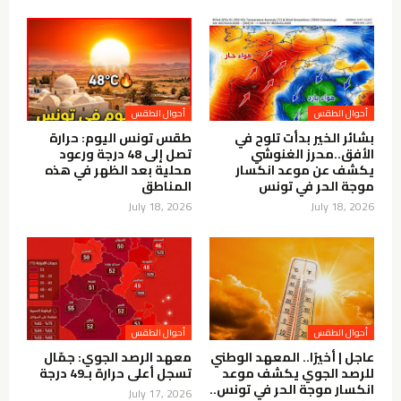
أحوال الطقس
أحوال الطقس
بشائر الخير بدأت تلوح في
طقس تونس اليوم: حرارة
الأفق..محرز الغنوشي
تصل إلى 48 درجة ورعود
يكشف عن موعد انكسار
محلية بعد الظهر في هذه
موجة الحر في تونس
المناطق
July 18, 2026
July 18, 2026
أحوال الطقس
أحوال الطقس
عاجل | أخيرًا.. المعهد الوطني
معهد الرصد الجوي: جمّال
للرصد الجوي يكشف موعد
تسجل أعلى حرارة بـ49 درجة
انكسار موجة الحر في تونس..
July 17, 2026