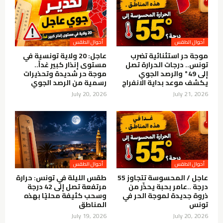
أحوال الطقس
أحوال الطقس
موجة حر استثنائية تضرب
عاجل: 20 ولاية تونسية في
تونس.. درجات الحرارة تصل
مستوى إنذار كبير غداً..
إلى 49° والرصد الجوي
موجة حر شديدة وتحذيرات
يكشف موعد بداية الانفراج
رسمية من الرصد الجوي
July 20, 2026
July 21, 2026
أحوال الطقس
أحوال الطقس
عاجل / المحسوسة تتجاوز 55
طقس الليلة في تونس: حرارة
درجة ..عامر بحبة يحذّر من
مرتفعة تصل إلى 42 درجة
ذروة جديدة لموجة الحر في
وسحب كثيفة محليًا بهذه
تونس
المناطق
July 19, 2026
July 20, 2026