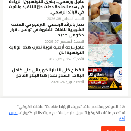
عاجل ورسمي.. بشرى للتونسيين! الزيادة
في هذه المنحة دخلت حيّز التنفيذ ونُشرت
في الرائد الرسمي.
السبت, أغسطس 08, 2026
صدر بالرائد الرسمي..الترفيع في المنحة
الشهرية للفئات الفقيرة في تونس.. قرار
حكومي جديد
الجمعة, أغسطس 07, 2026
عاجل..رجة أرضية قوية تضرب هذه الولاية
التونسية الان
الأحد, أغسطس 09, 2026
انقطاع كلي للتيار الكهربائي على كامل
البلاد…الستاغ تصدر هذا البلاغ العاجل
الجمعة, يوليو 24, 2026
هذا الموقع يستخدم ملف تعريف الإرتباط Cookie" ملفات الكوكي"
تستخدم ملفات الكوكيز لتسهل عليك إستخدام مواقعنا الإلكترونية..
اعرف
سياسة الخصوصية
شروط الإستخدام
إخلاء المسؤولية
أكثر
سياسة ملفات الارتباط (Cookies)
سياسة حقوق الطبع والنشر DMCA