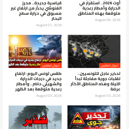
أوت 2026.. استقرار في
قياسية جديدة.. محرز
الحرارة وأمطار رعدية
الغنوشي يحذّر من ارتفاع غير
متوقعة بهذه المناطق
مسبوق في حرارة سطح
البحار
August 09, 2026
August 07, 2026
أحوال الطقس
أحوال الطقس
تحذير عاجل للتونسيين..
طقس تونس اليوم: ارتفاع
تقلبات جوية مفاجئة تبدأ
جديد في درجات الحرارة
الليلة وهذه المناطق الأكثر
والشهيلي حاضر.. وأمطار
عرضة
رعدية متوقعة بعد الظهر
August 03, 2026
August 03, 2026