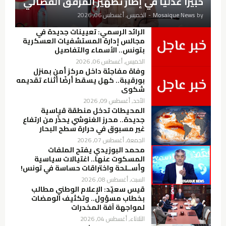
خبيرًا عدليًا في إطار تطهير المرفق القضائي
by
Mosaique News
-
الخميس, أغسطس 06, 2026
الرائد الرسمي: تعيينات جديدة في
مجالس إدارة المستشفيات العسكرية
بتونس.. الأسماء والتفاصيل
الخميس, أغسطس 06, 2026
وفاة مفاجئة داخل مركز أمن بمنزل
بورقيبة.. كهل يسقط أرضًا أثناء تقديمه
شكوى
الأحد, أغسطس 09, 2026
المحيطات تدخل منطقة قياسية
جديدة.. محرز الغنوشي يحذّر من ارتفاع
غير مسبوق في حرارة سطح البحار
الجمعة, أغسطس 07, 2026
محمد البوزيدي يفتح الملفات
المسكوت عنها.. اغتيالات سياسية
وأســلحة واختراقات حساسة في تونس!
السبت, أغسطس 08, 2026
قيس سعيّد: الإعلام الوطني مطالب
بخطاب مسؤول.. وتكثيف الومضات
لمواجهة آفة المخدرات
الثلاثاء, أغسطس 04, 2026