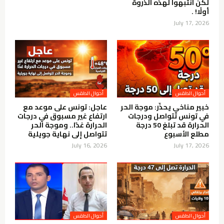
لكن انتبهوا لهذه الذروة
أولًا! .
July 17, 2026
أحوال الطقس
أحوال الطقس
خبير مناخي يحذّر: موجة الحر
عاجل: تونس على موعد مع
في تونس تتواصل ودرجات
ارتفاع غير مسبوق في درجات
الحرارة قد تبلغ 50 درجة
الحرارة غدًا.. وموجة الحر
مطلع الأسبوع
تتواصل إلى نهاية جويلية
July 16, 2026
July 17, 2026
أحوال الطقس
أحوال الطقس