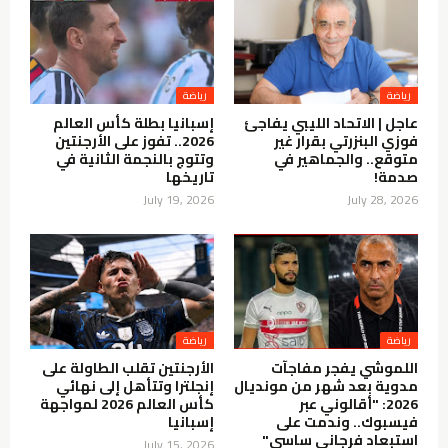
رياضة
رياضة
عاجل | الاتحاد الليبي يفاجئ
إسبانيا بطلة كأس العالم
فوزي البنزرتي بقرار غير
2026.. تفوز على الأرجنتين
متوقع.. والجماهير في
وتتوج بالنجمة الثانية في
صدمة!
تاريخها
July 19, 2026
July 28, 2026
رياضة
رياضة
اللموشي يفجر مفاجآت
الأرجنتين تقلب الطاولة على
مدوية بعد شهر من مونديال
إنجلترا وتتأهل إلى نهائي
2026: "أقالوني عبر
كأس العالم 2026 لمواجهة
فيسبوك.. وندمت على
إسبانيا
استبعاد فرجاني ساسي"
July 15, 2026