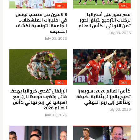
رياضة
رياضة
مصر تفوز على أستراليا
8 لاعبين من منتخب تونس
بركلات الترجيح لتبلغ الدور
في اختبارات المنشطات..
ثمن النهائي لكأس العالم
الجامعة التونسية تكشف
الحقيقة
July 03, 2026
July 03, 2026
رياضة
رياضة
كأس العالم 2026: سويسرا
البرتغال تقصي كرواتيا بهدف
تطيح بالجزائر بثنائية نظيفة
قاتل وتضرب موعدًا ناريًا مع
وتتأهل إلى ربع النهائي
إسبانيا في ربع نهائي كأس
العالم 2026
July 03, 2026
July 02, 2026