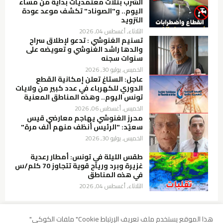
الشرب بثلاث معتمديات بداية من مساء
اليوم.. و"الصوناد" تكشف موعد عودة
التزويد
الثلاثاء, أغسطس 04, 2026
تسنيم الغنوشي : تدعو لإطلاق سراح
والدها راشد الغنوشي و تعويضه على
سنوات سجنه
الخميس, يوليو 30, 2026
عاجل: الستاغ تعلن إمكانية القطع
الدوري للكهرباء في عدد كبير من ولايات
تونس اليوم.. وهذه المناطق المعنية
الخميس, أغسطس 06, 2026
محرز الغنوشي يهاجم معارضي قيس
سعيّد: "الرئيس أنظف منهم ألف مرة"
الخميس, يوليو 30, 2026
طقس الليلة في تونس: أمطار رعدية
غزيرة وبرد ورياح قوية تتجاوز 70 كلم/س
في هذه المناطق
الثلاثاء, أغسطس 04, 2026
هذا الموقع يستخدم ملف تعريف الإرتباط Cookie" ملفات الكوكي"