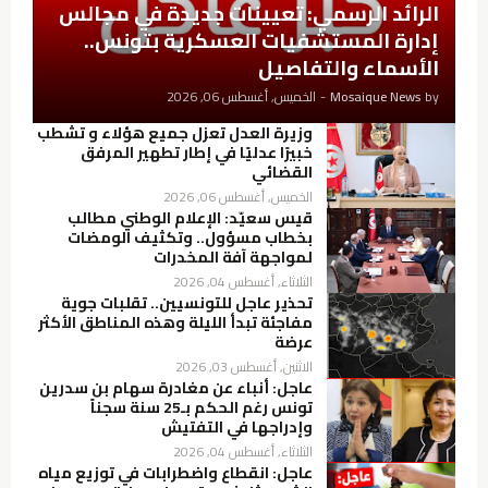
الرائد الرسمي: تعيينات جديدة في مجالس
إدارة المستشفيات العسكرية بتونس..
الأسماء والتفاصيل
by
Mosaique News
-
الخميس, أغسطس 06, 2026
وزيرة العدل تعزل جميع هؤلاء و تشطب
خبيرًا عدليًا في إطار تطهير المرفق
القضائي
الخميس, أغسطس 06, 2026
قيس سعيّد: الإعلام الوطني مطالب
بخطاب مسؤول.. وتكثيف الومضات
لمواجهة آفة المخدرات
الثلاثاء, أغسطس 04, 2026
تحذير عاجل للتونسيين.. تقلبات جوية
مفاجئة تبدأ الليلة وهذه المناطق الأكثر
عرضة
الاثنين, أغسطس 03, 2026
عاجل: أنباء عن مغادرة سهام بن سدرين
تونس رغم الحكم بـ25 سنة سجناً
وإدراجها في التفتيش
الثلاثاء, أغسطس 04, 2026
عاجل: انقطاع واضطرابات في توزيع مياه