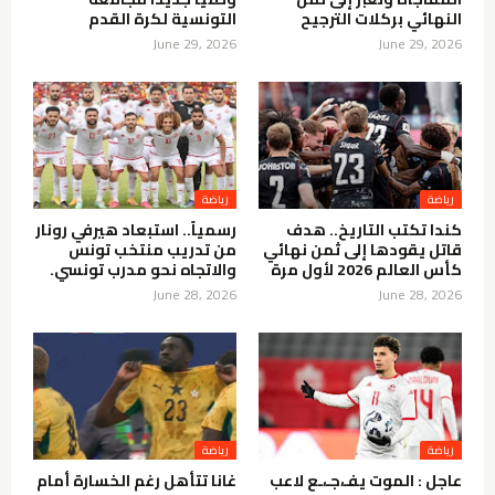
النهائي بركلات الترجيح
التونسية لكرة القدم
June 29, 2026
June 29, 2026
رياضة
رياضة
كندا تكتب التاريخ.. هدف
رسمياً.. استبعاد هيرفي رونار
قاتل يقودها إلى ثمن نهائي
من تدريب منتخب تونس
كأس العالم 2026 لأول مرة
والاتجاه نحو مدرب تونسي.
June 28, 2026
June 28, 2026
رياضة
رياضة
عاجل : الموت يفـ،جـ،ـع لاعب
غانا تتأهل رغم الخسارة أمام