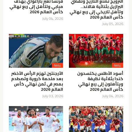
النرويج تصنع التاريخ وتقصي
فرنسا تعبر باراغواي بهدف
البرازيل بثنائية هالاند..
مبابي وتتأهل إلى ربع نهائي
وتأهل تاريخي إلى ربع نهائي
كأس العالم 2026
كأس العالم 2026
July 04, 2026
July 05, 2026
رياضة
رياضة
أسود الأطلس يكتسحون
الأرجنتين تهزم الرأس الأخضر
كندا بثلاثية نظيفة
بعد ملحمة كروية وتصطدم
ويتأهلون إلى ربع نهائي
بمصر في ثمن نهائي كأس
كأس العالم 2026
العالم 2026
July 03, 2026
July 04, 2026