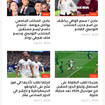
رياضة
رياضة
عاجل / سمير الوافي يكشف
عاجل: المكتب الجامعي
عن اسم مدرب المنتخب
يواصل مهامه.. اجتماع
التونسي القادم
حاسم لرسم مستقبل
المنتخب التونسي وحسم
July 02, 2026
ملف هيرفي رونار
July 02, 2026
رياضة
رياضة
بلجيكا تقلب الطاولة على
انجلترا تقلب تأخرها الي فوز
السنغال وتبلغ الدور المقبل
مثير على الكونغو
من مونديال 2026 بعد مباراة
الديمقراطية و تترشح الي
مثيرة
الدور السادس عشر
July 01, 2026
July 01, 2026