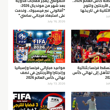
إسبانيا بطلة كأس العالم 2026..
اللموشي يفجر مفاجآت مدوية
الأرجنتين وتتوج
بعد شهر من مونديال 2026:
لثانية في تاريخها
"أقالوني عبر فيسبوك.. وندمت
على استبعاد فرجاني ساسي"
Ju
July 16, 2026
رياضة
تُسقط فرنسا بثنائية
مواعيد مباراتي فرنسا وإسبانيا
تتأهل إلى نهائي كأس
وإنجلترا والأرجنتين في نصف
نهائي كأس العالم 2026
July 13, 2026
Ju