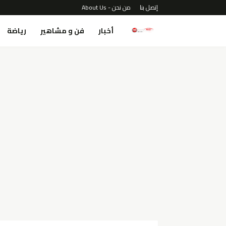
إتصل بنا
من نحن - About Us
أخبار
فن و مشاهير
رياضة