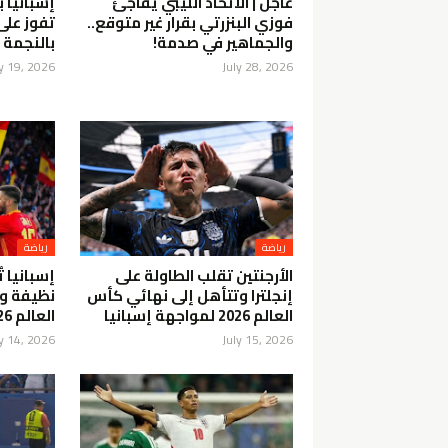
عاجل | الاتحاد الليبي يفاجئ
فوزي البنزرتي بقرار غير متوقع..
تفوز على 
والجماهير في صدمة!
بالنجمة ا
ly 19, 2026
July 28, 2026
رياضة
رياضة
الأرجنتين تقلب الطاولة على
إسبانيا 
إنجلترا وتتأهل إلى نهائي كأس
نظيفة و
العالم 2026 لمواجهة إسبانيا
العالم 2026
ly 14, 2026
July 15, 2026