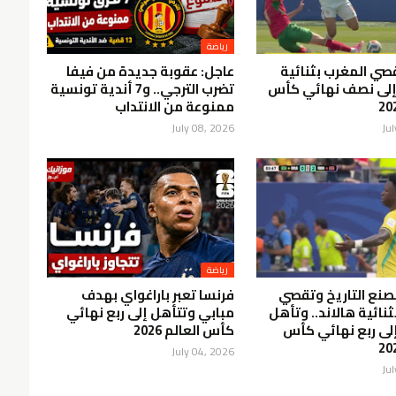
رياضة
قصي المغرب بثنائية
عاجل: عقوبة جديدة من فيفا
إلى نصف نهائي كأس
تضرب الترجي.. و7 أندية تونسية
ممنوعة من الانتداب
July 08, 2026
Ju
رياضة
تصنع التاريخ وتقصي
فرنسا تعبر باراغواي بهدف
بثنائية هالاند.. وتأهل
مبابي وتتأهل إلى ربع نهائي
لى ربع نهائي كأس
كأس العالم 2026
July 04, 2026
Ju