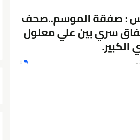
ونس : صفقة الموسم..صحف
اق سري بين علي معلول
 الكبير.
0
👁️