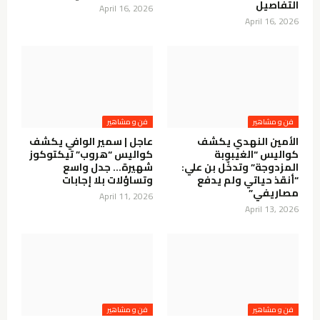
التفاصيل
April 16, 2026
April 16, 2026
فن و مشاهير
فن و مشاهير
الأمين النهدي يكشف
عاجل | سمير الوافي يكشف
كواليس “الغيبوبة
كواليس “هروب” تيكتوكوز
المزدوجة” وتدخّل بن علي:
شهيرة… جدل واسع
“أنقذ حياتي ولم يدفع
وتساؤلات بلا إجابات
مصاريفي”
April 11, 2026
April 13, 2026
فن و مشاهير
فن و مشاهير