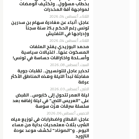
بخطاب مسؤول.. وتكثيف الومضات
لمواجهة آفة المخدرات
الثلاثاء, أغسطس 04, 2026
عاجل: أنباء عن مغادرة سهام بن سدرين
تونس رغم الحكم بـ25 سنة سجناً
وإدراجها في التفتيش
الثلاثاء, أغسطس 04, 2026
محمد البوزيدي يفتح الملفات
المسكوت عنها.. اغتيالات سياسية
وأســلحة واختراقات حساسة في تونس!
السبت, أغسطس 08, 2026
تحذير عاجل للتونسيين.. تقلبات جوية
مفاجئة تبدأ الليلة وهذه المناطق الأكثر
عرضة
الاثنين, أغسطس 03, 2026
ليلة العمر تتحول إلى كابوس.. القبض
على "العريس اللص" في ليلة زفافه بعد
سلسلة سرقات هزّت سوسة
الخميس, أغسطس 06, 2026
عاجل: انقطاع واضطرابات في توزيع مياه
الشرب بثلاث معتمديات بداية من مساء
اليوم.. و"الصوناد" تكشف موعد عودة
التزويد