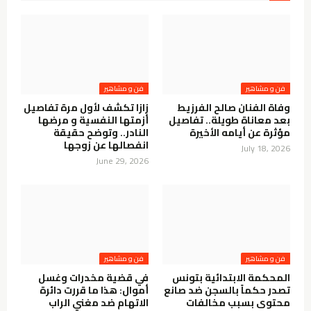
فن و مشاهير
فن و مشاهير
وفاة الفنان صالح الفرزيط
زازا تكشف لأول مرة تفاصيل
بعد معاناة طويلة.. تفاصيل
أزمتها النفسية و مرضها
مؤثرة عن أيامه الأخيرة
النادر.. وتوضح حقيقة
انفصالها عن زوجها
July 18, 2026
June 29, 2026
فن و مشاهير
فن و مشاهير
المحكمة الابتدائية بتونس
في قضية مخدرات وغسل
تصدر حكماً بالسجن ضد صانع
أموال: هذا ما قررت دائرة
محتوى بسبب مخالفات
الاتهام ضد مغني الراب