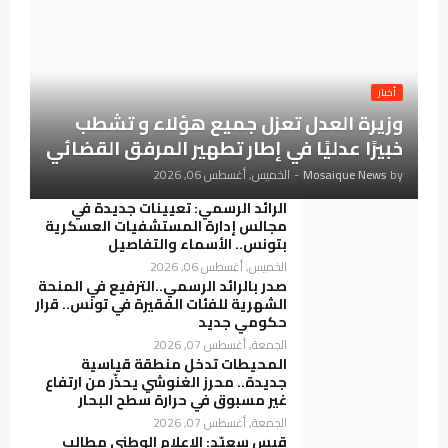
أخبار
وزيرة العدل تعزل جميع هؤلاء و تشطب
خبيرًا عدليًا في إطار تطهير المرفق القضائي
by
Mosaique News
-
الخميس, أغسطس 06, 2026
الرائد الرسمي: تعيينات جديدة في
مجالس إدارة المستشفيات العسكرية
بتونس.. الأسماء والتفاصيل
الخميس, أغسطس 06, 2026
صدر بالرائد الرسمي..الترفيع في المنحة
الشهرية للفئات الفقيرة في تونس.. قرار
حكومي جديد
الجمعة, أغسطس 07, 2026
المحيطات تدخل منطقة قياسية
جديدة.. محرز الغنوشي يحذّر من ارتفاع
غير مسبوق في حرارة سطح البحار
الجمعة, أغسطس 07, 2026
قيس سعيّد: الإعلام الوطني مطالب