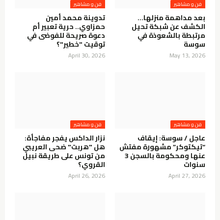
فن و مشاهير
فن و مشاهير
بعد مداهمة منزلها…
تدوينة محمد أمين
الكشف عن شبكة تحيل
حمزاوي.. حرية تعبير أم
مرتبطة بالشعوذة في
دعوة صريحة للفوضى في
سوسة
توقيت "خطير"؟
April 30, 2026
May 13, 2026
فن و مشاهير
فن و مشاهير
عاجل / سوسة: إيقاف
نزار الداكس يفجر مفاجأة:
“تيكتوكر” مشهورة مفتش
هل "هربت" ضحى العريبي
عنها ومحكومة بالسجن 3
من تونس على طريقة نبيل
سنوات
القروي؟
April 26, 2026
April 27, 2026