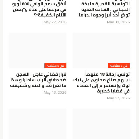
التونسية القديرة مليكة
أنفق سمير الوافي 600 أورو
الحبلاني.. الساحة الفنية
في فرنسا على فتاة و”بعض
تودّع أحد أبرز وجوه الدراما
الآثام الخفيفة”؟
May 22, 2026
May 30, 2026
فن و مشاهير
فن و مشاهير
تونس: إحالة 18 متهماً
قرار قضائي عاجل : السجن
بينهم صناع محتوى على تيك
ضد مغني الراب سامارا و هذا
توك وإنستغرام إلى القضاء
ما تقرر ضد والدته و شقيقته
في قضايا خطيرة
May 13, 2026
May 17, 2026