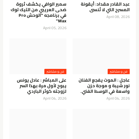
عبد القادر مقداد: أيقونة
سمير الوافي يكشف ثروة
المسرح التي لا تُنسى
ضحى العريبي من التيك توك
في برنامجه "الوحش Pro
April 08, 2026
Max"
April 05, 2026
فن و مشاهير
فن و مشاهير
عاجل : الموت يفجع الفنان
على المباشر : عادل يونس
نور شيبة و موجة حزن
يبوح لأول مرة بهذا السر
واسعة في الوسط الفني.
لزوجته كوثر الباردي
April 04, 2026
April 04, 2026