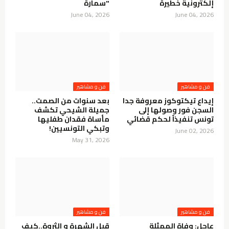
إلكترونية خطيرة
"سمارة
June 04, 2026
June 04, 2026
فن و مشاهير
فن و مشاهير
إيداع تيكتوكوز معروفة جدا
بعد سنوات من الصمت..
السجن فور وصولها إلى
جميلة الشيحي تكشف
تونس تنفيذاً لحكم قضائي
مأساة فقدان طفليها
وتبكي التونسيين!
June 02, 2026
May 31, 2026
فن و مشاهير
فن و مشاهير
عاجل: وفاة الممثلة
قبل الشهرة و الثروة..كيف