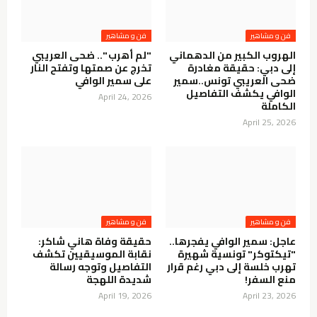
فن و مشاهير
فن و مشاهير
الهروب الكبير من الدهماني
"لم أهرب ".. ضحى العريبي
إلى دبي: حقيقة مغادرة
تخرج عن صمتها وتفتح النار
ضحى العريبي تونس..سمير
على سمير الوافي
الوافي يكشف التفاصيل
April 24, 2026
الكاملة
April 25, 2026
فن و مشاهير
فن و مشاهير
عاجل: سمير الوافي يفجرها..
حقيقة وفاة هاني شاكر:
"تيكتوكر" تونسية شهيرة
نقابة الموسيقيين تكشف
تهرب خلسة إلى دبي رغم قرار
التفاصيل وتوجه رسالة
منع السفر!
شديدة اللهجة
April 19, 2026
April 23, 2026