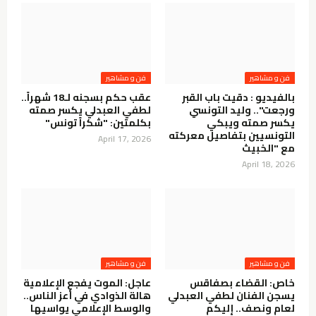
فن و مشاهير
فن و مشاهير
بالفيديو : دقيت باب القبر
عقب حكم بسجنه لـ18 شهراً..
ورجعت".. وليد التونسي
لطفي العبدلي يكسر صمته
يكسر صمته ويبكي
بكلمتين: "شكراً تونس"
التونسيين بتفاصيل معركته
April 17, 2026
مع "الخبيث
April 18, 2026
فن و مشاهير
فن و مشاهير
خاص: القضاء بصفاقس
عاجل: الموت يفجع الإعلامية
يسجن الفنان لطفي العبدلي
هالة الذوادي في أعز الناس..
لعام ونصف.. إليكم
والوسط الإعلامي يواسيها