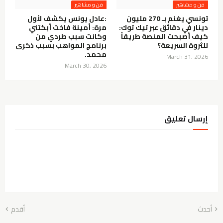
فن و مشاهير
فن و مشاهير
تونسي يغنم بـ 270 مليون
:عادل يونس يكشف لأول
دينار في دقائق عبر تيك توك:
مرة: أمينة فاخت أبكتني
كيف أصبحت المنصة طريقاً
وكانت سبب طردي من
للثروة السريعة؟
برنامج المواهب بسبب ذكرى
محمد.
March 31, 2026
March 30, 2026
إرسال تعليق
أحدث
أقدم