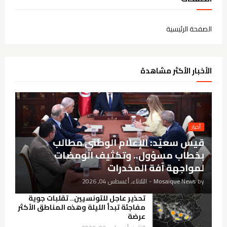
الصفحة الرئيسية
الأخبار الأكثر مشاهدة
أخيار
قيس سعيّد: الإعلام الوطني مطالب
بخطاب مسؤول.. وتكثيف الومضات
لمواجهة آفة المخدرات
by
Mosaique News
-
الثلاثاء, أغسطس 04, 2026
تحذير عاجل للتونسيين.. تقلبات جوية
مفاجئة تبدأ الليلة وهذه المناطق الأكثر
عرضة