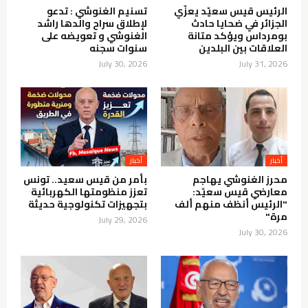
الرئيس قيس سعيّد يعزّي
تسنيم الغنوشي : تدعو
الجزائر في ضحايا حادث
لإطلاق سراح والدها راشد
بومرداس ويؤكد متانة
الغنوشي و تعويضه على
العلاقات بين البلدين
سنوات سجنه
July 30, 2026
July 31, 2026
أخبار
أخبار
محرز الغنوشي يهاجم
بأمر من قيس سعيد.. تونس
معارضي قيس سعيّد:
تعزز منظومتها الكهربائية
"الرئيس أنظف منهم ألف
بتجهيزات تكنولوجية حديثة
مرة"
July 29, 2026
July 30, 2026