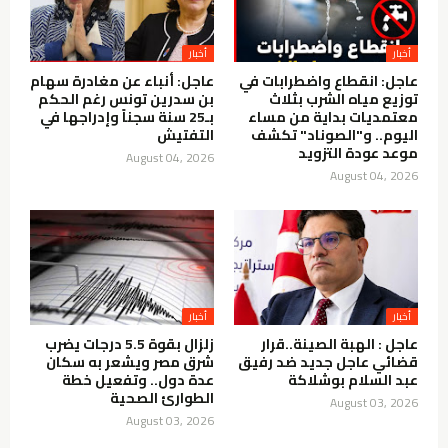
أخبار
أخبار
عاجل: انقطاع واضطرابات في
عاجل: أنباء عن مغادرة سهام
توزيع مياه الشرب بثلاث
بن سدرين تونس رغم الحكم
معتمديات بداية من مساء
بـ25 سنة سجناً وإدراجها في
اليوم.. و"الصوناد" تكشف
التفتيش
موعد عودة التزويد
August 04, 2026
August 04, 2026
أخبار
أخبار
عاجل : الهبة الصينة..قرار
زلزال بقوة 5.5 درجات يضرب
قضائي عاجل جديد ضد رفيق
شرق مصر ويشعر به سكان
عبد السلام بوشلاكة
عدة دول.. وتفعيل خطة
الطوارئ الصحية
August 03, 2026
August 03, 2026