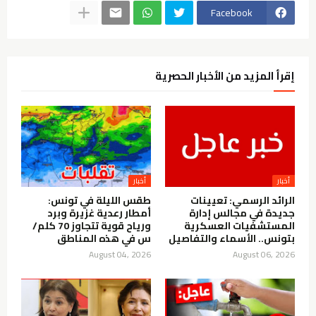
Facebook
إقرأ المزيد من الأخبار الحصرية
أخبار
أخبار
الرائد الرسمي: تعيينات
طقس الليلة في تونس:
جديدة في مجالس إدارة
أمطار رعدية غزيرة وبرد
المستشفيات العسكرية
ورياح قوية تتجاوز 70 كلم/
بتونس.. الأسماء والتفاصيل
س في هذه المناطق
August 04, 2026
August 06, 2026