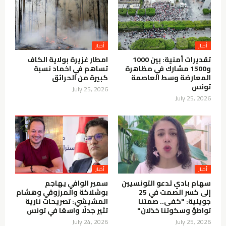
أخبار
أخبار
تقديرات أمنية: بين 1000
امطار غزيرة بولاية الكاف
و1500 مشارك في مظاهرة
تساهم في اخماد نسبة
المعارضة وسط العاصمة
كبيرة من الحرائق
تونس
July 25, 2026
July 25, 2026
أخبار
أخبار
سهام بادي تدعو التونسيين
سمير الوافي يهاجم
إلى كسر الصمت في 25
بوشلاكة والمرزوقي وهشام
جويلية: "كفى.. صمتنا
المشيشي: تصريحات نارية
تواطؤ وسكوتنا خذلان"
تثير جدلًا واسعًا في تونس
July 24, 2026
July 25, 2026