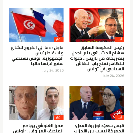
أخبار
أخبار
رئيس الحكومة السابق
عاجل : دعا الي الخروج للشارع
هشام المشيشي يثير الجدل
و اسقاط رئيس
بتصريحات من باريس.. دعوات
الجمهورية..تونس تستدعي
للتظاهر تفتح باب النقاش
سفير فرنسا حاليا
السياسي في تونس
July 24, 2026
July 24, 2026
أخبار
أخبار
قيس سعيّد لوزيرة العدل:
محرز الغنوشي يهاجم
المعركة ليست بين الأحزاب
المنصف المرزوقي: "تونس