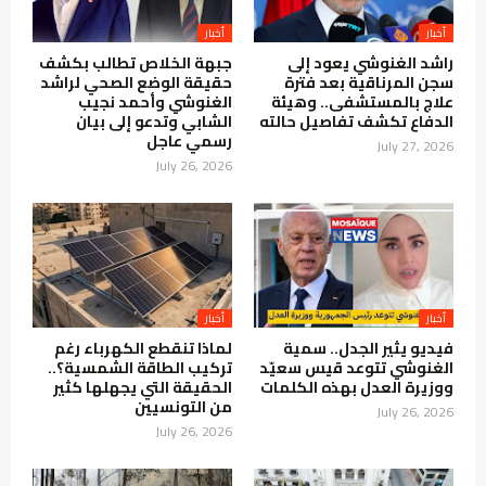
أخبار
أخبار
راشد الغنوشي يعود إلى
جبهة الخلاص تطالب بكشف
سجن المرناقية بعد فترة
حقيقة الوضع الصحي لراشد
علاج بالمستشفى.. وهيئة
الغنوشي وأحمد نجيب
الدفاع تكشف تفاصيل حالته
الشابي وتدعو إلى بيان
رسمي عاجل
July 27, 2026
July 26, 2026
أخبار
أخبار
فيديو يثير الجدل.. سمية
لماذا تنقطع الكهرباء رغم
الغنوشي تتوعد قيس سعيّد
تركيب الطاقة الشمسية؟..
ووزيرة العدل بهذه الكلمات
الحقيقة التي يجهلها كثير
من التونسيين
July 26, 2026
July 26, 2026