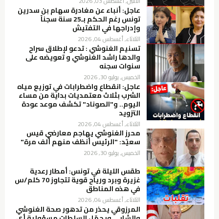
الاثنين, أغسطس 03, 2026
عاجل: أنباء عن مغادرة سهام بن سدرين
تونس رغم الحكم بـ25 سنة سجناً
وإدراجها في التفتيش
الثلاثاء, أغسطس 04, 2026
تسنيم الغنوشي : تدعو لإطلاق سراح
والدها راشد الغنوشي و تعويضه على
سنوات سجنه
الخميس, يوليو 30, 2026
عاجل: انقطاع واضطرابات في توزيع مياه
الشرب بثلاث معتمديات بداية من مساء
اليوم.. و"الصوناد" تكشف موعد عودة
التزويد
الثلاثاء, أغسطس 04, 2026
محرز الغنوشي يهاجم معارضي قيس
سعيّد: "الرئيس أنظف منهم ألف مرة"
الخميس, يوليو 30, 2026
طقس الليلة في تونس: أمطار رعدية
غزيرة وبرد ورياح قوية تتجاوز 70 كلم/س
في هذه المناطق
الثلاثاء, أغسطس 04, 2026
المرزوقي يحذر من تدهور صحة الغنوشي
والشابي ويحمّل السلطات مسؤولية أي