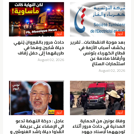
أخبار
أخبار
بعد موجة الانقطاعات.. تقرير
حادث مرور بالقيروان يُنهي
يكشف أسباب الأزمة في
حياة شابين وهما في
قطاع الكهرباء بتونس
طريقهما إلى حفل زفاف
وأرقامًا صادمة عن
August 02, 2026
استثمارات الستاغ
August 02, 2026
أخبار
أخبار
وفاة عونين من الحماية
عاجل : حركة النهضة تدعو
المدنية في حادث مرور أثناء
الي الإمضاء على عريضة
توجههما لإسناد جهود
انقذوا حياة راشد الغنوشي و