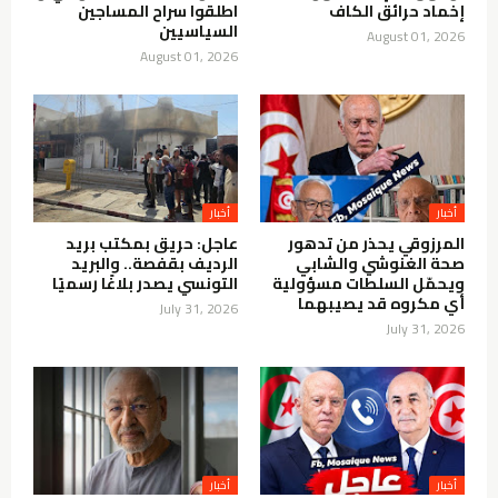
إخماد حرائق الكاف
اطلقوا سراح المساجين
السياسيين
August 01, 2026
August 01, 2026
أخبار
أخبار
المرزوقي يحذر من تدهور
عاجل: حريق بمكتب بريد
صحة الغنوشي والشابي
الرديف بقفصة.. والبريد
ويحمّل السلطات مسؤولية
التونسي يصدر بلاغًا رسميًا
أي مكروه قد يصيبهما
July 31, 2026
July 31, 2026
أخبار
أخبار