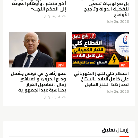
بل مع لوبيات تسعى
أكبر منكم.. وأوهام العودة
لتفكيك الدولة وتأجيج
إلى الحكم انتهت"
الأوضاع
July 24, 2026
July 24, 2026
أخبار
أخبار
انقطاع كلي للتيار الكهربائي
عفو رئاسي في تونس يشمل
على كامل البلاد…الستاغ
وديع الجريء والعياشي
تصدر هذا البلاغ العاجل
زمال.. تفاصيل القرار
بمناسبة عيد الجمهورية
July 24, 2026
July 23, 2026
إرسال تعليق