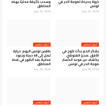
ذروة جديدة لموجة الحر في
وسحب كثيفة محليًا بهذه
تونس
المناطق
July 19, 2026
July 20, 2026
أحوال الطقس
أحوال الطقس
بشائر الخير بدأت تلوح في
طقس تونس اليوم: حرارة
الأفق..محرز الغنوشي
تصل إلى 48 درجة ورعود
يكشف عن موعد انكسار
محلية بعد الظهر في هذه
موجة الحر في تونس
المناطق
July 18, 2026
July 18, 2026
أحوال الطقس
أحوال الطقس