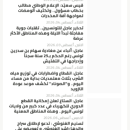
قيس سعيّد: الإعلام الوطني مطالب
بخطاب مسؤول.. وتكثيف الومضات
لمواجهة آفة المخدرات
الثلاثاء, أغسطس 04, 2026
تحذير عاجل للتونسيين.. تقلبات جوية
مفاجئة تبدأ الليلة وهذه المناطق الأكثر
عرضة
الاثنين, أغسطس 03, 2026
عاجل: أنباء عن مغادرة سهام بن سدرين
تونس رغم الحكم بـ25 سنة سجناً
وإدراجها في التفتيش
الثلاثاء, أغسطس 04, 2026
عاجل: انقطاع واضطرابات في توزيع مياه
الشرب بثلاث معتمديات بداية من مساء
اليوم.. و"الصوناد" تكشف موعد عودة
التزويد
الثلاثاء, أغسطس 04, 2026
عاجل: الستاغ تعلن إمكانية القطع
الدوري للكهرباء في عدد كبير من ولايات
تونس اليوم.. وهذه المناطق المعنية
الخميس, أغسطس 06, 2026
تسنيم الغنوشي : تدعو لإطلاق سراح
والدها راشد الغنوشي و تعويضه على