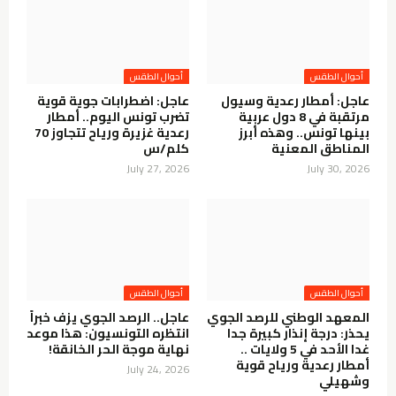
أحوال الطقس
أحوال الطقس
عاجل: أمطار رعدية وسيول
عاجل: اضطرابات جوية قوية
مرتقبة في 8 دول عربية
تضرب تونس اليوم.. أمطار
بينها تونس.. وهذه أبرز
رعدية غزيرة ورياح تتجاوز 70
المناطق المعنية
كلم/س
July 27, 2026
July 30, 2026
أحوال الطقس
أحوال الطقس
المعهد الوطني للرصد الجوي
عاجل.. الرصد الجوي يزف خبراً
يحذر: درجة إنذار كبيرة جدا
انتظره التونسيون: هذا موعد
غدا الأحد في 5 ولايات ..
نهاية موجة الحر الخانقة!
أمطار رعدية ورياح قوية
July 24, 2026
وشهيلي