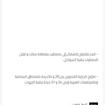
- البحر متموج بالشمال إلى مضطرب بمنطقة سرات و قليل
الاضطراب ببقية السواحل .
- تتراوح الحرارة القصوى بين 28 و 34درجة بالمناطق الساحلية
وبالمرتفعات الغربية وبين 34 و 37 درجة ببقية الجهات.
Tags
أحوال الطقس