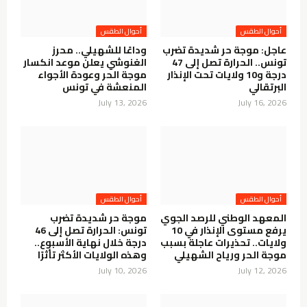
أحوال الطقس
أحوال الطقس
عاجل: موجة حر شديدة تضرب
وداعًا للشهيلي.. محرز
تونس.. الحرارة تصل إلى 47
الغنوشي يعلن موعد انكسار
درجة و10 ولايات تحت الإنذار
موجة الحر وعودة الأجواء
البرتقالي
المنعشة في تونس
July 13, 2026
July 16, 2026
أحوال الطقس
أحوال الطقس
المعهد الوطني للرصد الجوي
موجة حر شديدة تضرب
يرفع مستوى الإنذار في 10
تونس: الحرارة تصل إلى 46
ولايات.. تحذيرات عاجلة بسبب
درجة خلال نهاية الأسبوع..
موجة الحر ورياح الشهيلي
وهذه الولايات الأكثر تأثرًا
July 10, 2026
July 12, 2026