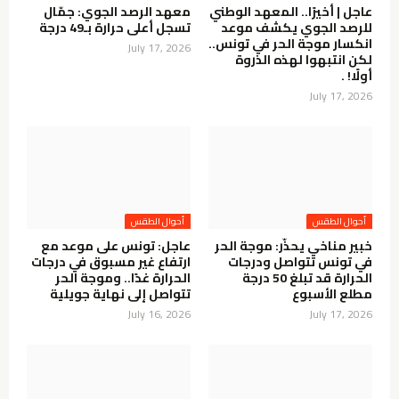
عاجل | أخيرًا.. المعهد الوطني
معهد الرصد الجوي: جمّال
للرصد الجوي يكشف موعد
تسجل أعلى حرارة بـ49 درجة
انكسار موجة الحر في تونس..
July 17, 2026
لكن انتبهوا لهذه الذروة
أولًا! .
July 17, 2026
أحوال الطقس
أحوال الطقس
خبير مناخي يحذّر: موجة الحر
عاجل: تونس على موعد مع
في تونس تتواصل ودرجات
ارتفاع غير مسبوق في درجات
الحرارة قد تبلغ 50 درجة
الحرارة غدًا.. وموجة الحر
مطلع الأسبوع
تتواصل إلى نهاية جويلية
July 16, 2026
July 17, 2026