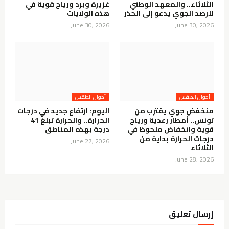
الثلاثاء.. والمعهد الوطني
غزيرة وبرد ورياح قوية في
للرصد الجوي يدعو إلى الحذر
هذه الولايات
June 30, 2026
June 30, 2026
أحوال الطقس
أحوال الطقس
منخفض جوي يقترب من
اليوم: ارتفاع جديد في درجات
تونس.. أمطار رعدية ورياح
الحرارة.. والحرارة تبلغ 41
قوية وانخفاض ملحوظ في
درجة بهذه المناطق
درجات الحرارة بداية من
June 27, 2026
الثلاثاء
June 28, 2026
إرسال تعليق