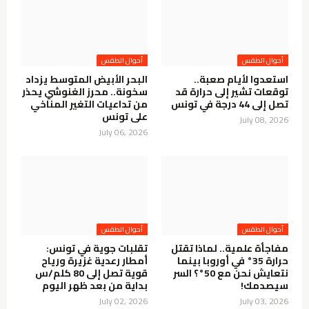
أحوال الطقس
أحوال الطقس
استعدوا لأيام صعبة..
البحر الأبيض المتوسط يزداد
توقعات تشير إلى حرارة قد
سخونة.. محرز الغنوشي يحذر
تصل إلى 44 درجة في تونس
من تداعيات التغير المناخي
على تونس
July 08, 2026
July 06, 2026
أحوال الطقس
أحوال الطقس
مفاجأة علمية.. لماذا تقتل
تقلبات جوية في تونس:
حرارة 35° في أوروبا بينما
أمطار رعدية غزيرة ورياح
نتعايش نحن مع 50°؟ السر
قوية تصل إلى 80 كلم/س
سيصدمك!
بداية من بعد ظهر اليوم
July 02, 2026
July 03, 2026