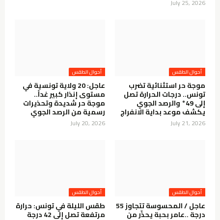
July 25, 2026
أحوال الطقس
أحوال الطقس
موجة حر استثنائية تضرب
عاجل: 20 ولاية تونسية في
تونس.. درجات الحرارة تصل
مستوى إنذار كبير غداً..
إلى 49° والرصد الجوي
موجة حر شديدة وتحذيرات
يكشف موعد بداية الانفراج
رسمية من الرصد الجوي
July 20, 2026
July 21, 2026
أحوال الطقس
أحوال الطقس
عاجل / المحسوسة تتجاوز 55
طقس الليلة في تونس: حرارة
درجة ..عامر بحبة يحذّر من
مرتفعة تصل إلى 42 درجة