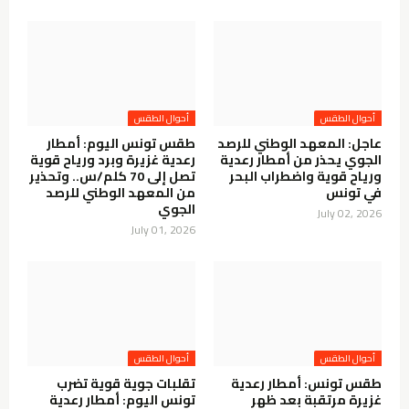
أحوال الطقس
أحوال الطقس
عاجل: المعهد الوطني للرصد
طقس تونس اليوم: أمطار
الجوي يحذر من أمطار رعدية
رعدية غزيرة وبرد ورياح قوية
ورياح قوية واضطراب البحر
تصل إلى 70 كلم/س.. وتحذير
في تونس
من المعهد الوطني للرصد
الجوي
July 02, 2026
July 01, 2026
أحوال الطقس
أحوال الطقس
طقس تونس: أمطار رعدية
تقلبات جوية قوية تضرب
غزيرة مرتقبة بعد ظهر
تونس اليوم: أمطار رعدية