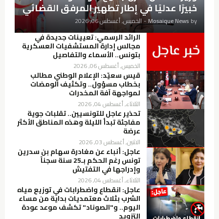
خبيرًا عدليًا في إطار تطهير المرفق القضائي
by
Mosaique News
-
الخميس, أغسطس 06, 2026
الرائد الرسمي: تعيينات جديدة في
مجالس إدارة المستشفيات العسكرية
بتونس.. الأسماء والتفاصيل
الخميس, أغسطس 06, 2026
قيس سعيّد: الإعلام الوطني مطالب
بخطاب مسؤول.. وتكثيف الومضات
لمواجهة آفة المخدرات
الثلاثاء, أغسطس 04, 2026
تحذير عاجل للتونسيين.. تقلبات جوية
مفاجئة تبدأ الليلة وهذه المناطق الأكثر
عرضة
الاثنين, أغسطس 03, 2026
عاجل: أنباء عن مغادرة سهام بن سدرين
تونس رغم الحكم بـ25 سنة سجناً
وإدراجها في التفتيش
الثلاثاء, أغسطس 04, 2026
عاجل: انقطاع واضطرابات في توزيع مياه
الشرب بثلاث معتمديات بداية من مساء
اليوم.. و"الصوناد" تكشف موعد عودة
التزويد