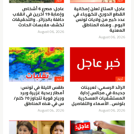
أخبار
أخبار
عاجل: الستاغ تعلن إمكانية
عاجل: مصرع 6 أشخاص
القطع الدوري للكهرباء في
وإصابة 19 آخرين في انقلاب
عدد كبير من ولايات تونس
حافلة بالجزائر.. والتحقيقات
اليوم.. وهذه المناطق
تكشف ملابسات الحادث
المعنية
August 06, 2026
August 06, 2026
أخبار
أخبار
الرائد الرسمي: تعيينات
طقس الليلة في تونس:
جديدة في مجالس إدارة
أمطار رعدية غزيرة وبرد
المستشفيات العسكرية
ورياح قوية تتجاوز 70 كلم/
بتونس.. الأسماء والتفاصيل
س في هذه المناطق
August 04, 2026
August 06, 2026