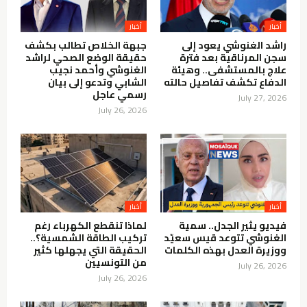
أخبار
أخبار
راشد الغنوشي يعود إلى
جبهة الخلاص تطالب بكشف
سجن المرناقية بعد فترة
حقيقة الوضع الصحي لراشد
علاج بالمستشفى.. وهيئة
الغنوشي وأحمد نجيب
الدفاع تكشف تفاصيل حالته
الشابي وتدعو إلى بيان
رسمي عاجل
July 27, 2026
July 26, 2026
أخبار
أخبار
فيديو يثير الجدل.. سمية
لماذا تنقطع الكهرباء رغم
الغنوشي تتوعد قيس سعيّد
تركيب الطاقة الشمسية؟..
ووزيرة العدل بهذه الكلمات
الحقيقة التي يجهلها كثير
من التونسيين
July 26, 2026
July 26, 2026