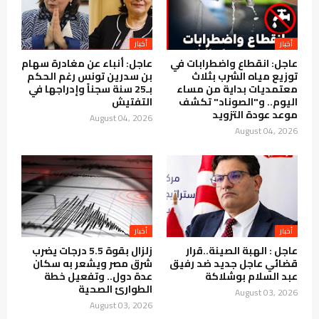
أخبار
أخبار
عاجل: انقطاع واضطرابات في
عاجل: أنباء عن مغادرة سهام
توزيع مياه الشرب بثلاث
بن سدرين تونس رغم الحكم
معتمديات بداية من مساء
بـ25 سنة سجناً وإدراجها في
اليوم.. و"الصوناد" تكشف
التفتيش
موعد عودة التزويد
August 04, 2026
August 04, 2026
أخبار
أخبار
عاجل : الهبة الصينة..قرار
زلزال بقوة 5.5 درجات يضرب
قضائي عاجل جديد ضد رفيق
شرق مصر ويشعر به سكان
عبد السلام بوشلاكة
عدة دول.. وتفعيل خطة
الطوارئ الصحية
August 03, 2026
August 03, 2026