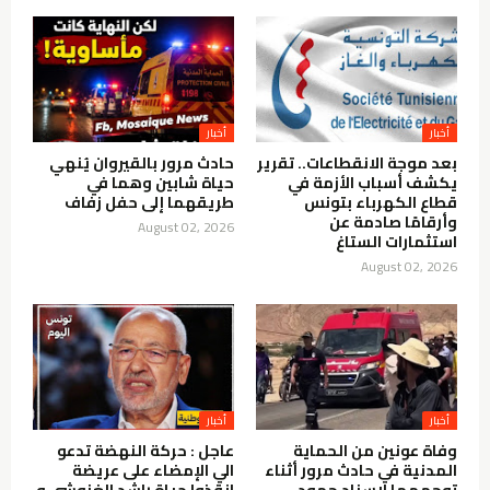
أخبار
أخبار
بعد موجة الانقطاعات.. تقرير
حادث مرور بالقيروان يُنهي
يكشف أسباب الأزمة في
حياة شابين وهما في
قطاع الكهرباء بتونس
طريقهما إلى حفل زفاف
وأرقامًا صادمة عن
August 02, 2026
استثمارات الستاغ
August 02, 2026
أخبار
أخبار
وفاة عونين من الحماية
عاجل : حركة النهضة تدعو
المدنية في حادث مرور أثناء
الي الإمضاء على عريضة
توجههما لإسناد جهود
انقذوا حياة راشد الغنوشي و