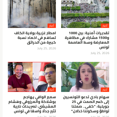
أخبار
أخبار
تقديرات أمنية: بين 1000
امطار غزيرة بولاية الكاف
و1500 مشارك في مظاهرة
تساهم في اخماد نسبة
المعارضة وسط العاصمة
كبيرة من الحرائق
تونس
July 25, 2026
July 25, 2026
أخبار
أخبار
سهام بادي تدعو التونسيين
سمير الوافي يهاجم
إلى كسر الصمت في 25
بوشلاكة والمرزوقي وهشام
جويلية: "كفى.. صمتنا
المشيشي: تصريحات نارية
تواطؤ وسكوتنا خذلان"
تثير جدلًا واسعًا في تونس
July 24, 2026
July 25, 2026