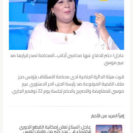
عاجل/ حضر للدفاع عنها محامين أجانب...المحكمة تصدر قرارها ضد
عبير موسي
قررت هيئة الدائرة الجناحية لدى محكمة الاستئناف بتونس حجز
ملف القضية المرفوعة ضد رئيسة الحزب الحر الدستوري عبير
موسي للمفاوضة والتصريح بالحكم لجلسة يوم 22 نوفمبر الجاري.
إقرأ المزيد من الأخبار
عاجل: الستاغ تعلن إمكانية القطع الدوري
للكهرباء في عدد كبير من ولايات تونس