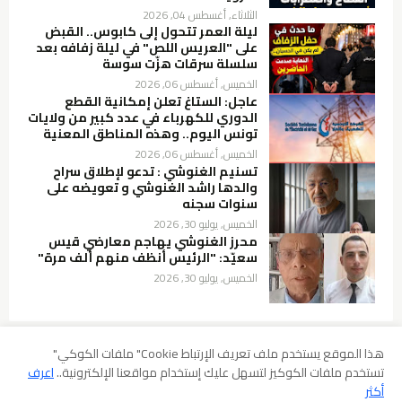
الثلاثاء, أغسطس 04, 2026
ليلة العمر تتحول إلى كابوس.. القبض
على "العريس اللص" في ليلة زفافه بعد
سلسلة سرقات هزّت سوسة
الخميس, أغسطس 06, 2026
عاجل: الستاغ تعلن إمكانية القطع
الدوري للكهرباء في عدد كبير من ولايات
تونس اليوم.. وهذه المناطق المعنية
الخميس, أغسطس 06, 2026
تسنيم الغنوشي : تدعو لإطلاق سراح
والدها راشد الغنوشي و تعويضه على
سنوات سجنه
الخميس, يوليو 30, 2026
محرز الغنوشي يهاجم معارضي قيس
سعيّد: "الرئيس أنظف منهم ألف مرة"
الخميس, يوليو 30, 2026
هذا الموقع يستخدم ملف تعريف الإرتباط Cookie" ملفات الكوكي"
تستخدم ملفات الكوكيز لتسهل عليك إستخدام مواقعنا الإلكترونية..
اعرف
سياسة الخصوصية
شروط الإستخدام
إخلاء المسؤولية
أكثر
سياسة ملفات الارتباط (Cookies)
سياسة حقوق الطبع والنشر DMCA