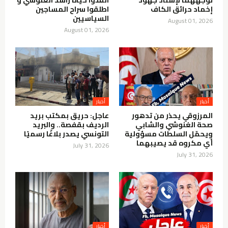
إخماد حرائق الكاف
اطلقوا سراح المساجين
السياسيين
August 01, 2026
August 01, 2026
أخبار
أخبار
المرزوقي يحذر من تدهور
عاجل: حريق بمكتب بريد
صحة الغنوشي والشابي
الرديف بقفصة.. والبريد
ويحمّل السلطات مسؤولية
التونسي يصدر بلاغًا رسميًا
أي مكروه قد يصيبهما
July 31, 2026
July 31, 2026
أخبار
أخبار