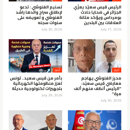
الرئيس قيس سعيّد يعزّي
تسنيم الغنوشي : تدعو
الجزائر في ضحايا حادث
لإطلاق سراح والدها راشد
بومرداس ويؤكد متانة
الغنوشي و تعويضه على
العلاقات بين البلدين
سنوات سجنه
July 30, 2026
July 31, 2026
أخبار
أخبار
محرز الغنوشي يهاجم
بأمر من قيس سعيد.. تونس
معارضي قيس سعيّد:
تعزز منظومتها الكهربائية
"الرئيس أنظف منهم ألف
بتجهيزات تكنولوجية حديثة
مرة"
July 29, 2026
July 30, 2026