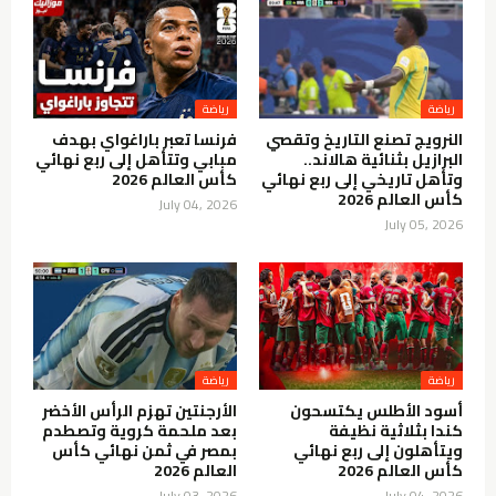
رياضة
رياضة
النرويج تصنع التاريخ وتقصي
فرنسا تعبر باراغواي بهدف
البرازيل بثنائية هالاند..
مبابي وتتأهل إلى ربع نهائي
وتأهل تاريخي إلى ربع نهائي
كأس العالم 2026
كأس العالم 2026
July 04, 2026
July 05, 2026
رياضة
رياضة
أسود الأطلس يكتسحون
الأرجنتين تهزم الرأس الأخضر
كندا بثلاثية نظيفة
بعد ملحمة كروية وتصطدم
ويتأهلون إلى ربع نهائي
بمصر في ثمن نهائي كأس
كأس العالم 2026
العالم 2026
July 03, 2026
July 04, 2026