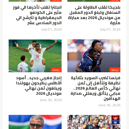
بلجيكا تقلب الطاولة على
انجلترا تقلب تأخرها الي فوز
السنغال وتبلغ الدور المقبل
مثير على الكونغو
من مونديال 2026 بعد مباراة
الديمقراطية و تترشح الي
مثيرة
الدور السادس عشر
July 01, 2026
July 01, 2026
رياضة
رياضة
فرنسا تضرب السويد بثلاثية
إنجاز مغربي جديد.. أسود
نظيفة وتتأهل إلى ثمن
الأطلس يطيحون بهولندا
نهائي كأس العالم 2026..
ويبلغون ثمن نهائي
مبابي يتألق ويعتلي صدارة
مونديال 2026
الهدافين
June 30, 2026
June 30, 2026