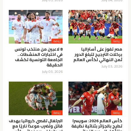
رياضة
رياضة
مصر تفوز على أستراليا
8 لاعبين من منتخب تونس
بركلات الترجيح لتبلغ الدور
في اختبارات المنشطات..
ثمن النهائي لكأس العالم
الجامعة التونسية تكشف
الحقيقة
July 03, 2026
July 03, 2026
رياضة
رياضة
كأس العالم 2026: سويسرا
البرتغال تقصي كرواتيا بهدف
تطيح بالجزائر بثنائية نظيفة
قاتل وتضرب موعدًا ناريًا مع