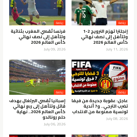
رياضة
رياضة
إنجلترا تهزم النرويج 2-1
فرنسا تُقصي المغرب بثنائية
وتتأهل إلى نصف نهائي
وتتأهل إلى نصف نهائي
كأس العالم 2026
كأس العالم 2026
July 09, 2026
July 11, 2026
رياضة
رياضة
عاجل: عقوبة جديدة من فيفا
إسبانيا تُقصي البرتغال بهدف
تضرب الترجي.. و7 أندية
قاتل وتتأهل إلى ربع نهائي
تونسية ممنوعة من الانتداب
كأس العالم 2026.. نهاية
حلم رونالدو
July 08, 2026
July 06, 2026