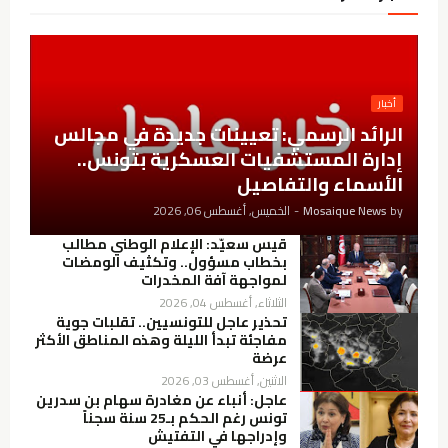
أخبار
الرائد الرسمي: تعيينات جديدة في مجالس
إدارة المستشفيات العسكرية بتونس..
الأسماء والتفاصيل
by
Mosaique News
-
الخميس, أغسطس 06, 2026
قيس سعيّد: الإعلام الوطني مطالب
بخطاب مسؤول.. وتكثيف الومضات
لمواجهة آفة المخدرات
الثلاثاء, أغسطس 04, 2026
تحذير عاجل للتونسيين.. تقلبات جوية
مفاجئة تبدأ الليلة وهذه المناطق الأكثر
عرضة
الاثنين, أغسطس 03, 2026
عاجل: أنباء عن مغادرة سهام بن سدرين
تونس رغم الحكم بـ25 سنة سجناً
وإدراجها في التفتيش