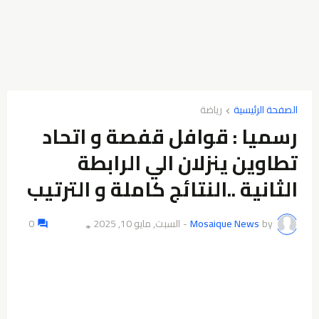
الصفحة الرئيسية
رياضة
رسميا : قوافل قفصة و اتحاد
تطاوين ينزلان الي الرابطة
الثانية ..النتائج كاملة و الترتيب
by
Mosaique News
-
السبت, مايو 10, 2025
0
👁️