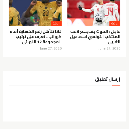
رياضة
رياضة
عاجل : الموت يفـ،جـ،ـع لاعب
غانا تتأهل رغم الخسارة أمام
المنتخب التونسي اسماعيل
كرواتيا.. تعرف على ترتيب
الغربي.
المجموعة 12 النهائي
June 27, 2026
June 27, 2026
إرسال تعليق