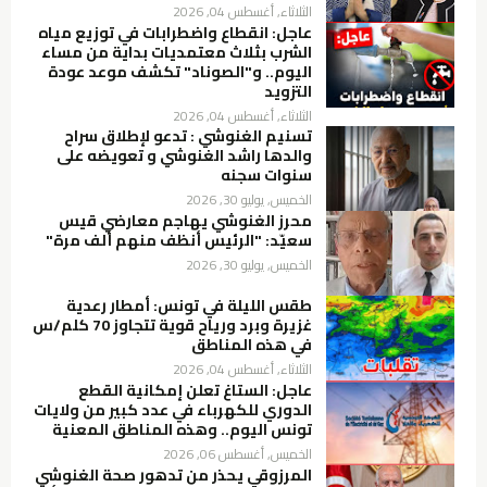
الثلاثاء, أغسطس 04, 2026
عاجل: انقطاع واضطرابات في توزيع مياه
الشرب بثلاث معتمديات بداية من مساء
اليوم.. و"الصوناد" تكشف موعد عودة
التزويد
الثلاثاء, أغسطس 04, 2026
تسنيم الغنوشي : تدعو لإطلاق سراح
والدها راشد الغنوشي و تعويضه على
سنوات سجنه
الخميس, يوليو 30, 2026
محرز الغنوشي يهاجم معارضي قيس
سعيّد: "الرئيس أنظف منهم ألف مرة"
الخميس, يوليو 30, 2026
طقس الليلة في تونس: أمطار رعدية
غزيرة وبرد ورياح قوية تتجاوز 70 كلم/س
في هذه المناطق
الثلاثاء, أغسطس 04, 2026
عاجل: الستاغ تعلن إمكانية القطع
الدوري للكهرباء في عدد كبير من ولايات
تونس اليوم.. وهذه المناطق المعنية
الخميس, أغسطس 06, 2026
المرزوقي يحذر من تدهور صحة الغنوشي