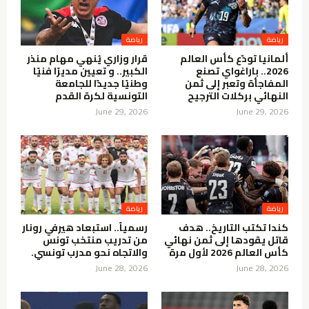
رياضة
رياضة
ألمانيا تودّع كأس العالم
قرار وزاري يُنهي مهام منذر
2026.. باراغواي تصنع
الكبير.. و تعيين مديرًا فنيًا
المفاجأة وتعبر إلى ثمن
وطنيًا جديدًا للجامعة
النهائي بركلات الترجيح
التونسية لكرة القدم
June 29, 2026
June 29, 2026
رياضة
رياضة
كندا تكتب التاريخ.. هدف
رسمياً.. استبعاد هيرفي رونار
قاتل يقودها إلى ثمن نهائي
من تدريب منتخب تونس
كأس العالم 2026 لأول مرة
والاتجاه نحو مدرب تونسي.
June 28, 2026
June 28, 2026