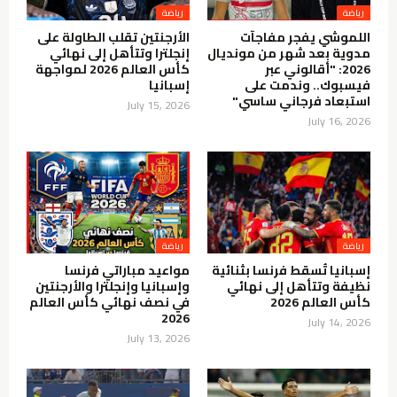
رياضة
رياضة
اللموشي يفجر مفاجآت
الأرجنتين تقلب الطاولة على
مدوية بعد شهر من مونديال
إنجلترا وتتأهل إلى نهائي
2026: "أقالوني عبر
كأس العالم 2026 لمواجهة
فيسبوك.. وندمت على
إسبانيا
استبعاد فرجاني ساسي"
July 15, 2026
July 16, 2026
رياضة
رياضة
إسبانيا تُسقط فرنسا بثنائية
مواعيد مباراتي فرنسا
نظيفة وتتأهل إلى نهائي
وإسبانيا وإنجلترا والأرجنتين
كأس العالم 2026
في نصف نهائي كأس العالم
2026
July 14, 2026
July 13, 2026