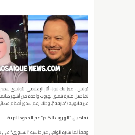
تونس - موزاييك نيوز- أثار الإعلامي التونسي سمير
تفاصيل مثيرة تتعلق بهروب واحدة من أشهر صانعات
غير قانونية ("حارقة")، وذلك رغم صدور أحكام قضا
تفاصيل "الهروب الكبير" عبر الحدود البرية
وفقاً لما نشره الوافي عبر خاصية "الستوري" على ح