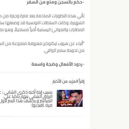
-
حكم بالسجن ومنع من السفر
الشهيرة. وكانت السلطات التونسية قد وضعتها سا
المطارات والموانئ الرسمية أمراً مستحيلاً، وهو ما
"أنباء عن هروب تيكتوكرز معروفة ممنوعة من الس
من تدوينة سمير الوافي.
-
ردود الأفعال وضجة واسعة
إقرأ المزيد من الأخبار
بسبب إبنة أخيه ذكرى الشابي : ع
الرزاق الشابي ينهار باكيا على
المباشر و يكشف هذا السر لأول
مرة .(فيديو)