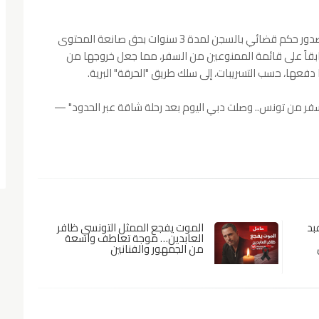
تأتي هذه التطورات الصادمة بعد فترة وجيزة من صدور حكم قضائي بالسجن لمدة 3 سنوات بحق صانعة المحتوى
بقاً على قائمة الممنوعين من السفر، مما جعل خروجها من
 دفعها، حسب التسريبات، إلى سلك طريق "الحرقة" البرية.
فر من تونس.. وصلت دبي اليوم بعد رحلة شاقة عبر الحدود" —
بد
الموت يفجع الممثل التونسي ظافر
العابدين… موجة تعاطف واسعة
من الجمهور والفنانين