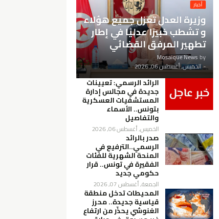
أخبار
وزيرة العدل تعزل جميع هؤلاء
و تشطب خبيرًا عدليًا في إطار
تطهير المرفق القضائي
Mosaique News
by
-
الخميس, أغسطس 06, 2026
الرائد الرسمي: تعيينات
جديدة في مجالس إدارة
المستشفيات العسكرية
بتونس.. الأسماء
والتفاصيل
الخميس, أغسطس 06, 2026
صدر بالرائد
الرسمي..الترفيع في
المنحة الشهرية للفئات
الفقيرة في تونس.. قرار
حكومي جديد
الجمعة, أغسطس 07, 2026
المحيطات تدخل منطقة
قياسية جديدة.. محرز
الغنوشي يحذّر من ارتفاع