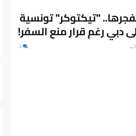
فجرها.. "تيكتوكر" تونسية
 دبي رغم قرار منع السفر!
0
👁️