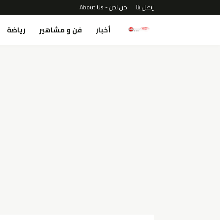
إتصل بنا
من نحن - About Us
أخبار
فن و مشاهير
رياضة