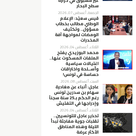
غير مسبوق في حرارة
سطح البحار
الجمعة, أغسطس 07, 2026
قيس سعيّد: الإعلام
الوطني مطالب بخطاب
مسؤول.. وتكثيف
الومضات لمواجهة آفة
المخدرات
الثلاثاء, أغسطس 04, 2026
محمد البوزيدي يفتح
الملفات المسكوت عنها..
اغتيالات سياسية
وأســلحة واختراقات
حساسة في تونس!
السبت, أغسطس 08, 2026
عاجل: أنباء عن مغادرة
سهام بن سدرين تونس
رغم الحكم بـ25 سنة سجناً
وإدراجها في التفتيش
الثلاثاء, أغسطس 04, 2026
تحذير عاجل للتونسيين..
تقلبات جوية مفاجئة تبدأ
الليلة وهذه المناطق
الأكثر عرضة