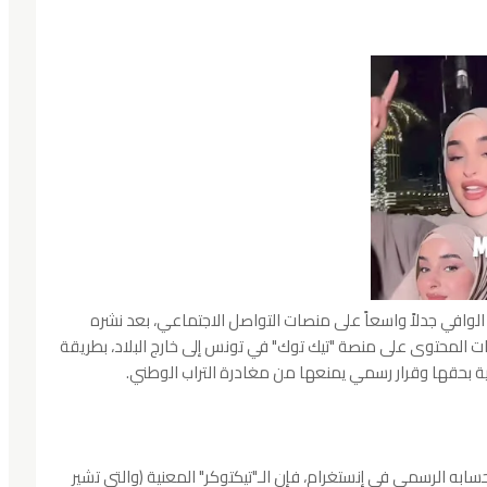
 الوافي جدلاً واسعاً على منصات التواصل الاجتماعي، بعد نشره
 المحتوى على منصة "تيك توك" في تونس إلى خارج البلاد، بطريقة
ئية بحقها وقرار رسمي يمنعها من مغادرة التراب الوطني.
سابه الرسمي في إنستغرام، فإن الـ"تيكتوكر" المعنية (والتي تشير