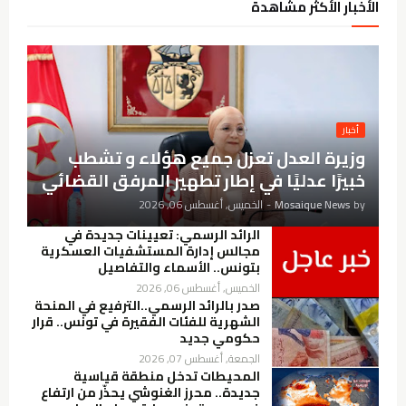
الأخبار الأكثر مشاهدة
أخبار
وزيرة العدل تعزل جميع هؤلاء و تشطب
خبيرًا عدليًا في إطار تطهير المرفق القضائي
by
Mosaique News
-
الخميس, أغسطس 06, 2026
الرائد الرسمي: تعيينات جديدة في
مجالس إدارة المستشفيات العسكرية
بتونس.. الأسماء والتفاصيل
الخميس, أغسطس 06, 2026
صدر بالرائد الرسمي..الترفيع في المنحة
الشهرية للفئات الفقيرة في تونس.. قرار
حكومي جديد
الجمعة, أغسطس 07, 2026
المحيطات تدخل منطقة قياسية
جديدة.. محرز الغنوشي يحذّر من ارتفاع