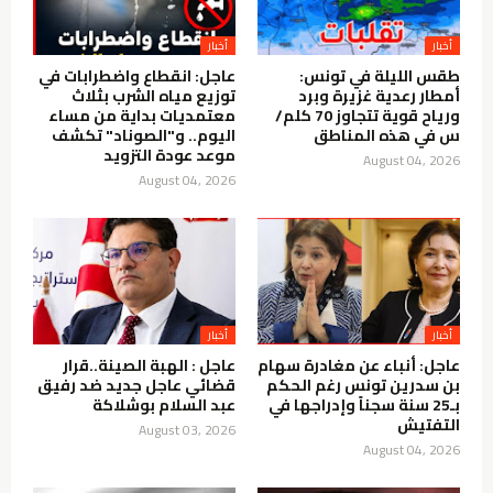
أخبار
أخبار
طقس الليلة في تونس:
عاجل: انقطاع واضطرابات في
أمطار رعدية غزيرة وبرد
توزيع مياه الشرب بثلاث
ورياح قوية تتجاوز 70 كلم/
معتمديات بداية من مساء
س في هذه المناطق
اليوم.. و"الصوناد" تكشف
موعد عودة التزويد
August 04, 2026
August 04, 2026
أخبار
أخبار
عاجل: أنباء عن مغادرة سهام
عاجل : الهبة الصينة..قرار
بن سدرين تونس رغم الحكم
قضائي عاجل جديد ضد رفيق
بـ25 سنة سجناً وإدراجها في
عبد السلام بوشلاكة
التفتيش
August 03, 2026
August 04, 2026