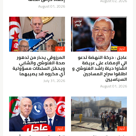
August 02, 2026
August 01, 2026
أخبار
أخبار
عاجل : حركة النهضة تدعو
المرزوقي يحذر من تدهور
الي الإمضاء على عريضة
صحة الغنوشي والشابي
انقذوا حياة راشد الغنوشي و
ويحمّل السلطات مسؤولية
اطلقوا سراح المساجين
أي مكروه قد يصيبهما
السياسيين
July 31, 2026
August 01, 2026
أخبار
أخبار