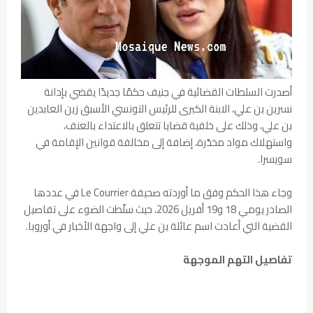
أصدرت السلطات القضائية في جنيف حكمًا جديدًا يقضي بإدانة
نسرين بن علي، الابنة الكبرى للرئيس التونسي الأسبق زين العابدين
بن علي، وذلك على خلفية قضايا تتعلق بالاعتداء بالعنف،
واستهلاك مواد مخدّرة، إضافة إلى مخالفة قوانين الإقامة في
سويسرا.
وجاء هذا الحكم وفق ما أوردته صحيفة Le Courrier في عددها
الصادر يومي 18 و19 أفريل 2026، حيث سلّطت الضوء على تفاصيل
القضية التي أعادت اسم عائلة بن علي إلى واجهة الأخبار في أوروبا.
تفاصيل التهم الموجهة