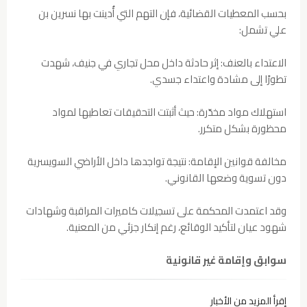
بحسب المعطيات القضائية، فإن التهم التي أُدينت بها نسرين بن
علي تشمل:
الاعتداء بالعنف: إثر حادثة داخل محل تجاري في جنيف، شهدت
تطورًا إلى مشادة واعتداء جسدي.
استهلاك مواد مخدّرة: حيث أثبتت التحقيقات تعاطيها لمواد
محظورة بشكل متكرر.
مخالفة قوانين الإقامة: نتيجة تواجدها داخل الأراضي السويسرية
دون تسوية وضعها القانوني.
وقد اعتمدت المحكمة على تسجيلات كاميرات المراقبة وشهادات
شهود عيان لتأكيد الوقائع، رغم إنكار جزئي من المعنية.
سوابق وإقامة غير قانونية
إقرأ المزيد من الأخبار