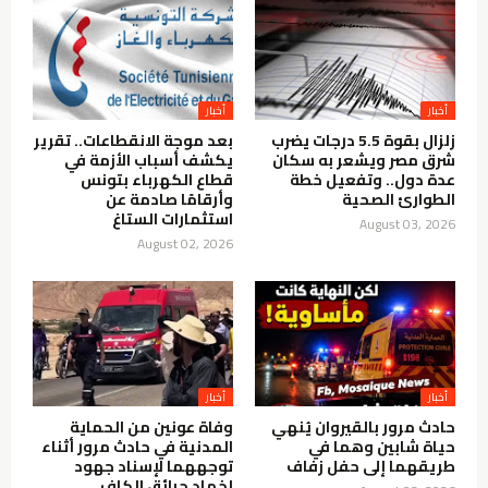
أخبار
أخبار
زلزال بقوة 5.5 درجات يضرب
بعد موجة الانقطاعات.. تقرير
شرق مصر ويشعر به سكان
يكشف أسباب الأزمة في
عدة دول.. وتفعيل خطة
قطاع الكهرباء بتونس
الطوارئ الصحية
وأرقامًا صادمة عن
استثمارات الستاغ
August 03, 2026
August 02, 2026
أخبار
أخبار
حادث مرور بالقيروان يُنهي
وفاة عونين من الحماية
حياة شابين وهما في
المدنية في حادث مرور أثناء
طريقهما إلى حفل زفاف
توجههما لإسناد جهود
إخماد حرائق الكاف