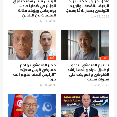
عاجل: حريق بمكتب بريد
الرئيس قيس سعيّد يعزّي
الرديف بقفصة.. والبريد
الجزائر في ضحايا حادث
التونسي يصدر بلاغًا رسميًا
بومرداس ويؤكد متانة
العلاقات بين البلدين
July 31, 2026
July 31, 2026
أخبار
أخبار
تسنيم الغنوشي : تدعو
محرز الغنوشي يهاجم
لإطلاق سراح والدها راشد
معارضي قيس سعيّد:
الغنوشي و تعويضه على
"الرئيس أنظف منهم ألف
سنوات سجنه
مرة"
July 30, 2026
July 30, 2026