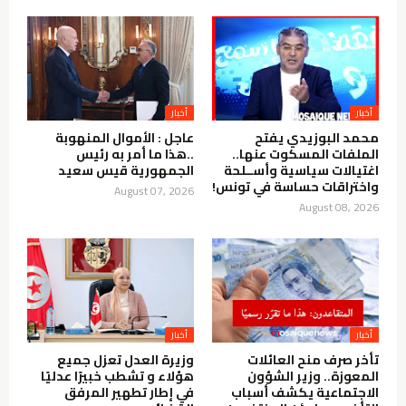
أخبار
أخبار
محمد البوزيدي يفتح
عاجل : الأموال المنهوبة
الملفات المسكوت عنها..
..هذا ما أمر به رئيس
اغتيالات سياسية وأســلحة
الجمهورية قيس سعيد
واختراقات حساسة في تونس!
August 07, 2026
August 08, 2026
أخبار
أخبار
تأخر صرف منح العائلات
وزيرة العدل تعزل جميع
المعوزة.. وزير الشؤون
هؤلاء و تشطب خبيرًا عدليًا
الاجتماعية يكشف أسباب
في إطار تطهير المرفق