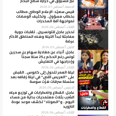
غير مسبوق في حرارة سطح البحار
الجمعة, أغسطس 07, 2026
قيس سعيّد: الإعلام الوطني مطالب
بخطاب مسؤول.. وتكثيف الومضات
لمواجهة آفة المخدرات
الثلاثاء, أغسطس 04, 2026
تحذير عاجل للتونسيين.. تقلبات جوية
مفاجئة تبدأ الليلة وهذه المناطق الأكثر
عرضة
الاثنين, أغسطس 03, 2026
عاجل: أنباء عن مغادرة سهام بن سدرين
تونس رغم الحكم بـ25 سنة سجناً
وإدراجها في التفتيش
الثلاثاء, أغسطس 04, 2026
ليلة العمر تتحول إلى كابوس.. القبض
على "العريس اللص" في ليلة زفافه بعد
سلسلة سرقات هزّت سوسة
الخميس, أغسطس 06, 2026
عاجل: انقطاع واضطرابات في توزيع مياه
الشرب بثلاث معتمديات بداية من مساء
اليوم.. و"الصوناد" تكشف موعد عودة
التزويد
الثلاثاء, أغسطس 04, 2026