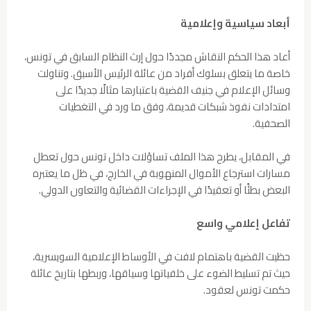
أبعاد سياسية وإعلامية
أعاد هذا الحكم النقاش مجددًا حول إرث النظام السابق في تونس،
خاصة ما يتعلق بسلوك أفراد من عائلة الرئيس الأسبق. وتناولت
وسائل الإعلام في جنيف القضية باعتبارها مثالًا جديدًا على
امتدادات نفوذ شبكات قديمة، وفق ما ورد في التغطيات
الصحفية.
في المقابل، يطرح هذا الملف تساؤلات داخل تونس حول تعطل
مسارات استرجاع الأموال المنهوبة في الخارج، في ظل ما يعتبره
البعض بطئًا أو تعقيدًا في الإجراءات القضائية والتعاون الدولي.
تفاعل إعلامي واسع
حظيت القضية باهتمام لافت في الأوساط الإعلامية السويسرية،
حيث تم تسليط الضوء على خلفياتها وسياقها، وربطها بتاريخ عائلة
حكمت تونس لعقود.