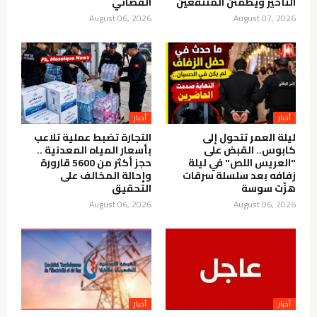
التأخير ويطمئن المنتفعين
القضائي
August 06, 2026
August 07, 2026
أخبار
أخبار
ليلة العمر تتحول إلى
التجارة تضبط عملية تلاعب
كابوس.. القبض على
بأسعار المياه المعدنية ..
"العريس اللص" في ليلة
حجز أكثر من 5600 قارورة
زفافه بعد سلسلة سرقات
وإحالة المخالف على
هزّت سوسة
التحقيق
August 06, 2026
August 06, 2026
أخبار
أخبار