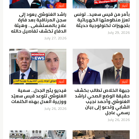
أخبار
أخبار
بأمر من قيس سعيد.. تونس
راشد الغنوشي يعود إلى
تعزز منظومتها الكهربائية
سجن المرناقية بعد فترة
بتجهيزات تكنولوجية حديثة
علاج بالمستشفى.. وهيئة
الدفاع تكشف تفاصيل حالته
July 29, 2026
July 27, 2026
أخبار
أخبار
جبهة الخلاص تطالب بكشف
فيديو يثير الجدل.. سمية
حقيقة الوضع الصحي لراشد
الغنوشي تتوعد قيس سعيّد
الغنوشي وأحمد نجيب
ووزيرة العدل بهذه الكلمات
الشابي وتدعو إلى بيان
July 26, 2026
رسمي عاجل
July 26, 2026