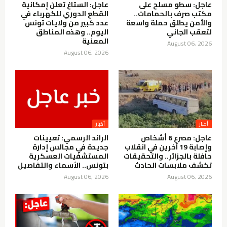
عاجل: سطو مسلح على
عاجل: الستاغ تعلن إمكانية
مكتب صرف بالحمامات..
القطع الدوري للكهرباء في
والأمن يطلق حملة واسعة
عدد كبير من ولايات تونس
لتعقب الجاني
اليوم.. وهذه المناطق
المعنية
August 06, 2026
August 06, 2026
أخبار
أخبار
عاجل: مصرع 6 أشخاص
الرائد الرسمي: تعيينات
وإصابة 19 آخرين في انقلاب
جديدة في مجالس إدارة
حافلة بالجزائر.. والتحقيقات
المستشفيات العسكرية
تكشف ملابسات الحادث
بتونس.. الأسماء والتفاصيل
August 06, 2026
August 06, 2026