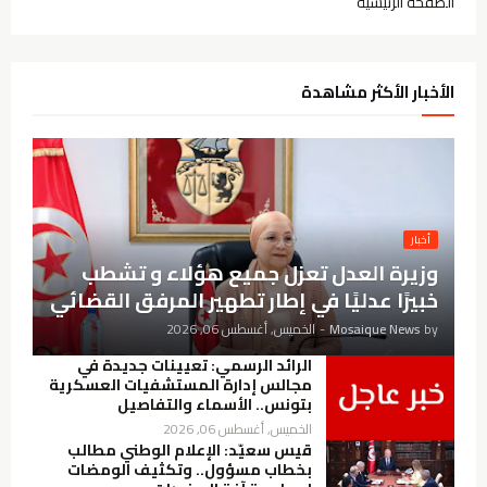
الصفحة الرئيسية
الأخبار الأكثر مشاهدة
أخبار
وزيرة العدل تعزل جميع هؤلاء و تشطب
خبيرًا عدليًا في إطار تطهير المرفق القضائي
by
Mosaique News
-
الخميس, أغسطس 06, 2026
الرائد الرسمي: تعيينات جديدة في
مجالس إدارة المستشفيات العسكرية
بتونس.. الأسماء والتفاصيل
الخميس, أغسطس 06, 2026
قيس سعيّد: الإعلام الوطني مطالب
بخطاب مسؤول.. وتكثيف الومضات