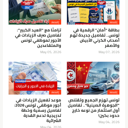
إقتصاد
إقتصاد
بطاقة “أمان” الرقمية في
تزامنًا مع "العيد الكبير":
تونس.. تفاصيل جديدة تهم
تفاصيل صرف الزيادات في
أصحاب الكرني الأبيض
الأجور لموظفي تونس
والأصفر
والمتقاعدين
May 05, 2026
May 07, 2026
إقتصاد
إقتصاد
تونس تهزم الجميع وتقتنص
موعد تفعيل الزيادات في
"الجوهرة الصينية".. تفاصيل
أجور موظفي تونس 2026:
أول استثمار من نوعه خارج
تفاصيل رسمية وخطة
حدود بكين!
تدريجية لدعم القدرة
الشرائية
May 04, 2026
May 04, 2026