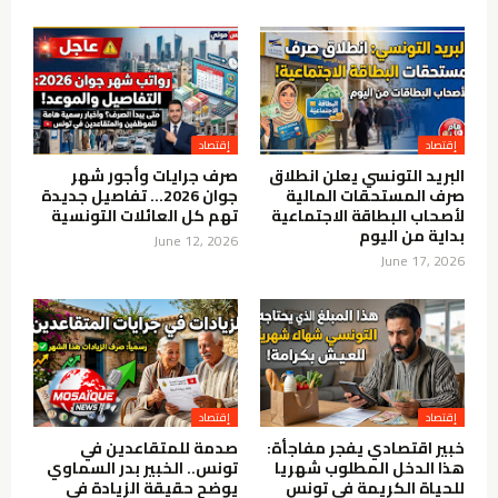
إقتصاد
إقتصاد
البريد التونسي يعلن انطلاق
صرف جرايات وأجور شهر
صرف المستحقات المالية
جوان 2026… تفاصيل جديدة
لأصحاب البطاقة الاجتماعية
تهم كل العائلات التونسية
بداية من اليوم
June 12, 2026
June 17, 2026
إقتصاد
إقتصاد
خبير اقتصادي يفجر مفاجأة:
صدمة للمتقاعدين في
هذا الدخل المطلوب شهريا
تونس.. الخبير بدر السماوي
للحياة الكريمة في تونس
يوضح حقيقة الزيادة في