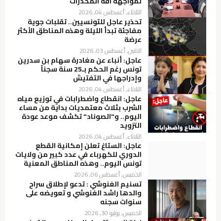
لمواجهة آفة المخدرات
الثلاثاء, أغسطس 04, 2026
تحذير عاجل للتونسيين.. تقلبات جوية
مفاجئة تبدأ الليلة وهذه المناطق الأكثر
عرضة
الاثنين, أغسطس 03, 2026
عاجل: أنباء عن مغادرة سهام بن سدرين
تونس رغم الحكم بـ25 سنة سجناً
وإدراجها في التفتيش
الثلاثاء, أغسطس 04, 2026
عاجل: انقطاع واضطرابات في توزيع مياه
الشرب بثلاث معتمديات بداية من مساء
اليوم.. و"الصوناد" تكشف موعد عودة
التزويد
الثلاثاء, أغسطس 04, 2026
عاجل: الستاغ تعلن إمكانية القطع
الدوري للكهرباء في عدد كبير من ولايات
تونس اليوم.. وهذه المناطق المعنية
الخميس, أغسطس 06, 2026
تسنيم الغنوشي : تدعو لإطلاق سراح
والدها راشد الغنوشي و تعويضه على
سنوات سجنه
الخميس, يوليو 30, 2026