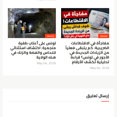
إقتصاد
إقتصاد
مفاجأة في الاقتطاعات
تونس على أعتاب طفرة
الضريبية: كم يتبقى فعلياً
منجمية: اكتشاف استثنائي
من الزيادات الجديدة في
للنحاس والفضة والزنك في
الأجور في تونس؟ قراءة
هذه الولاية
تحليلية تكشف الأرقام
May 04, 2026
May 04, 2026
إرسال تعليق