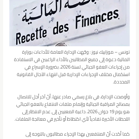
تونس – موزاييك نيوز : وجّهت الإدارة العامة للأداءات بوزارة
المالية دعوة إلى جميع المطالبين بالأداء الراغبين في الاستفادة
من إجراءات العفو الجبائي لسنة 2026، بضرورة الإسراع في
استكمال مختلف الإجراءات الإدارية قبل انتهاء الآجال القانونية
المحددة.
وأوضحت الإدارة، في بلاغ رسمي صادر عنها، أنّ آخر أجل للاتصال
بمصالح المراقبة الجبائية وإتمام ملفات الانتفاع بالعفو الجبائي
هو يوم 19 جوان 2026، داعية المعنيين إلى عدم الانتظار إلى
اللحظات الأخيرة تفادياً لأي اكتظاظ أو تأخير في معالجة الملفات.
كما أكدت أنّ المنتفعين بهذا الإجراء مطالبون بالتوجه إلى