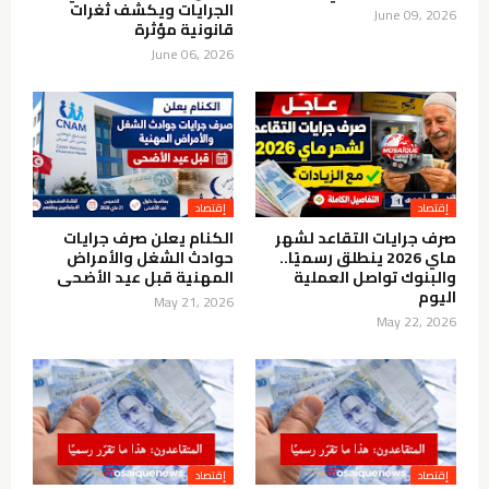
الجرايات ويكشف ثغرات
June 09, 2026
قانونية مؤثرة
June 06, 2026
إقتصاد
إقتصاد
صرف جرايات التقاعد لشهر
الكنام يعلن صرف جرايات
ماي 2026 ينطلق رسميًا..
حوادث الشغل والأمراض
والبنوك تواصل العملية
المهنية قبل عيد الأضحى
اليوم
May 21, 2026
May 22, 2026
إقتصاد
إقتصاد