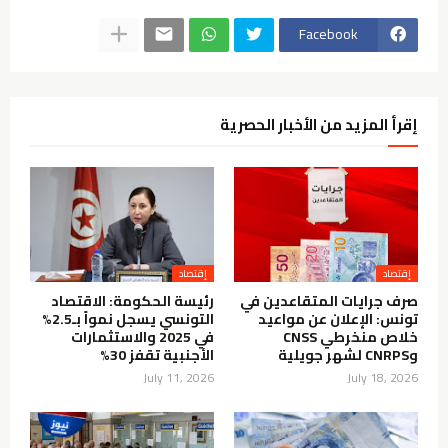
Facebook
إقرأ المزيد من الأخبار الحصرية
إقتصاد
إقتصاد
صرف جرايات المتقاعدين في
رئيسة الحكومة: الاقتصاد
تونس: الإعلان عن مواعيد
التونسي يسجل نمواً بـ2.5%
خلاص منخرطي CNSS
في 2025 والاستثمارات
وCNRPS لشهر جويلية
الأجنبية تقفز 30%
July 11, 2026
July 18, 2026