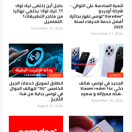
للمرة السادسة على التوالي :
عاجل أين إختفى تيك توك
شركة أوريدو
؟؟..تيك توك’ يختفي نهائيا
"Ooredoo"تونس تفوز بجائزة
من متاجر التطبيقات؟
أفضل خدمة للحرفاء لسنة
.التفاصيل
2025
December 13, 2024
December 21, 2024
تكنولوجيا
تكنولوجيا
الجديد في تونس: هاتف
انطلاق تسويق خدمات الجيل
ذكي Xiaomi redmi 14c
الخامس "5G" للهاتف الجوال
..هذه مميزاته و سعره
في تونس بداية من هذا
التاريخ .
November 24, 2024
August 12, 2024