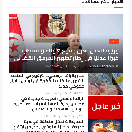
الأخبار الأكثر مشاهدة
أخبار
وزيرة العدل تعزل جميع هؤلاء و تشطب
خبيرًا عدليًا في إطار تطهير المرفق القضائي
by
Mosaique News
-
الخميس, أغسطس 06, 2026
صدر بالرائد الرسمي..الترفيع في المنحة
الشهرية للفئات الفقيرة في تونس.. قرار
حكومي جديد
الجمعة, أغسطس 07, 2026
الرائد الرسمي: تعيينات جديدة في
مجالس إدارة المستشفيات العسكرية
بتونس.. الأسماء والتفاصيل
الخميس, أغسطس 06, 2026
المحيطات تدخل منطقة قياسية
جديدة.. محرز الغنوشي يحذّر من ارتفاع