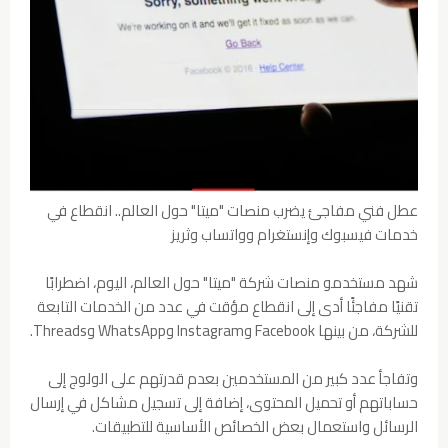
عطل فني مفاجئ يضرب منصات "ميتا" حول العالم.. انقطاع في
خدمات فيسبوك وإنستغرام وواتساب وثريز
شهد مستخدمو منصات شركة "ميتا" حول العالم، اليوم، اضطرابًا
تقنيًا مفاجئًا أدى إلى انقطاع مؤقت في عدد من الخدمات التابعة
للشركة، من بينها Facebook وInstagram وWhatsApp وThreads.
وتفاجأ عدد كبير من المستخدمين بعدم قدرتهم على الولوج إلى
حساباتهم أو تحميل المحتوى، إضافة إلى تسجيل مشاكل في إرسال
الرسائل واستعمال بعض الخصائص الأساسية للتطبيقات.