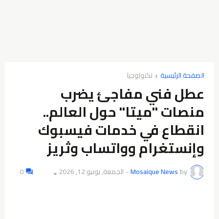
الصفحة الرئيسية
تكنولوجيا
عطل فني مفاجئ يضرب
منصات "ميتا" حول العالم..
انقطاع في خدمات فيسبوك
وإنستغرام وواتساب وثريز
by
Mosaique News
-
الجمعة, يونيو 12, 2026
0
👁️