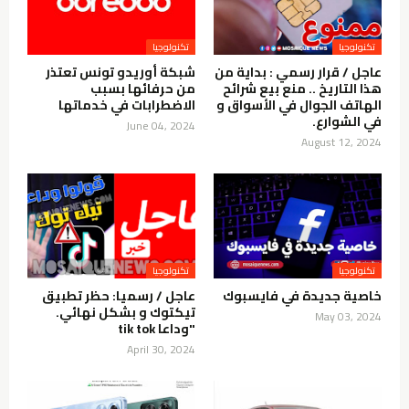
تكنولوجيا
تكنولوجيا
عاجل / قرار رسمي : بداية من
شبكة أوريدو تونس تعتذر
هذا التاريخ .. منع بيع شرائح
من حرفائها بسبب
الهاتف الجوال في الأسواق و
الاضطرابات في خدماتها
في الشوارع.
June 04, 2024
August 12, 2024
تكنولوجيا
تكنولوجيا
خاصية جديدة في فايسبوك
عاجل / رسميا: حظر تطبيق
تيكتوك و بشكل نهائي.
May 03, 2024
"وداعا tik tok
April 30, 2024