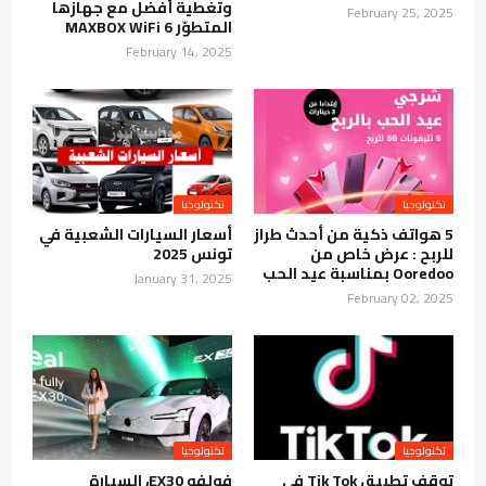
وتغطية أفضل مع جهازها
February 25, 2025
المتطوّر MAXBOX WiFi 6
February 14, 2025
تكنولوجيا
تكنولوجيا
5 هواتف ذكية من أحدث طراز
أسعار السيارات الشعبية في
للربح : عرض خاص من
تونس 2025
Ooredoo بمناسبة عيد الحب
January 31, 2025
February 02, 2025
تكنولوجيا
تكنولوجيا
توقف تطبيق Tik Tok في
فولفو EX30، السيارة