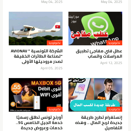
May 04, 2025
May 04, 2025
تكنولوجيا
تكنولوجيا
عطل فني مفاجئ تطبيق
الشركة التونسية " AVIONAV
المراسلات واتساب
"لصناعة الطائرات الخفيفة
تصدر مروحيتها الأولى
April 12, 2025
April 05, 2025
تكنولوجيا
تكنولوجيا
إنستغرام تطرح طريقة
أورنج تونس تطلق رسميّا
جديدة لربح المال .. وهذه
خدمة الجيل الخامس 5G..
التفاصيل
خدمات وعروض جديدة