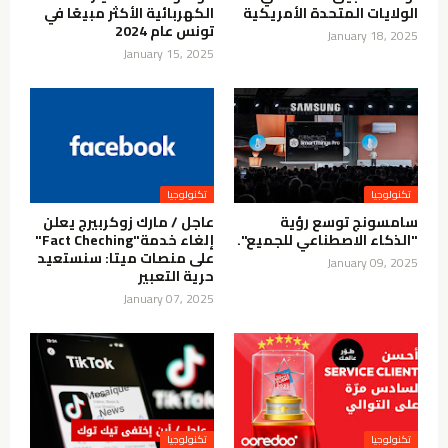
الولايات المتحدة الأمريكية
الكهربائية الأكثر مبيعًا في
تونس عام 2024
January 18, 2025
January 15, 2025
تكنولوجيا
تكنولوجيا
سامسونج توسع رؤية
عاجل / مارك زوكربيرج يعلن
"الذكاء الاصطناعي للجميع".
إلغاء خدمة"Fact Cheching"
على منصات ميتا: سنستعيد
January 09, 2025
حرية التعبير
January 07, 2025
تكنولوجيا
تكنولوجيا