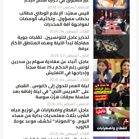
غير مسبوق في حرارة سطح البحار
الجمعة, أغسطس 07, 2026
قيس سعيّد: الإعلام الوطني مطالب
بخطاب مسؤول.. وتكثيف الومضات
لمواجهة آفة المخدرات
الثلاثاء, أغسطس 04, 2026
تحذير عاجل للتونسيين.. تقلبات جوية
مفاجئة تبدأ الليلة وهذه المناطق الأكثر
عرضة
الاثنين, أغسطس 03, 2026
عاجل: أنباء عن مغادرة سهام بن سدرين
تونس رغم الحكم بـ25 سنة سجناً
وإدراجها في التفتيش
الثلاثاء, أغسطس 04, 2026
ليلة العمر تتحول إلى كابوس.. القبض
على "العريس اللص" في ليلة زفافه بعد
سلسلة سرقات هزّت سوسة
الخميس, أغسطس 06, 2026
عاجل: انقطاع واضطرابات في توزيع مياه
الشرب بثلاث معتمديات بداية من مساء
اليوم.. و"الصوناد" تكشف موعد عودة
التزويد
الثلاثاء, أغسطس 04, 2026