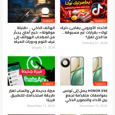
تكنولوجيا
تكنولوجيا
الاتحاد الأوروبي يفاجئ «تيك
الهاتف الذكي… «قنبلة
توك» بقرارات غير مسبوقة…
موقوتة»: خبير أمني يحذّر
ما الذي تغيّر؟
من اصطحاب الهواتف إلى
غرف النوم ودورات المياه
February 07, 2026
January 11, 2026
تكنولوجيا
تكنولوجيا
HONOR X9d يصل إلى تونس
ميزة جديدة في واتساب تغيّر
بمواصفات متقدّمة تجمع
طريقة استخدامك للتطبيق
بين الأداء والتصوير الذكي
قريبًا
November 11, 2025
December 15, 2025