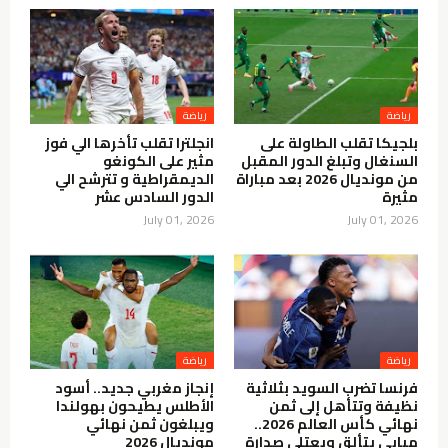
رياضة
رياضة
بلجيكا تقلب الطاولة على
انجلترا تقلب تأخرها الي فوز
السنغال وتبلغ الدور المقبل
مثير على الكونغو
من مونديال 2026 بعد مباراة
الديمقراطية و تترشح الي
مثيرة
الدور السادس عشر
July 01, 2026
July 01, 2026
رياضة
رياضة
فرنسا تضرب السويد بثلاثية
إنجاز مغربي جديد.. أسود
نظيفة وتتأهل إلى ثمن
الأطلس يطيحون بهولندا
نهائي كأس العالم 2026..
ويبلغون ثمن نهائي
مبابي يتألق ويعتلي صدارة
مونديال 2026