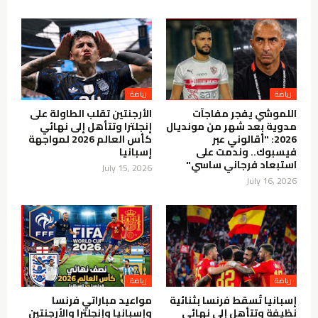
رياضة
رياضة
اللموشي يفجر مفاجآت
الأرجنتين تقلب الطاولة على
مدوية بعد شهر من مونديال
إنجلترا وتتأهل إلى نهائي
2026: "أقالوني عبر
كأس العالم 2026 لمواجهة
فيسبوك.. وندمت على
إسبانيا
استبعاد فرجاني ساسي"
July 15, 2026
July 16, 2026
رياضة
رياضة
إسبانيا تُسقط فرنسا بثنائية
مواعيد مباراتي فرنسا
نظيفة وتتأهل إلى نهائي
وإسبانيا وإنجلترا والأرجنتين