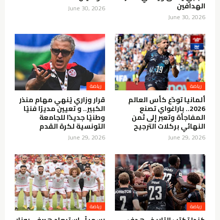
الهدافين
June 30, 2026
June 30, 2026
رياضة
رياضة
ألمانيا تودّع كأس العالم
قرار وزاري يُنهي مهام منذر
2026.. باراغواي تصنع
الكبير.. و تعيين مديرًا فنيًا
المفاجأة وتعبر إلى ثمن
وطنيًا جديدًا للجامعة
النهائي بركلات الترجيح
التونسية لكرة القدم
June 29, 2026
June 29, 2026
رياضة
رياضة
كندا تكتب التاريخ.. هدف
رسمياً.. استبعاد هيرفي رونار