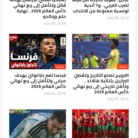
تضرب الترجي.. و7 أندية
قاتل وتتأهل إلى ربع نهائي
تونسية ممنوعة من الانتداب
كأس العالم 2026.. نهاية
حلم رونالدو
July 08, 2026
July 06, 2026
رياضة
رياضة
النرويج تصنع التاريخ وتقصي
فرنسا تعبر باراغواي بهدف
البرازيل بثنائية هالاند..
مبابي وتتأهل إلى ربع نهائي
وتأهل تاريخي إلى ربع نهائي
كأس العالم 2026
كأس العالم 2026
July 04, 2026
July 05, 2026