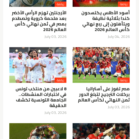
رياضة
رياضة
أسود الأطلس يكتسحون
الأرجنتين تهزم الرأس الأخضر
كندا بثلاثية نظيفة
بعد ملحمة كروية وتصطدم
ويتأهلون إلى ربع نهائي
بمصر في ثمن نهائي كأس
كأس العالم 2026
العالم 2026
July 03, 2026
July 04, 2026
رياضة
رياضة
مصر تفوز على أستراليا
8 لاعبين من منتخب تونس
بركلات الترجيح لتبلغ الدور
في اختبارات المنشطات..
ثمن النهائي لكأس العالم
الجامعة التونسية تكشف
الحقيقة
July 03, 2026
July 03, 2026