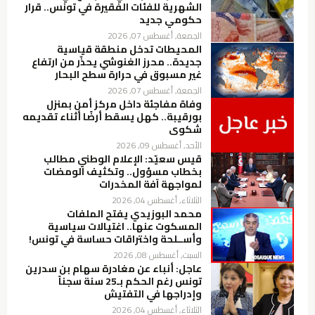
الشهرية للفئات الفقيرة في تونس.. قرار
حكومي جديد
الجمعة, أغسطس 07, 2026
المحيطات تدخل منطقة قياسية
جديدة.. محرز الغنوشي يحذّر من ارتفاع
غير مسبوق في حرارة سطح البحار
الجمعة, أغسطس 07, 2026
وفاة مفاجئة داخل مركز أمن بمنزل
بورقيبة.. كهل يسقط أرضًا أثناء تقديمه
شكوى
الأحد, أغسطس 09, 2026
قيس سعيّد: الإعلام الوطني مطالب
بخطاب مسؤول.. وتكثيف الومضات
لمواجهة آفة المخدرات
الثلاثاء, أغسطس 04, 2026
محمد البوزيدي يفتح الملفات
المسكوت عنها.. اغتيالات سياسية
وأســلحة واختراقات حساسة في تونس!
السبت, أغسطس 08, 2026
عاجل: أنباء عن مغادرة سهام بن سدرين
تونس رغم الحكم بـ25 سنة سجناً
وإدراجها في التفتيش
الثلاثاء, أغسطس 04, 2026