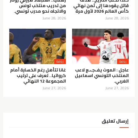
قاتل يقودها إلى ثمن نهائي
من تدريب منتخب تونس
كأس العالم 2026 لأول مرة
والاتجاه نحو مدرب تونسي.
June 28, 2026
June 28, 2026
رياضة
رياضة
عاجل : الموت يفـ،جـ،ـع لاعب
غانا تتأهل رغم الخسارة أمام
المنتخب التونسي اسماعيل
كرواتيا.. تعرف على ترتيب
الغربي.
المجموعة 12 النهائي
June 27, 2026
June 27, 2026
إرسال تعليق