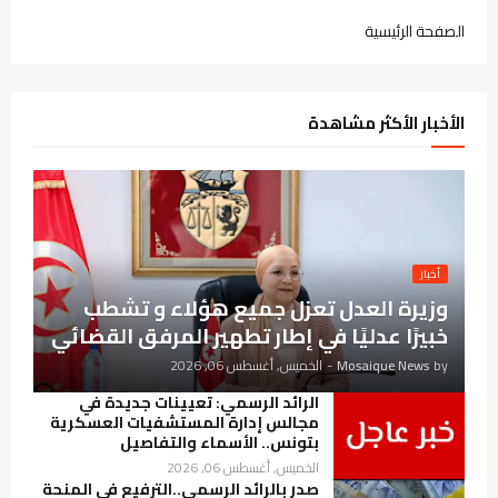
الصفحة الرئيسية
الأخبار الأكثر مشاهدة
أخبار
وزيرة العدل تعزل جميع هؤلاء و تشطب
خبيرًا عدليًا في إطار تطهير المرفق القضائي
by
Mosaique News
-
الخميس, أغسطس 06, 2026
الرائد الرسمي: تعيينات جديدة في
مجالس إدارة المستشفيات العسكرية
بتونس.. الأسماء والتفاصيل
الخميس, أغسطس 06, 2026
صدر بالرائد الرسمي..الترفيع في المنحة