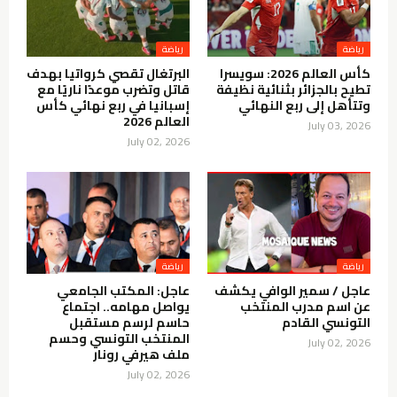
رياضة
رياضة
كأس العالم 2026: سويسرا
البرتغال تقصي كرواتيا بهدف
تطيح بالجزائر بثنائية نظيفة
قاتل وتضرب موعدًا ناريًا مع
وتتأهل إلى ربع النهائي
إسبانيا في ربع نهائي كأس
العالم 2026
July 03, 2026
July 02, 2026
رياضة
رياضة
عاجل / سمير الوافي يكشف
عاجل: المكتب الجامعي
عن اسم مدرب المنتخب
يواصل مهامه.. اجتماع
التونسي القادم
حاسم لرسم مستقبل
المنتخب التونسي وحسم
July 02, 2026
ملف هيرفي رونار
July 02, 2026