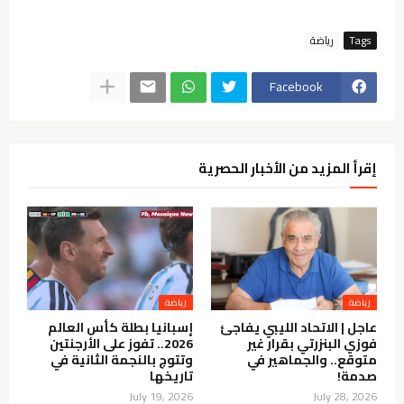
Tags
رياضة
Facebook
إقرأ المزيد من الأخبار الحصرية
رياضة
رياضة
عاجل | الاتحاد الليبي يفاجئ
إسبانيا بطلة كأس العالم
فوزي البنزرتي بقرار غير
2026.. تفوز على الأرجنتين
متوقع.. والجماهير في
وتتوج بالنجمة الثانية في
صدمة!
تاريخها
July 19, 2026
July 28, 2026