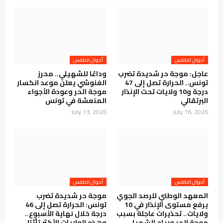
أحوال الطقس
أحوال الطقس
عاجل: موجة حر شديدة تضرب
وداعًا للشهيلي.. محرز
تونس.. الحرارة تصل إلى 47
الغنوشي يعلن موعد انكسار
درجة و10 ولايات تحت الإنذار
موجة الحر وعودة الأجواء
البرتقالي
المنعشة في تونس
July 13, 2026
July 16, 2026
أحوال الطقس
أحوال الطقس
المعهد الوطني للرصد الجوي
موجة حر شديدة تضرب
يرفع مستوى الإنذار في 10
تونس: الحرارة تصل إلى 46
ولايات.. تحذيرات عاجلة بسبب
درجة خلال نهاية الأسبوع..
موجة الحر ورياح الشهيلي
وهذه الولايات الأكثر تأثرًا