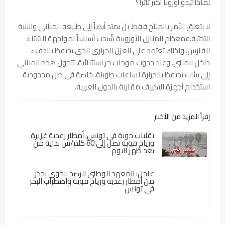
لماذا تبدو أوروبا أكثر تأثراً؟
لا يتعلق الأمر بالمناخ فقط، بل يمتد أيضاً إلى طبيعة المباني والبنية
التحتية.فمعظم المنازل الأوروبية شُيدت أساساً لمواجهة الشتاء
القارس، ولذلك تعتمد على العزل الحراري الذي يحتفظ بالدفء
داخل المبنى. وعند حدوث موجات حر استثنائية، تتحول هذه المباني
إلى بيئات تحتفظ بالحرارة لساعات طويلة، خاصة في ظل محدودية
استخدام أجهزة التكييف مقارنة بالدول العربية.
إقرأ المزيد من الأخبار
تقلبات جوية في تونس: أمطار رعدية غزيرة
ورياح قوية تصل إلى 80 كلم/س بداية من
بعد ظهر اليوم
عاجل: المعهد الوطني للرصد الجوي يحذر
من أمطار رعدية ورياح قوية واضطراب البحر
في تونس