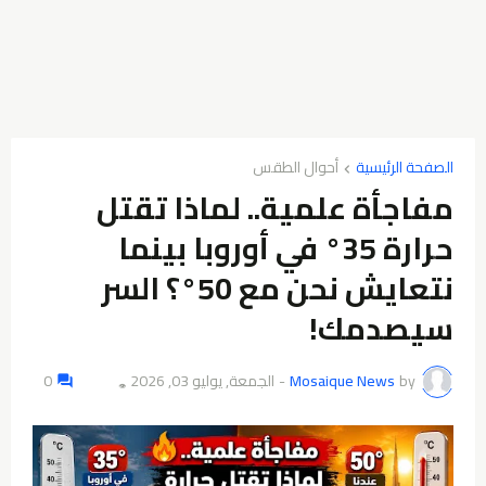
الصفحة الرئيسية
أحوال الطقس
مفاجأة علمية.. لماذا تقتل
حرارة 35° في أوروبا بينما
نتعايش نحن مع 50°؟ السر
سيصدمك!
by
Mosaique News
-
الجمعة, يوليو 03, 2026
0
👁️