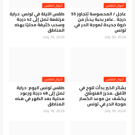
أحوال الطقس
أحوال الطقس
عاجل / المحسوسة تتجاوز 55
طقس الليلة في تونس: حرارة
درجة ..عامر بحبة يحذّر من
مرتفعة تصل إلى 42 درجة
ذروة جديدة لموجة الحر في
وسحب كثيفة محليًا بهذه
تونس
المناطق
July 19, 2026
July 20, 2026
أحوال الطقس
أحوال الطقس
بشائر الخير بدأت تلوح في
طقس تونس اليوم: حرارة
الأفق..محرز الغنوشي
تصل إلى 48 درجة ورعود
يكشف عن موعد انكسار
محلية بعد الظهر في هذه
موجة الحر في تونس
المناطق
July 18, 2026
July 18, 2026