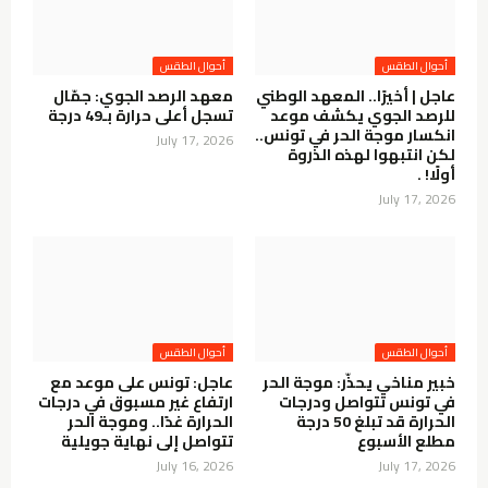
أحوال الطقس
أحوال الطقس
عاجل | أخيرًا.. المعهد الوطني
معهد الرصد الجوي: جمّال
للرصد الجوي يكشف موعد
تسجل أعلى حرارة بـ49 درجة
انكسار موجة الحر في تونس..
July 17, 2026
لكن انتبهوا لهذه الذروة
أولًا! .
July 17, 2026
أحوال الطقس
أحوال الطقس
خبير مناخي يحذّر: موجة الحر
عاجل: تونس على موعد مع
في تونس تتواصل ودرجات
ارتفاع غير مسبوق في درجات
الحرارة قد تبلغ 50 درجة
الحرارة غدًا.. وموجة الحر
مطلع الأسبوع
تتواصل إلى نهاية جويلية
July 16, 2026
July 17, 2026