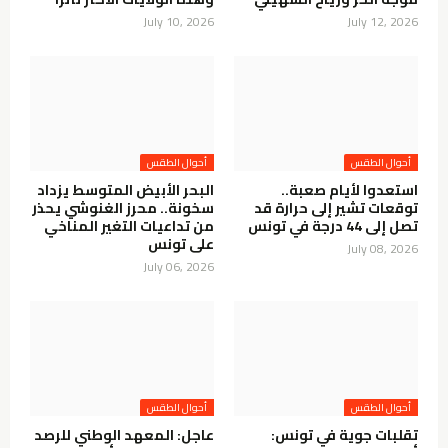
July 10, 2026
July 12, 2026
أحوال الطقس
أحوال الطقس
استعدوا لأيام صعبة..
البحر الأبيض المتوسط يزداد
توقعات تشير إلى حرارة قد
سخونة.. محرز الغنوشي يحذر
تصل إلى 44 درجة في تونس
من تداعيات التغير المناخي
على تونس
July 08, 2026
July 06, 2026
أحوال الطقس
أحوال الطقس
تقلبات جوية في تونس:
عاجل: المعهد الوطني للرصد