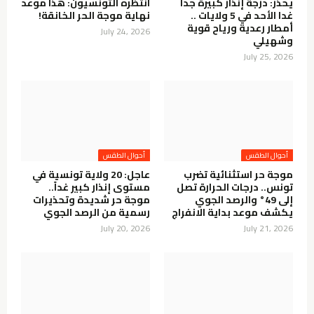
يحذر: درجة إنذار كبيرة جدا
انتظره التونسيون: هذا موعد
غدا الأحد في 5 ولايات ..
نهاية موجة الحر الخانقة!
أمطار رعدية ورياح قوية
July 24, 2026
وشهيلي
July 25, 2026
أحوال الطقس
أحوال الطقس
موجة حر استثنائية تضرب
عاجل: 20 ولاية تونسية في
تونس.. درجات الحرارة تصل
مستوى إنذار كبير غداً..
إلى 49° والرصد الجوي
موجة حر شديدة وتحذيرات
يكشف موعد بداية الانفراج
رسمية من الرصد الجوي
July 20, 2026
July 21, 2026