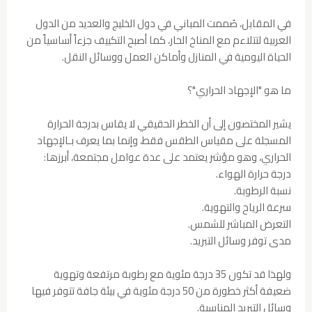
في المقابل، صُممت المباني في دول الخليج والعديد من الدول
العربية لتتلاءم مع المناخ الحار، كما أصبح التكييف جزءاً أساسياً من
الحياة اليومية في المنازل وأماكن العمل ووسائل النقل.
ما هو "الإجهاد الحراري"؟
يشير المختصون إلى أن الخطر الحقيقي لا يقاس بدرجة الحرارة
المسجلة على مقياس الطقس فقط، وإنما بما يعرف بـالإجهاد
الحراري، وهو مؤشر يعتمد على عدة عوامل مجتمعة، أبرزها:
درجة حرارة الهواء.
نسبة الرطوبة.
سرعة الرياح والتهوية.
التعرض المباشر للشمس.
مدى توفر وسائل التبريد.
ولهذا قد تكون 35 درجة مئوية مع رطوبة مرتفعة وتهوية
ضعيفة أكثر خطورة من 50 درجة مئوية في بيئة جافة تتوفر فيها
وسائل التبريد المناسبة.