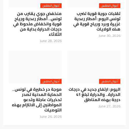
أحوال الطقس
أحوال الطقس
تقلبات جوية قوية تضرب
منخفض جوي يقترب من
تونس اليوم: أمطار رعدية
تونس.. أمطار رعدية ورياح
غزيرة وبرد ورياح قوية في
قوية وانخفاض ملحوظ في
هذه الولايات
درجات الحرارة بداية من
الثلاثاء
June 30, 2026
June 28, 2026
أحوال الطقس
أحوال الطقس
اليوم: ارتفاع جديد في درجات
موجة حر خطيرة في تونس..
الحرارة.. والحرارة تبلغ 41
الحماية المدنية تصدر
درجة بهذه المناطق
تحذيرات عاجلة وتدعو
المواطنين إلى الالتزام بهذه
June 27, 2026
التوصيات
June 26, 2026