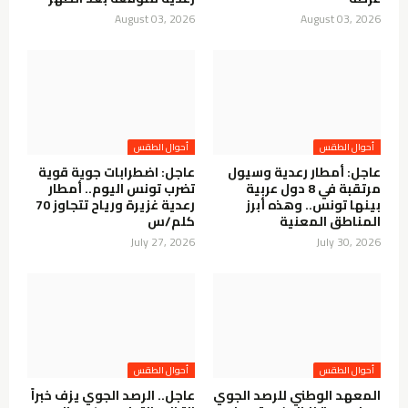
August 03, 2026
August 03, 2026
أحوال الطقس
أحوال الطقس
عاجل: أمطار رعدية وسيول
عاجل: اضطرابات جوية قوية
مرتقبة في 8 دول عربية
تضرب تونس اليوم.. أمطار
بينها تونس.. وهذه أبرز
رعدية غزيرة ورياح تتجاوز 70
المناطق المعنية
كلم/س
July 27, 2026
July 30, 2026
أحوال الطقس
أحوال الطقس
المعهد الوطني للرصد الجوي
عاجل.. الرصد الجوي يزف خبراً