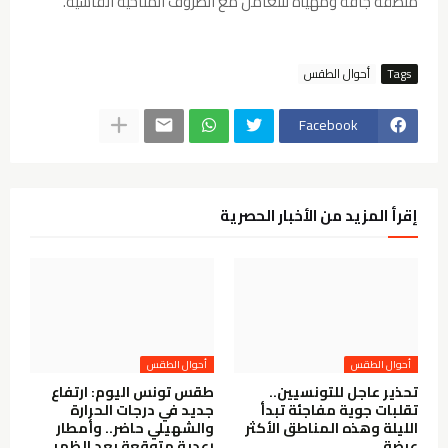
منطقة جافة ومهيأة للتعامل مع الظروف المناخية القاسية.
Tags
أحوال الطقس
Facebook
إقرأ المزيد من الأخبار الحصرية
أحوال الطقس
أحوال الطقس
تحذير عاجل للتونسيين..
طقس تونس اليوم: ارتفاع
تقلبات جوية مفاجئة تبدأ
جديد في درجات الحرارة
الليلة وهذه المناطق الأكثر
والشهيلي حاضر.. وأمطار
عرضة
رعدية متوقعة بعد الظهر