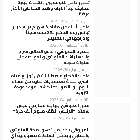
تحذير عاجل للتونسيين.. تقلبات جوية
مفاجئة تبدأ الليلة وهذه المناطق الأكثر
عرضة
الاثنين, أغسطس 03, 2026
عاجل: أنباء عن مغادرة سهام بن سدرين
تونس رغم الحكم بـ25 سنة سجناً
وإدراجها في التفتيش
الثلاثاء, أغسطس 04, 2026
تسنيم الغنوشي : تدعو لإطلاق سراح
والدها راشد الغنوشي و تعويضه على
سنوات سجنه
الخميس, يوليو 30, 2026
عاجل: انقطاع واضطرابات في توزيع مياه
الشرب بثلاث معتمديات بداية من مساء
اليوم.. و"الصوناد" تكشف موعد عودة
التزويد
الثلاثاء, أغسطس 04, 2026
محرز الغنوشي يهاجم معارضي قيس
سعيّد: "الرئيس أنظف منهم ألف مرة"
الخميس, يوليو 30, 2026
المرزوقي يحذر من تدهور صحة الغنوشي
والشابي ويحمّل السلطات مسؤولية أي