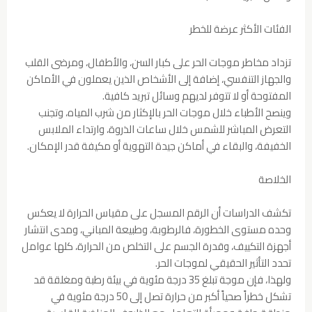
الفئات الأكثر عرضة للخطر
تزداد مخاطر موجات الحر على كبار السن، والأطفال، ومرضى القلب
والجهاز التنفسي، إضافة إلى الأشخاص الذين يعملون في الأماكن
المفتوحة أو لا تتوفر لديهم وسائل تبريد كافية.
وينصح الأطباء خلال موجات الحر بالإكثار من شرب المياه، وتجنب
التعرض المباشر للشمس خلال ساعات الذروة، وارتداء الملابس
الخفيفة، والبقاء في أماكن جيدة التهوية أو مكيفة قدر الإمكان.
الخلاصة
تكشف الدراسات أن الرقم المسجل على مقياس الحرارة لا يعكس
وحده مستوى الخطورة، فالرطوبة، وطبيعة المباني، ومدى انتشار
أجهزة التكييف، وقدرة الجسم على التخلص من الحرارة، كلها عوامل
تحدد التأثير الحقيقي لموجات الحر.
ولهذا، فإن موجة تبلغ 35 درجة مئوية في بيئة رطبة ومغلقة قد
تشكل خطراً صحياً أكبر من حرارة تصل إلى 50 درجة مئوية في