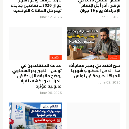
تونس: آخر أجل لإتمام
جوان 2026… تفاصيل جديدة
الإجراءات يوم 19 جوان
تهم كل العائلات التونسية
June 12, 2026
June 13, 2026
إقتصاد
إقتصاد
خبير اقتصادي يفجر مفاجأة:
صدمة للمتقاعدين في
هذا الدخل المطلوب شهريا
تونس.. الخبير بدر السماوي
للحياة الكريمة في تونس
يوضح حقيقة الزيادة في
الجرايات ويكشف ثغرات
June 09, 2026
قانونية مؤثرة
June 06, 2026