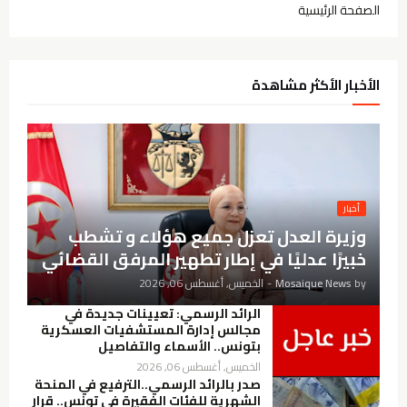
الصفحة الرئيسية
الأخبار الأكثر مشاهدة
أخبار
وزيرة العدل تعزل جميع هؤلاء و تشطب
خبيرًا عدليًا في إطار تطهير المرفق القضائي
by
Mosaique News
-
الخميس, أغسطس 06, 2026
الرائد الرسمي: تعيينات جديدة في
مجالس إدارة المستشفيات العسكرية
بتونس.. الأسماء والتفاصيل
الخميس, أغسطس 06, 2026
صدر بالرائد الرسمي..الترفيع في المنحة
الشهرية للفئات الفقيرة في تونس.. قرار