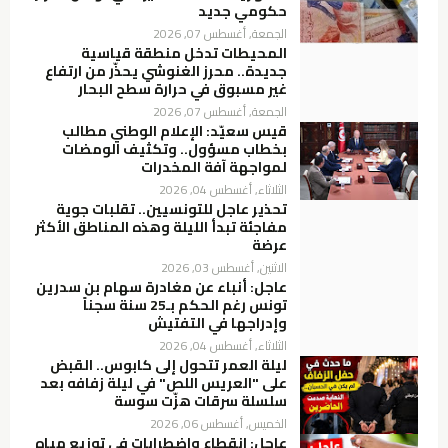
حكومي جديد
الجمعة, أغسطس 07, 2026
المحيطات تدخل منطقة قياسية
جديدة.. محرز الغنوشي يحذّر من ارتفاع
غير مسبوق في حرارة سطح البحار
الجمعة, أغسطس 07, 2026
قيس سعيّد: الإعلام الوطني مطالب
بخطاب مسؤول.. وتكثيف الومضات
لمواجهة آفة المخدرات
الثلاثاء, أغسطس 04, 2026
تحذير عاجل للتونسيين.. تقلبات جوية
مفاجئة تبدأ الليلة وهذه المناطق الأكثر
عرضة
الاثنين, أغسطس 03, 2026
عاجل: أنباء عن مغادرة سهام بن سدرين
تونس رغم الحكم بـ25 سنة سجناً
وإدراجها في التفتيش
الثلاثاء, أغسطس 04, 2026
ليلة العمر تتحول إلى كابوس.. القبض
على "العريس اللص" في ليلة زفافه بعد
سلسلة سرقات هزّت سوسة
الخميس, أغسطس 06, 2026
عاجل: انقطاع واضطرابات في توزيع مياه