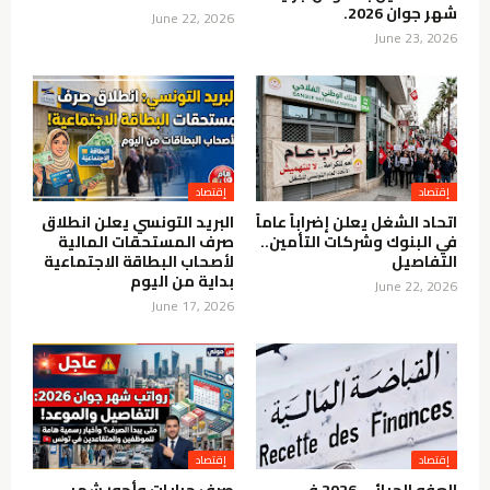
شهر جوان 2026.
June 22, 2026
June 23, 2026
إقتصاد
إقتصاد
اتحاد الشغل يعلن إضراباً عاماً
البريد التونسي يعلن انطلاق
في البنوك وشركات التأمين..
صرف المستحقات المالية
التفاصيل
لأصحاب البطاقة الاجتماعية
بداية من اليوم
June 22, 2026
June 17, 2026
إقتصاد
إقتصاد
العفو الجبائي 2026 في
صرف جرايات وأجور شهر