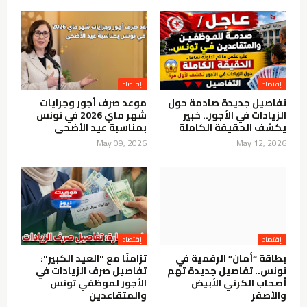
إقتصاد
إقتصاد
تفاصيل جديدة صادمة حول
موعد صرف أجور وجرايات
الزيادات في الأجور.. خبير
شهر ماي 2026 في تونس
يكشف الحقيقة الكاملة
بمناسبة عيد الأضحى
May 09, 2026
May 12, 2026
إقتصاد
إقتصاد
بطاقة “أمان” الرقمية في
تزامنًا مع "العيد الكبير":
تونس.. تفاصيل جديدة تهم
تفاصيل صرف الزيادات في
أصحاب الكرني الأبيض
الأجور لموظفي تونس
والأصفر
والمتقاعدين