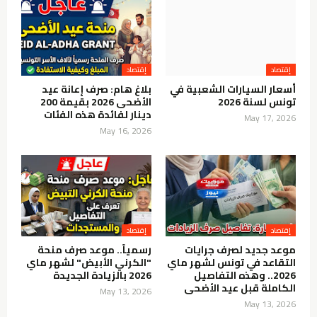
إقتصاد
إقتصاد
أسعار السيارات الشعبية في
بلاغ هام: صرف إعانة عيد
تونس لسنة 2026
الأضحى 2026 بقيمة 200
دينار لفائدة هذه الفئات
May 17, 2026
May 16, 2026
إقتصاد
إقتصاد
موعد جديد لصرف جرايات
رسمياً.. موعد صرف منحة
التقاعد في تونس لشهر ماي
"الكرني الأبيض" لشهر ماي
2026.. وهذه التفاصيل
2026 بالزيادة الجديدة
الكاملة قبل عيد الأضحى
May 13, 2026
May 13, 2026