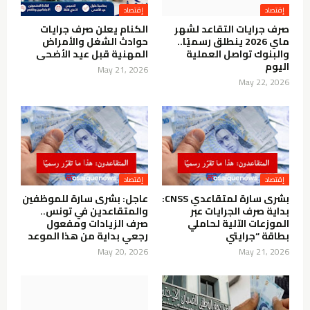
إقتصاد
إقتصاد
صرف جرايات التقاعد لشهر
الكنام يعلن صرف جرايات
ماي 2026 ينطلق رسميًا..
حوادث الشغل والأمراض
والبنوك تواصل العملية
المهنية قبل عيد الأضحى
اليوم
May 21, 2026
May 22, 2026
إقتصاد
إقتصاد
بشرى سارة لمتقاعدي CNSS:
عاجل: بشرى سارة للموظفين
بداية صرف الجرايات عبر
والمتقاعدين في تونس..
الموزعات الآلية لحاملي
صرف الزيادات ومفعول
بطاقة “جرايتي
رجعي بداية من هذا الموعد
May 20, 2026
May 21, 2026