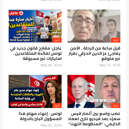
قبل ساعة من الرحلة.. الأمن
عاجل: مقترح قانون جديد في
يفاجئ عز الدين الحزقي بقرار
تونس لفائدة المتقاعدين..
غير متوقع
امتيازات غير مسبوقة
May 08, 2026
May 10, 2026
غضب واسع بين أنصار قيس
تونس : إنهاء مهام هذا
سعيّد بعد فيديو ناري لعماد
المسؤول البارز بالدولة
الدايمي: “المنظومة انتهت”
May 05, 2026