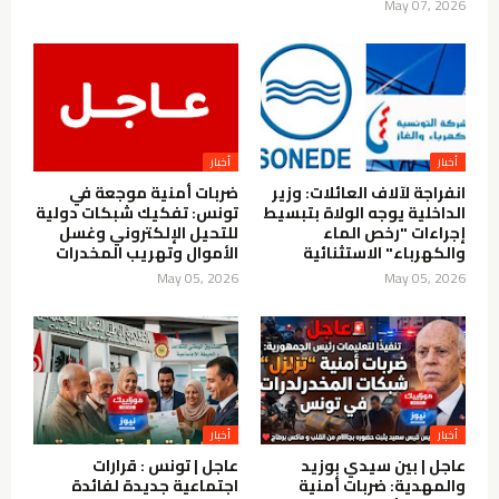
May 07, 2026
انفراجة لآلاف العائلات: وزير
ضربات أمنية موجعة في
الداخلية يوجه الولاة بتبسيط
تونس: تفكيك شبكات دولية
إجراءات "رخص الماء
للتحيل الإلكتروني وغسل
والكهرباء" الاستثنائية
الأموال وتهريب المخدرات
May 05, 2026
May 05, 2026
عاجل | بين سيدي بوزيد
عاجل | تونس : قرارات
والمهدية: ضربات أمنية
اجتماعية جديدة لفائدة