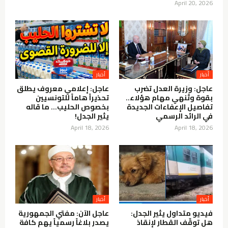
April 20, 2026
عاجل: وزيرة العدل تضرب
عاجل: إعلامي معروف يطلق
بقوة وتُنهي مهام هؤلاء..
تحذيراً هاماً للتونسيين
تفاصيل الإعفاءات الجديدة
بخصوص الحليب… ما قاله
في الرائد الرسمي
يثير الجدل!
April 18, 2026
April 18, 2026
فيديو متداول يثير الجدل:
عاجل الآن: مفتي الجمهورية
هل توقّف القطار لإنقاذ
يصدر بلاغاً رسمياً يهم كافة