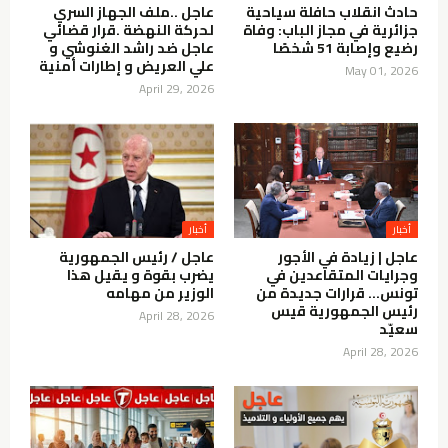
حادث انقلاب حافلة سياحية
عاجل ..ملف الجهاز السري
جزائرية في مجاز الباب: وفاة
لحركة النهضة .قرار قضائي
رضيع وإصابة 51 شخصًا
عاجل ضد راشد الغنوشي و
علي العريض و إطارات أمنية
May 01, 2026
April 29, 2026
عاجل | زيادة في الأجور
عاجل / رئيس الجمهورية
وجرايات المتقاعدين في
يضرب بقوة و يقيل هذا
تونس… قرارات جديدة من
الوزير من مهامه
رئيس الجمهورية قيس
April 28, 2026
سعيّد
April 28, 2026