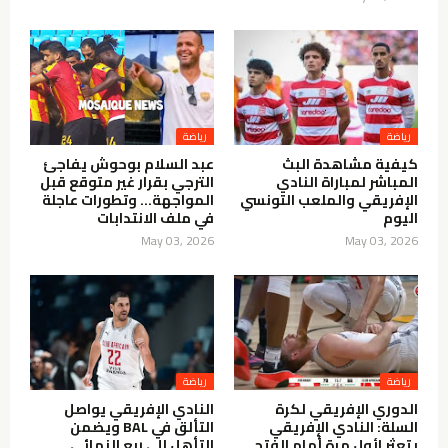
كيفية مشاهدة البث
عبد السلام بوحوش يفاجئ
المباشر لمباراة النادي
الترجي بقرار غير متوقع قبل
الإفريقي والملعب التونسي
المواجهة… وتطورات عاجلة
اليوم
في ملف الانتدابات
May 03, 2026
May 03, 2026
الدوري الإفريقي لكرة
النادي الإفريقي يواصل
السلة: النادي الإفريقي
التألق في BAL ويضمن
يتعثر لأول مرة أمام الفتح
التأهل إلى ربع النهائي