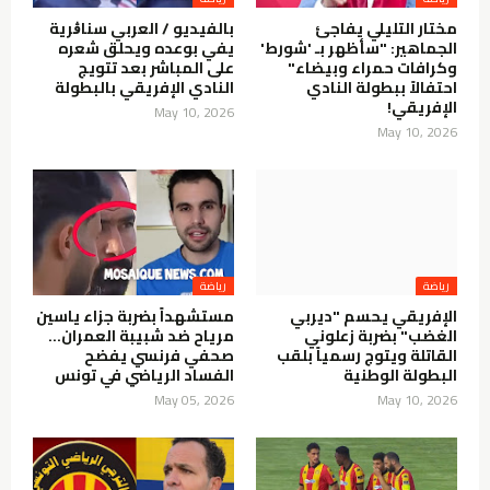
مختار التليلي يفاجئ
بالفيديو / العربي سناڨرية
الجماهير: "سأظهر بـ 'شورط'
يفي بوعده ويحلق شعره
وكرافات حمراء وبيضاء"
على المباشر بعد تتويج
احتفالاً ببطولة النادي
النادي الإفريقي بالبطولة
الإفريقي!
May 10, 2026
May 10, 2026
الإفريقي يحسم "ديربي
مستشهداً بضربة جزاء ياسين
الغضب" بضربة زعلوني
مرياح ضد شبيبة العمران…
القاتلة ويتوج رسمياً بلقب
صحفي فرنسي يفضح
البطولة الوطنية
الفساد الرياضي في تونس
May 05, 2026
May 10, 2026