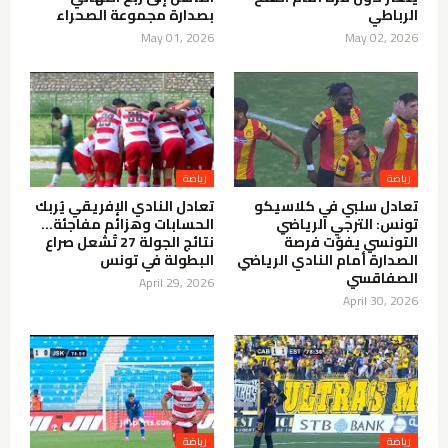
الرباطي
بصدارة مجموعة الصحراء
May 01, 2026
May 02, 2026
تعادل سلبي في كلاسيكو
تعادل النادي الإفريقي يُربك
تونس: الترجي الرياضي
الحسابات وهزائم مفاجئة…
التونسي يفوّت فرصة
نتائج الجولة 27 تُشعل صراع
الصدارة أمام النادي الرياضي
البطولة في تونس
الصفاقسي
April 29, 2026
April 30, 2026