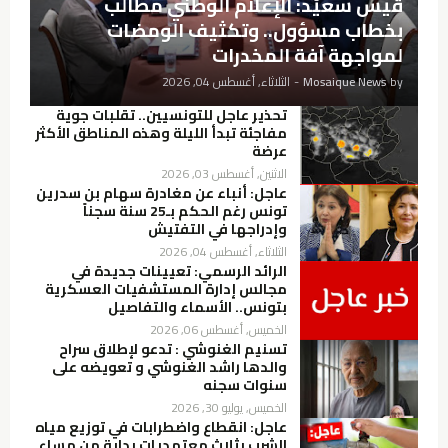
قيس سعيّد: الإعلام الوطني مطالب
بخطاب مسؤول.. وتكثيف الومضات
لمواجهة آفة المخدرات
by
Mosaique News
-
الثلاثاء, أغسطس 04, 2026
تحذير عاجل للتونسيين.. تقلبات جوية
مفاجئة تبدأ الليلة وهذه المناطق الأكثر
عرضة
الاثنين, أغسطس 03, 2026
عاجل: أنباء عن مغادرة سهام بن سدرين
تونس رغم الحكم بـ25 سنة سجناً
وإدراجها في التفتيش
الثلاثاء, أغسطس 04, 2026
الرائد الرسمي: تعيينات جديدة في
مجالس إدارة المستشفيات العسكرية
بتونس.. الأسماء والتفاصيل
الخميس, أغسطس 06, 2026
تسنيم الغنوشي : تدعو لإطلاق سراح
والدها راشد الغنوشي و تعويضه على
سنوات سجنه
الخميس, يوليو 30, 2026
عاجل: انقطاع واضطرابات في توزيع مياه
الشرب بثلاث معتمديات بداية من مساء