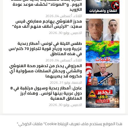
اليوم.. و"الصوناد" تكشف موعد عودة
التزويد
الثلاثاء, أغسطس 04, 2026
محرز الغنوشي يهاجم معارضي قيس
سعيّد: "الرئيس أنظف منهم ألف مرة"
الخميس, يوليو 30, 2026
طقس الليلة في تونس: أمطار رعدية
غزيرة وبرد ورياح قوية تتجاوز 70 كلم/س
في هذه المناطق
الثلاثاء, أغسطس 04, 2026
المرزوقي يحذر من تدهور صحة الغنوشي
والشابي ويحمّل السلطات مسؤولية أي
مكروه قد يصيبهما
الجمعة, يوليو 31, 2026
عاجل: أمطار رعدية وسيول مرتقبة في 8
دول عربية بينها تونس.. وهذه أبرز
المناطق المعنية
الخميس, يوليو 30, 2026
هذا الموقع يستخدم ملف تعريف الإرتباط Cookie" ملفات الكوكي"