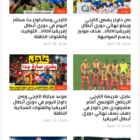
صن داونز يقصي الترجي
الترجي وصانداونز بث مباشر
ويبلغ نهائي دوري أبطال
اليوم في دوري أبطال
إفريقيا 2026.. هدف مونيز
إفريقيا 2026.. التوقيت
يحسم المواجهة
والقنوات الناقلة
April 18, 2026
April 18, 2026
عاجل: هزيمة الترجي
موعد مباراة الترجي وصن
الرياضي التونسي أمام
داونز اليوم في دوري أبطال
ماميلودي صن داونز في
أفريقيا والقنوات المجانية
ذهاب نصف نهائي دوري
الناقلة
أبطال أفريقيا
April 12, 2026
April 12, 2026