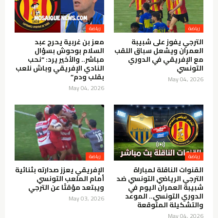
الترجي يفوز على شبيبة
معز بن غربية يحرج عبد
العمران ويشعل سباق اللقب
السلام بوحوش بسؤال
مع الإفريقي في الدوري
مباشر.. والأخير يرد: “نحب
التونسي
النادي الإفريقي وباش نلعب
بقلب ودم”
May 04, 2026
May 04, 2026
القنوات الناقلة لمباراة
الإفريقي يعزز صدارته بثنائية
الترجي الرياضي التونسي ضد
أمام الملعب التونسي
شبيبة العمران اليوم في
ويبتعد مؤقتًا عن الترجي
الدوري التونسي.. الموعد
May 03, 2026
والتشكيلة المتوقعة
May 04, 2026