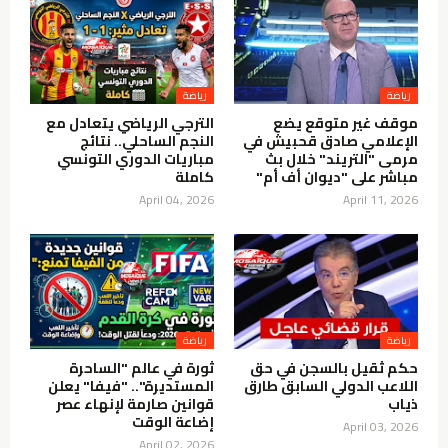
موقف غير متوقع يضع
الترجي الرياضي يتعادل مع
الإعلامي صادق قحبيش في
النجم الساحلي.. نتائج
مرمى "التريند" خلال بث
مباريات الدوري التونسي
مباشر على "ديوان أف أم"
كاملة
April 04, 2026
April 11, 2026
حكم ثقيل بالسجن في حق
ثورة في عالم "الساحرة
اللاعب الدولي السابق طارق
المستديرة".. "فيفا" يعلن
ذياب
قوانين صارمة لإنهاء عصر
إضاعة الوقت
April 03, 2026
April 02, 2026