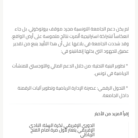
لم يكن دعم الجامعة التونسية مجرد موقف بروتوكولي، بل جاء
انعكاساً لشراكة استراتيجية أثمرت نتائج ملموسة على أرض الواقع.
وقد شددت الجامعة في بلاغها على أن هذا التأييد ينبع من تقدير
عميق للجهود التي بذلها إنفانتينو في:
* تطوير البنية التحتية: من خلال الدعم المالي واللوجستي للمنشآت
الرياضية في تونس.
* التحول الرقمي: عصرنة الإدارة الرياضية وتطوير آليات الرقمنة
داخل الجامعة.
إقرأ المزيد من الأخبار
الدوري الإفريقي لكرة السلة: النادي
الإفريقي يتعثر لأول مرة أمام الفتح
الرباطي