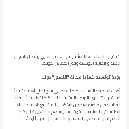
* تكوين الكفاءات: الاستثمار في العنصر البشري وتأهيل الكوادر
الفنية والإدارية التونسية وفق المعايير الدولية.
رؤية تونسية لتعزيز مكانة "النسور" دولياً
أكدت الجامعة التونسية لكرة القدم في بيانها على أهمية "مبدأ
الاستمرارية". وترى الهيكل المشرف على الكرة التونسية أن بقاء
إنفانتينو في منصبه سيضمن استكمال المشاريع الطموحة التي
انطلقت في السنوات الأخيرة، مما يساهم في تعزيز تطور كرة
القدم ليس فقط على المستوى الوطني، بل ودولياً أيضاً.